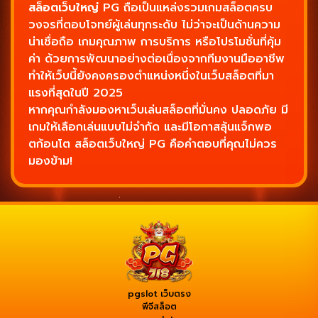
สล็อตเว็บใหญ่
PG ถือเป็นแหล่งรวมเกมสล็อตครบ
วงจรที่ตอบโจทย์ผู้เล่นทุกระดับ ไม่ว่าจะเป็นด้านความ
น่าเชื่อถือ เกมคุณภาพ การบริการ หรือโปรโมชั่นที่คุ้ม
ค่า ด้วยการพัฒนาอย่างต่อเนื่องจากทีมงานมืออาชีพ
ทำให้เว็บนี้ยังคงครองตำแหน่งหนึ่งในเว็บสล็อตที่มา
แรงที่สุดในปี 2025
หากคุณกำลังมองหาเว็บเล่นสล็อตที่มั่นคง ปลอดภัย มี
เกมให้เลือกเล่นแบบไม่จำกัด และมีโอกาสลุ้นแจ็กพอ
ตก้อนโต สล็อตเว็บใหญ่ PG คือคำตอบที่คุณไม่ควร
มองข้าม!
pgslot เว็บตรง
พีจีสล็อต