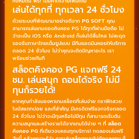
ทั้งหมดนี้ ฟรี! ไม่มีค่าใช้จ่ายเพิ่มเติม
เล่นได้ทุกที่ ทุกเวลา 24 ชั่วโมง
ด้วยระบบที่พัฒนามาอย่างดีจาก
PG SOFT
คุณ
สามารถเล่นเกมของคิงคอง PG ได้ทุกที่ผ่านมือถือ ไม่
ว่าจะเป็น iOS หรือ Android ก็เล่นได้ลื่นไหล ไม่สะดุด
รองรับภาษาไทยเต็มรูปแบบ มีทีมแอดมินคอยให้บริการ
ตลอด 24 ชั่วโมง ไม่ว่าคุณจะติดปัญหาอะไร เรา
พร้อมช่วยทันที
สล็อตคิงคอง PG แจกฟรี 24
ชม. เล่นสนุก ถอนได้จริง ไม่มี
ทุนก็รวยได้!
หากคุณกำลังมองหาเกมสล็อตที่เล่นง่าย กราฟิกสวย
โบนัสแตกบ่อย และที่สำคัญ มีเครดิตฟรีแจกจริงตลอด
24 ชั่วโมง ไม่ว่าจะมีทุนหรือไม่มีทุน ก็สามารถเริ่มต้น
ความสนุกและสร้างรายได้จากเกมได้ง่าย ๆ ที่
สล็อต
คิงคอง PG
ที่เดียวจบครบทุกบริการ! ทดลองเล่นฟรี
วันนี้ แล้วคุณจะรู้ว่า การเล่นสล็อตแบบไม่ต้องลงทุน ก็