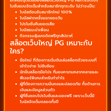
อีกหนึ่งจุดเด่นของสล็อตเว็บใหญ่ PG คือการจัดโปร
โมชั่นแบบจัดเต็มสำหรับสมาชิกทุกระดับ ไม่ว่าจะเป็น:
โบนัสต้อนรับสมาชิกใหม่ 100%
โบนัสฝากครั้งแรกของวัน
โปรโมชั่นคืนยอดเสีย
โบนัสแนะนำเพื่อน
กิจกรรมลุ้นเครดิตฟรีทุกสัปดาห์
สล็อตเว็บใหญ่ PG เหมาะกับ
ใคร?
มือใหม่ ที่ต้องการเริ่มต้นเล่นสล็อตด้วยระบบที่
เข้าใจง่าย ไม่ซับซ้อน
นักปั่นสล็อตมือโปร ที่มองหาเกมหลากหลายและ
ฟีเจอร์พิเศษสำหรับทำกำไร
ผู้ที่ต้องการความมั่นคงและปลอดภัย ทั้งด้านการ
เงินและข้อมูลส่วนตัว
ผู้ที่ชื่นชอบโปรโมชั่นและของฟรี เพราะเว็บนี้มี
โบนัสจัดเต็มตลอดทั้งปี