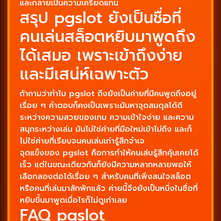
และกลายเป็นความเครียดแทน
สรุป pgslot ยังเป็นชื่อที่
คนเล่นสล็อตหยิบมาพูดถึง
ได้เสมอ เพราะเข้าถึงง่าย
และมีเสน่ห์เฉพาะตัว
ถ้าถามว่าทำไม pgslot ถึงยังเป็นค่ายที่มีคนพูดถึงอยู่
เรื่อย ๆ คำตอบก็คงเป็นเพราะมันหาจุดสมดุลได้ดี
ระหว่างความสวยของเกม ความเข้าใจง่าย และความ
สนุกระหว่างเล่น มันไม่ใช่ค่ายที่มือใหม่เข้าไม่ถึง และก็
ไม่ใช่ค่ายที่เรียบจนคนเล่นเก่ารู้สึกจำเจ
จุดแข็งของ pgslot คือการทำให้คนเล่นรู้สึกคุ้นเคยได้
เร็ว แต่ในขณะเดียวกันก็ยังมีความหลากหลายพอให้
เลือกลองต่อได้เรื่อย ๆ สำหรับคนที่เพิ่งสนใจสล็อต
หรือคนที่เล่นมาสักพักแล้ว ค่ายนี้จึงยังเป็นหนึ่งในชื่อที่
หยิบขึ้นมาพูดเมื่อไรก็ไม่ดูเก่าเลย
FAQ pgslot