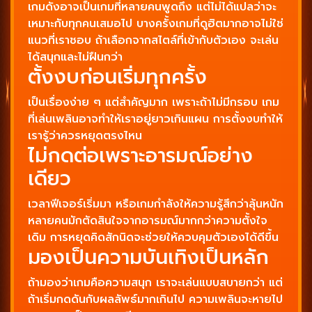
เกมดังอาจเป็นเกมที่หลายคนพูดถึง แต่ไม่ได้แปลว่าจะ
เหมาะกับทุกคนเสมอไป บางครั้งเกมที่ดูฮิตมากอาจไม่ใช่
แนวที่เราชอบ ถ้าเลือกจากสไตล์ที่เข้ากับตัวเอง จะเล่น
ได้สนุกและไม่ฝืนกว่า
ตั้งงบก่อนเริ่มทุกครั้ง
เป็นเรื่องง่าย ๆ แต่สำคัญมาก เพราะถ้าไม่มีกรอบ เกม
ที่เล่นเพลินอาจทำให้เราอยู่ยาวเกินแผน การตั้งงบทำให้
เรารู้ว่าควรหยุดตรงไหน
ไม่กดต่อเพราะอารมณ์อย่าง
เดียว
เวลาฟีเจอร์เริ่มมา หรือเกมกำลังให้ความรู้สึกว่าลุ้นหนัก
หลายคนมักตัดสินใจจากอารมณ์มากกว่าความตั้งใจ
เดิม การหยุดคิดสักนิดจะช่วยให้ควบคุมตัวเองได้ดีขึ้น
มองเป็นความบันเทิงเป็นหลัก
ถ้ามองว่าเกมคือความสนุก เราจะเล่นแบบสบายกว่า แต่
ถ้าเริ่มกดดันกับผลลัพธ์มากเกินไป ความเพลินจะหายไป