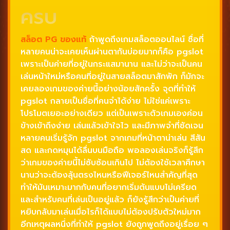
ครบ
สล็อต PG ของแท้
ถ้าพูดถึงเกมสล็อตออนไลน์ ชื่อที่
หลายคนน่าจะเคยเห็นผ่านตากันบ่อยมากก็คือ pgslot
เพราะเป็นค่ายที่อยู่ในกระแสมานาน และไม่ว่าจะเป็นคน
เล่นหน้าใหม่หรือคนที่อยู่ในสายสล็อตมาสักพัก ก็มักจะ
เคยลองเกมของค่ายนี้อย่างน้อยสักครั้ง จุดที่ทำให้
pgslot กลายเป็นชื่อที่คนจำได้ง่าย ไม่ใช่แค่เพราะ
โปรโมตเยอะอย่างเดียว แต่เป็นเพราะตัวเกมเองค่อน
ข้างเข้าถึงง่าย เล่นแล้วเข้าใจไว และมีภาพจำที่ชัดเจน
หลายคนเริ่มรู้จัก pgslot จากเกมที่หน้าตาน่าเล่น สีสัน
สด และกดหมุนได้ลื่นบนมือถือ พอลองเล่นจริงก็รู้สึก
ว่าเกมของค่ายนี้ไม่ซับซ้อนเกินไป ไม่ต้องใช้เวลาศึกษา
นานว่าจะต้องลุ้นตรงไหนหรือฟีเจอร์ไหนสำคัญที่สุด
ทำให้มันเหมาะมากกับคนที่อยากเริ่มต้นแบบไม่เครียด
และสำหรับคนที่เล่นเป็นอยู่แล้ว ก็ยังรู้สึกว่าเป็นค่ายที่
หยิบกลับมาเล่นเมื่อไรก็ได้แบบไม่ต้องปรับตัวใหม่มาก
อีกเหตุผลหนึ่งที่ทำให้ pgslot ยังถูกพูดถึงอยู่เรื่อย ๆ