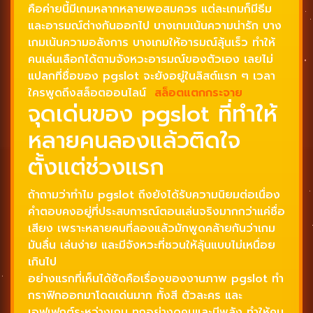
คือค่ายนี้มีเกมหลากหลายพอสมควร แต่ละเกมก็มีธีม
และอารมณ์ต่างกันออกไป บางเกมเน้นความน่ารัก บาง
เกมเน้นความอลังการ บางเกมให้อารมณ์ลุ้นเร็ว ทำให้
คนเล่นเลือกได้ตามจังหวะอารมณ์ของตัวเอง เลยไม่
แปลกที่ชื่อของ pgslot จะยังอยู่ในลิสต์แรก ๆ เวลา
ใครพูดถึงสล็อตออนไลน์
สล็อตแตกกระจาย
จุดเด่นของ pgslot ที่ทำให้
หลายคนลองแล้วติดใจ
ตั้งแต่ช่วงแรก
ถ้าถามว่าทำไม pgslot ถึงยังได้รับความนิยมต่อเนื่อง
คำตอบคงอยู่ที่ประสบการณ์ตอนเล่นจริงมากกว่าแค่ชื่อ
เสียง เพราะหลายคนที่ลองแล้วมักพูดคล้ายกันว่าเกม
มันลื่น เล่นง่าย และมีจังหวะที่ชวนให้ลุ้นแบบไม่เหนื่อย
เกินไป
อย่างแรกที่เห็นได้ชัดคือเรื่องของงานภาพ pgslot ทำ
กราฟิกออกมาโดดเด่นมาก ทั้งสี ตัวละคร และ
เอฟเฟกต์ระหว่างเกม ทุกอย่างดูคมและมีพลัง ทำให้คน