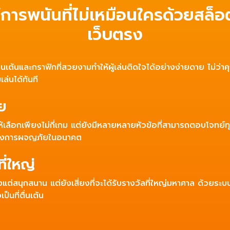
การพนันที่ไม่เหมือนใครด้วยสล็
เว็บตรง
นเต้นและกราฟิกที่สวยงามทำให้ผู้เล่นติดใจได้อย่างง่ายดาย ไม่ว่า
ล่นได้ทันที
ย
ห้เลือกเพียงไม่กี่เกม แต่ยังมีหลายหลายหัวข้อที่สามารถตอบโจท
งจนถึงการผจญภัยในอนาคต
ี่ใหญ่
ต่สนุกสนาน แต่ยังเสี่ยงที่จะได้รับรางวัลที่ใหญ่มหาศาล ด้วยระบบ
็นที่ตื่นเต้น