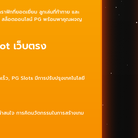
ฟิกที่ยอดเยี่ยม ลูกเล่นที่ท้าทาย และ
หม่ๆ สล็อตออนไลน์ PG พร้อมพาคุณผจญ
lot เว็บตรง
เร็ว, PG Slots มีการปรับปรุงเทคโนโลยี
อหาที่น่าสนใจ การคิดนวัตกรรมในการสร้างเกม