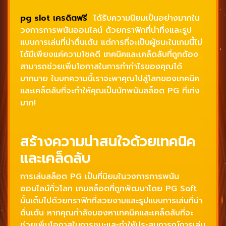
pg slot เครดิตฟรี
ได้รับความนิยมเป็นอย่างมากใน
วงการการพนันออนไลน์ ด้วยกราฟิกที่น่าทึ่งและรูป
แบบการเล่นที่น่าตื่นเต้น แต่การที่จะเป็นผู้ชนะในเกมนี้ไม่
ได้มีเพียงแค่ความโชคดี เทคนิคและเคล็ดลับที่ถูกต้อง
สามารถช่วยเพิ่มโอกาสในการทำกำไรของคุณได้
มากมาย ในบทความนี้เราจะพาคุณไปสู่โลกของเทคนิค
และเคล็ดลับที่จะทำให้คุณเป็นนักพนันสล็อต PG ที่เก่ง
มาก!
สร้างความน่าสนใจด้วยเทคนิค
และเคล็ดลับ
การเล่นสล็อต PG เป็นที่นิยมในวงการการพนัน
ออนไลน์ทั่วโลก เกมสล็อตที่ถูกพัฒนาโดย PG Soft
นั้นเต็มไปด้วยกราฟิกที่สวยงามและรูปแบบการเล่นที่น่า
ตื่นเต้น หากคุณกำลังมองหาเทคนิคและเคล็ดลับที่จะ
ช่วยเพิ่มโอกาสในการชนะและทำให้ประสบการณ์การเล่น