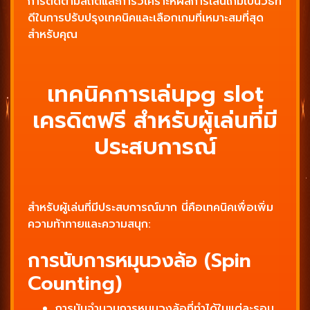
การติดตามสถิติและการวิเคราะห์ผลการเล่นเกมเป็นวิธีที่
ดีในการปรับปรุงเทคนิคและเลือกเกมที่เหมาะสมที่สุด
สำหรับคุณ
เทคนิคการเล่นpg slot
เครดิตฟรี
สำหรับผู้เล่นที่มี
ประสบการณ์
สำหรับผู้เล่นที่มีประสบการณ์มาก นี่คือเทคนิคเพื่อเพิ่ม
ความท้าทายและความสนุก:
การนับการหมุนวงล้อ (Spin
Counting)
การนับจำนวนการหมุนวงล้อที่ทำได้ในแต่ละรอบ