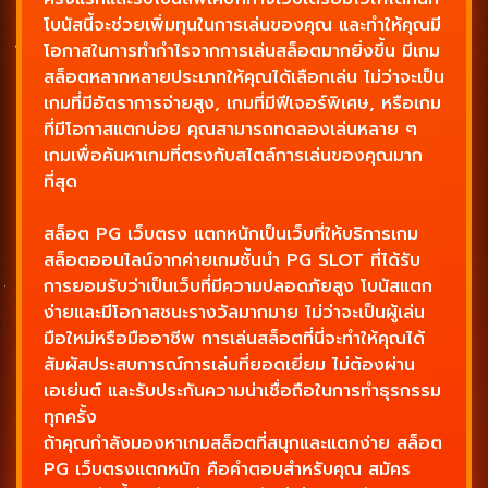
โบนัสนี้จะช่วยเพิ่มทุนในการเล่นของคุณ และทำให้คุณมี
โอกาสในการทำกำไรจากการเล่นสล็อตมากยิ่งขึ้น มีเกม
สล็อตหลากหลายประเภทให้คุณได้เลือกเล่น ไม่ว่าจะเป็น
เกมที่มีอัตราการจ่ายสูง, เกมที่มีฟีเจอร์พิเศษ, หรือเกม
ที่มีโอกาสแตกบ่อย คุณสามารถทดลองเล่นหลาย ๆ
เกมเพื่อค้นหาเกมที่ตรงกับสไตล์การเล่นของคุณมาก
ที่สุด
สล็อต PG เว็บตรง แตกหนักเป็นเว็บที่ให้บริการเกม
สล็อตออนไลน์จากค่ายเกมชั้นนำ PG SLOT ที่ได้รับ
การยอมรับว่าเป็นเว็บที่มีความปลอดภัยสูง โบนัสแตก
ง่ายและมีโอกาสชนะรางวัลมากมาย ไม่ว่าจะเป็นผู้เล่น
มือใหม่หรือมืออาชีพ การเล่นสล็อตที่นี่จะทำให้คุณได้
สัมผัสประสบการณ์การเล่นที่ยอดเยี่ยม ไม่ต้องผ่าน
เอเย่นต์ และรับประกันความน่าเชื่อถือในการทำธุรกรรม
ทุกครั้ง
ถ้าคุณกำลังมองหาเกมสล็อตที่สนุกและแตกง่าย สล็อต
PG เว็บตรงแตกหนัก คือคำตอบสำหรับคุณ สมัคร