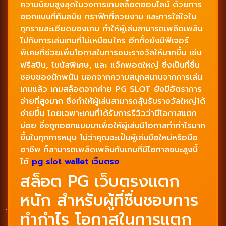
ความนิยมสูงสุดในวงการเกมสล็อตออนไลน์ ด้วยการ
ออกแบบที่ทันสมัย กราฟิกที่สวยงาม และการใส่ใจใน
ทุกรายละเอียดของเกม ทำให้ผู้เล่นสามารถเพลิดเพลิน
ไปกับการเล่นเกมที่ไม่เหมือนใคร อีกทั้งยังมีฟีเจอร์
พิเศษที่ช่วยเพิ่มโอกาสในการชนะรางวัลให้มากขึ้น เช่น
ฟรีสปิน, โบนัสพิเศษ, และ แจ็คพอตใหญ่ ซึ่งเป็นที่ชื่น
ชอบของนักพนัน นอกจากความสนุกสนานจากการเล่น
เกมแล้ว เกมสล็อตจากค่าย PG SLOT ยังมีอัตราการ
จ่ายที่สูงมาก ซึ่งทำให้ผู้เล่นสามารถลุ้นรับรางวัลใหญ่ได้
ง่ายขึ้น โดยเฉพาะเกมที่ได้รับการรีวิวว่ามีโอกาสแตก
บ่อย ซึ่งถูกออกแบบมาเพื่อให้ผู้เล่นมีโอกาสทำกำไรมาก
ขึ้นในทุกการหมุน ไม่ว่าคุณจะเป็นผู้เล่นมือใหม่หรือมือ
อาชีพ ก็สามารถเพลิดเพลินกับเกมที่มีโอกาสชนะสูงนี้
ได้
pg slot wallet เว็บตรง
สล็อต PG เว็บตรงแตก
หนัก สำหรับผู้ที่ชื่นชอบการ
ทำกำไร โอกาสในการแตก