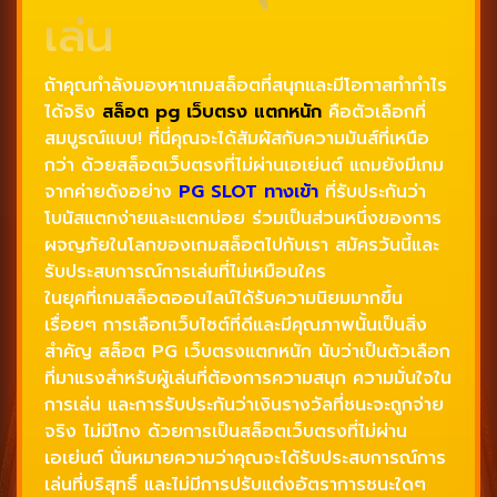
เล่น
ถ้าคุณกำลังมองหาเกมสล็อตที่สนุกและมีโอกาสทำกำไร
ได้จริง
สล็อต pg เว็บตรง แตกหนัก
คือตัวเลือกที่
สมบูรณ์แบบ! ที่นี่คุณจะได้สัมผัสกับความมันส์ที่เหนือ
กว่า ด้วยสล็อตเว็บตรงที่ไม่ผ่านเอเย่นต์ แถมยังมีเกม
จากค่ายดังอย่าง
PG SLOT ทางเข้า
ที่รับประกันว่า
โบนัสแตกง่ายและแตกบ่อย ร่วมเป็นส่วนหนึ่งของการ
ผจญภัยในโลกของเกมสล็อตไปกับเรา สมัครวันนี้และ
รับประสบการณ์การเล่นที่ไม่เหมือนใคร
ในยุคที่เกมสล็อตออนไลน์ได้รับความนิยมมากขึ้น
เรื่อยๆ การเลือกเว็บไซต์ที่ดีและมีคุณภาพนั้นเป็นสิ่ง
สำคัญ สล็อต PG เว็บตรงแตกหนัก นับว่าเป็นตัวเลือก
ที่มาแรงสำหรับผู้เล่นที่ต้องการความสนุก ความมั่นใจใน
การเล่น และการรับประกันว่าเงินรางวัลที่ชนะจะถูกจ่าย
จริง ไม่มีโกง ด้วยการเป็นสล็อตเว็บตรงที่ไม่ผ่าน
เอเย่นต์ นั่นหมายความว่าคุณจะได้รับประสบการณ์การ
เล่นที่บริสุทธิ์ และไม่มีการปรับแต่งอัตราการชนะใดๆ