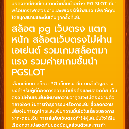
นอกจากนี้ยังมีเกมจากค่ายชั้นนำอย่าง PG SLOT ที่มา
พร้อมกราฟิกสวยงามและฟีเจอร์ที่น่าสนใจ เพื่อให้คุณ
ได้สนุกสนานและตื่นเต้นทุกครั้งที่เล่น
สล็อต pg เว็บตรง แตก
หนัก สล็อตเว็บตรงไม่ผ่าน
เอเย่นต์ รวมเกมสล็อตมา
แรง รวมค่ายเกมชั้นนำ
PGSLOT
เลือกเล่นบน สล็อต PG เว็บตรง มีความสำคัญอย่าง
ยิ่งสำหรับผู้ที่ต้องการความน่าเชื่อถือและปลอดภัย เว็บ
ตรงไม่ผ่านเอเย่นต์หมายความว่าคุณจะไม่ต้องผ่านตัว
กลางใดๆ ในการทำธุรกรรมหรือการเล่น ซึ่งลดความ
เสี่ยงในการถูกโกงและเพิ่มความมั่นใจในเรื่องของการ
ฝาก-ถอนเงิน การเล่นกับเว็บตรงทำให้ผู้เล่นมั่นใจได้ใน
เรื่องความปลอดภัยของข้อมูลส่วนตัวและการทำ