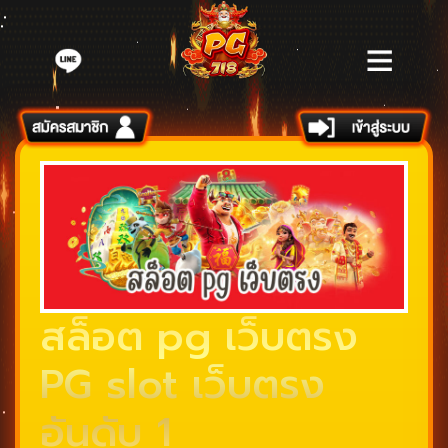
https://www.pgheng99.ai/
สล็อต pg เว็บตรง
PG slot เว็บตรง
อันดับ 1