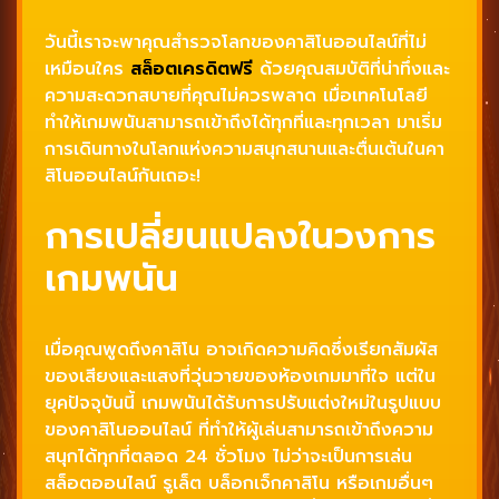
วันนี้เราจะพาคุณสำรวจโลกของคาสิโนออนไลน์ที่ไม่
เหมือนใคร
สล็อตเครดิตฟรี
ด้วยคุณสมบัติที่น่าทึ่งและ
ความสะดวกสบายที่คุณไม่ควรพลาด เมื่อเทคโนโลยี
ทำให้เกมพนันสามารถเข้าถึงได้ทุกที่และทุกเวลา มาเริ่ม
การเดินทางในโลกแห่งความสนุกสนานและตื่นเต้นในคา
สิโนออนไลน์กันเถอะ!
การเปลี่ยนแปลงในวงการ
เกมพนัน
เมื่อคุณพูดถึงคาสิโน อาจเกิดความคิดซึ่งเรียกสัมผัส
ของเสียงและแสงที่วุ่นวายของห้องเกมมาที่ใจ แต่ใน
ยุคปัจจุบันนี้ เกมพนันได้รับการปรับแต่งใหม่ในรูปแบบ
ของคาสิโนออนไลน์ ที่ทำให้ผู้เล่นสามารถเข้าถึงความ
สนุกได้ทุกที่ตลอด 24 ชั่วโมง ไม่ว่าจะเป็นการเล่น
สล็อตออนไลน์ รูเล็ต บล็อกเจ็กคาสิโน หรือเกมอื่นๆ