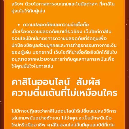
จริงๆ ด้วยโอกาสการชนะเกมและโบนัสต่างๆ ที่คาสิโน
มุ่งเน้นให้กับผู้เล่น
ความปลอดภัยและความน่าเชื่อถือ
เมื่อเรื่องความปลอดภัยมาเกี่ยวข้อง เว็บไซต์คาสิโน
ออนไลน์มักมีมาตรการความปลอดภัยที่รัดกุมเพื่อ
ปกป้องข้อมูลส่วนบุคคลและการทำธุรกรรมทางการเงิน
ของผู้เล่น นอกจากนี้ เว็บไซต์ที่น่าเชื่อถือยังมักได้รับใบ
อนุญาตจากหน่วยงานการกำกับดูแลทางการพนันเพื่อ
ให้คุณมั่นใจในการเล่น
คาสิโนออนไลน์ สัมผัส
ความตื่นเต้นที่ไม่เหมือนใคร
ไม่มีทางปฏิเสธว่าคาสิโนออนไลน์ได้เปลี่ยนแปลงวิธีการ
เล่นเกมพนันอย่างชัดเจน ไม่ว่าคุณจะเป็นนักพนันมือ
ใหม่หรือมืออาชีพ คาสิโนออนไลน์นั้นมีคุณสมบัติที่เด่น