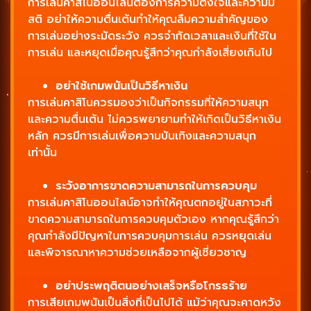
การเล่นคาสิโนออนไลน์ต้องการความตั้งใจและความมี
สติ อย่าให้ความตื่นเต้นทำให้คุณลืมความสำคัญของ
การเล่นอย่างระมัดระวัง ควรจำกัดเวลาและเงินที่ใช้ใน
การเล่น และหยุดเมื่อคุณรู้สึกว่าคุณกำลังเสี่ยงเกินไป
อย่าใช้เกมพนันเป็นวิธีหาเงิน
การเล่นคาสิโนควรมองว่าเป็นกิจกรรมที่ให้ความสนุก
และความตื่นเต้น ไม่ควรพยายามทำให้เกิดเป็นวิธีหาเงิน
หลัก ควรมีการเล่นเพื่อความบันเทิงและความสนุก
เท่านั้น
ระวังอาการขาดความสามารถในการควบคุม
การเล่นคาสิโนออนไลน์อาจทำให้คุณตกอยู่ในสภาวะที่
ขาดความสามารถในการควบคุมตัวเอง หากคุณรู้สึกว่า
คุณกำลังมีปัญหาในการควบคุมการเล่น ควรหยุดเล่น
และพิจารณาหาความช่วยเหลือจากผู้เชี่ยวชาญ
อย่าประพฤติตนอย่างเสร็จหรือโกรธร้าย
การเสียเกมพนันเป็นสิ่งที่เป็นไปได้ แม้ว่าคุณจะคาดหวัง