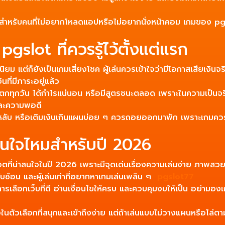
ก สำหรับคนที่ไม่อยากโหลดแอปหรือไม่อยากนั่งหน้าคอม เกมของ pgs
pgslot ที่ควรรู้ไว้ตั้งแต่แรก
ยม แต่ก็ยังเป็นเกมเสี่ยงโชค ผู้เล่นควรเข้าใจว่ามีโอกาสเสียเงินจริ
ินที่มีภาระอยู่แล้ว
 แตกทุกวัน ได้กำไรแน่นอน หรือมีสูตรชนะตลอด เพราะในความเป็นจร
และความพอดี
ไม่หลับ หรือเติมเงินเกินแผนบ่อย ๆ ควรถอยออกมาพัก เพราะเกมควรเป็น
สนใจไหมสำหรับปี 2026
ตที่น่าสนใจในปี 2026 เพราะมีจุดเด่นเรื่องความเล่นง่าย ภาพสว
่ซับซ้อน และผู้เล่นเก่าที่อยากหาเกมเล่นเพลิน ๆ
pgslot77
รเลือกเว็บที่ดี อ่านเงื่อนไขให้ครบ และควบคุมงบให้เป็น อย่ามอ
่งในตัวเลือกที่สนุกและเข้าถึงง่าย แต่ถ้าเล่นแบบไม่วางแผนหรือไล่