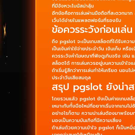
ที่มีจังหวะโบนัสน่าลุ้น
อีกข้อคือการเล่นผ่านมือถือที่สะดวกมา
เว็บได้ง่ายในแพลตฟอร์มที่รองรับ
ข้อควรระวังก่อนเล่น 
ถึง pgslot จะเป็นเกมสล็อตที่ได้รับความนิ
เป็นเงินค่าใช้จ่ายประจำวัน เงินเก็บ หรือเง
ควรระวังคำโฆษณาที่ฟังดูเกินจริง เช่น
สล็อตได้ การเล่นควรอยู่บนความเข้าใจ
ถ้าเริ่มรู้สึกว่าการเล่นทำให้เครียด นอน
ประจำวันเสียสมดุล
สรุป pgslot ยังน่า
โดยรวมแล้ว pgslot ยังเป็นค่ายเกมสล็อ
เหมาะกับทั้งมือใหม่ที่อยากเริ่มจากเกมไม
อย่างไรก็ตาม ความน่าเล่นต้องมาพร้อมกา
มองเป็นความบันเทิงที่มีความเสี่ยง
ถ้าเล่นด้วยความเข้าใจ pgslot ก็เป็นหนึ
มากกว่าสนุกได้เหมือนกัน