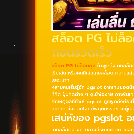
สล็อต PG ไม่ล็
ถอนรวดเร็ว
สล็อต PG ไม่ล็อคยูส
ถ้าพูดถึงเกมสล็อตอ
เริ่มเล่น หรือคนที่เล่นเกมสล็อตมานานแล้
เยอะมาก
หลายคนเริ่มรู้จัก pgslot จากเกมยอดนิยม
ที่คิด ปุ่มกดต่าง ๆ ดูเข้าใจง่าย ภาพในเ
อีกเหตุผลที่ทำให้ pgslot ถูกพูดถึงต่อเน
สะดวก จึงตอบโจทย์พฤติกรรมของผู้เล่นยุ
เสน่ห์ของ pgslot อยู
เกมสล็อตบางค่ายอาจมีระบบเยอะมากจนมือ