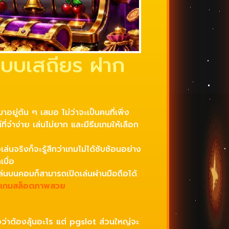
ระบบเสถียร ฝาก
อยู่ต้น ๆ เสมอ ไม่ว่าจะเป็นคนที่เพิ่ง
ี่จำง่าย เล่นไม่ยาก และมีธีมเกมให้เลือก
นจริงก็จะรู้สึกว่าเกมไม่ได้ซับซ้อนอย่าง
บื่อ
ดเล่นบนคอมก็สามารถเปิดเล่นผ่านมือถือได้
เกมสล็อตภาพสวย
ว่าต้องลุ้นอะไร แต่ pgslot ส่วนใหญ่จะ