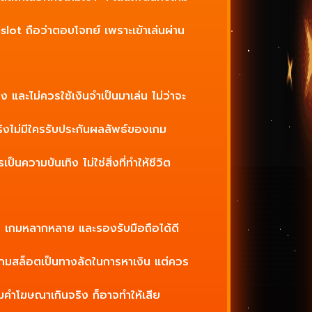
lot ถือว่าตอบโจทย์ เพราะเข้าเล่นผ่าน
ง และไม่ควรใช้เงินจำเป็นมาเล่น ไม่ว่าจะ
ิงไม่มีใครรับประกันผลลัพธ์ของเกม
ความบันเทิง ไม่ใช่สิ่งที่ทำให้ชีวิต
ย เกมหลากหลาย และรองรับมือถือได้ดี
งเกมสล็อตเป็นทางลัดในการหาเงิน แต่ควร
ตามคำโฆษณาเกินจริง ก็อาจทำให้เสีย