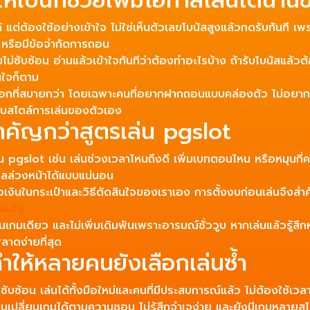
ห้เป็นก็ช่วยเพิ่มโอกาสเล่นได้นานขึ
ด้ แต่ต้องใช้อย่างเข้าใจ ไม่ใช่เห็นตัวเลขโบนัสสูงแล้วกดรับทันที เพร
 หรือมีข้อจำกัดการถอน
นไขไม่ซับซ้อน อ่านแล้วเข้าใจทันทีว่าต้องทำอะไรบ้าง ถ้ารับโบนัสแล
สนใจก็ตาม
ลือกที่สบายกว่า โดยเฉพาะคนที่อยากฝากถอนแบบคล่องตัว ไม่อยากติ
กับสไตล์การเล่นของตัวเอง
คัญกว่าสูตรเล่น pgslot
่น pgslot เช่น เล่นช่วงเวลาไหนถึงดี เพิ่มเบทตอนไหน หรือหมุนกี่
้ผลล่วงหน้าได้แบบแน่นอน
ือเงินในกระเป๋าและวิธีตัดสินใจของเราเอง การตั้งงบก่อนเล่นจึงสำค
Auto
นเกมเดียว และไม่เพิ่มเดิมพันเพราะอารมณ์ชั่ววูบ หากเล่นแล้วรู้ส
ลาดง่ายที่สุด
ทำให้หลายคนยังเลือกเล่นซ้ำ
ับซ้อน เล่นได้ทั้งมือใหม่และคนที่มีประสบการณ์แล้ว ไม่ต้องใช้เวลา
่นเปลี่ยนเกมได้ตามความชอบ ไม่รู้สึกจำเจง่าย และยังมีเกมหลายสไต