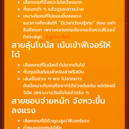
เลือกเกมที่จังหวะไม่เหวี่ยงมาก
ตั้งเบทต่ำ ๆ แล้วดูรอบการจ่าย
เหมาะกับคนที่ไม่ชอบขึ้นลงแรง
แนวทางคือเล่นให้ “มีเวลาเรียนรู้เกม” ก่อน อย่า
รีบอัดเบท เพราะหลายเกมต้องรอจังหวะฟีเจอร์
ถึงจะสนุก
pgslot.fish
สายลุ้นโบนัส เน้นเข้าฟีเจอร์ให้
ได้
เลือกเกมที่โบนัสเข้าไม่ยากเกินไป
ตั้งทุนเป็นก้อนสำหรับล่าฟรีสปิน
เล่นเป็นช่วง ๆ พอ ไม่ลากยาว
อันนี้เหมาะกับคนที่อยากได้ช่วงตื่นเต้น แต่ต้องมี
วินัย เพราะบางวันมันไม่เข้าจริง ๆ
สายชอบจ่ายหนัก จังหวะขึ้น
ลงแรง
เลือกเกมที่มีตัวคูณสูง/ฟีเจอร์แรง
กำหนดขาดทุนได้ชัด