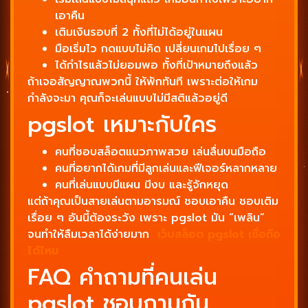
เอาคืน
เติมเงินรอบที่ 2 ทั้งที่ไม่ได้อยู่ในแผน
มือเริ่มไว กดแบบไม่คิด เปลี่ยนเกมไปเรื่อย ๆ
ได้กำไรแล้วไม่ยอมพอ ทั้งที่เป้าหมายถึงแล้ว
ถ้าเจอสัญญาณพวกนี้ ให้พักทันที เพราะต่อให้เกม
กำลังจะมา คุณก็จะเล่นแบบไม่มีสติแล้วอยู่ดี
pgslot เหมาะกับใคร
คนที่ชอบสล็อตแนวภาพสวย เล่นลื่นบนมือถือ
คนที่อยากได้เกมที่มีลูกเล่นและฟีเจอร์หลากหลาย
คนที่เล่นแบบมีแผน มีงบ และรู้จักหยุด
แต่ถ้าคุณเป็นสายเล่นตามอารมณ์ ชอบเอาคืน ชอบเติม
เรื่อย ๆ อันนี้ต้องระวัง เพราะ pgslot มัน “เพลิน”
จนทำให้ลืมเวลาได้ง่ายมาก
เว็บสล็อต pgslot เชื่อถือ
ได้ไหม
FAQ คำถามที่คนเล่น
pgslot ชอบถามกัน