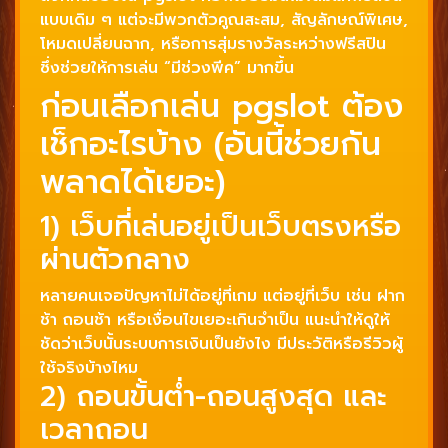
แบบเดิม ๆ แต่จะมีพวกตัวคูณสะสม, สัญลักษณ์พิเศษ,
โหมดเปลี่ยนฉาก, หรือการสุ่มรางวัลระหว่างฟรีสปิน
ซึ่งช่วยให้การเล่น “มีช่วงพีค” มากขึ้น
ก่อนเลือกเล่น pgslot ต้อง
เช็กอะไรบ้าง (อันนี้ช่วยกัน
พลาดได้เยอะ)
1) เว็บที่เล่นอยู่เป็นเว็บตรงหรือ
ผ่านตัวกลาง
หลายคนเจอปัญหาไม่ได้อยู่ที่เกม แต่อยู่ที่เว็บ เช่น ฝาก
ช้า ถอนช้า หรือเงื่อนไขเยอะเกินจำเป็น แนะนำให้ดูให้
ชัดว่าเว็บนั้นระบบการเงินเป็นยังไง มีประวัติหรือรีวิวผู้
ใช้จริงบ้างไหม
2) ถอนขั้นต่ำ-ถอนสูงสุด และ
เวลาถอน