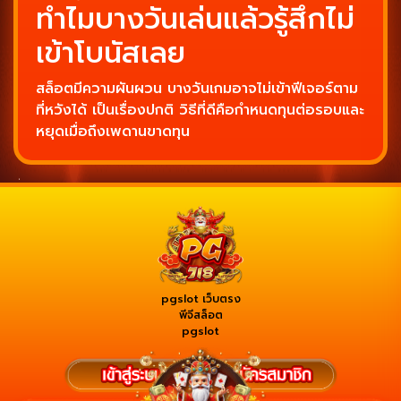
ทำไมบางวันเล่นแล้วรู้สึกไม่
เข้าโบนัสเลย
สล็อตมีความผันผวน บางวันเกมอาจไม่เข้าฟีเจอร์ตาม
ที่หวังได้ เป็นเรื่องปกติ วิธีที่ดีคือกำหนดทุนต่อรอบและ
หยุดเมื่อถึงเพดานขาดทุน
pgslot เว็บตรง
พีจีสล็อต
pgslot