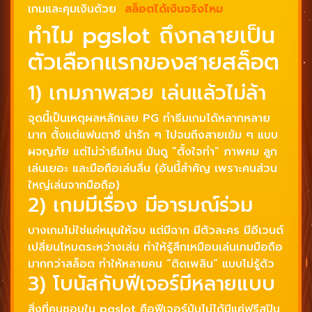
เกมและคุมเงินด้วย
สล็อตได้เงินจริงไหม
ทำไม pgslot ถึงกลายเป็น
ตัวเลือกแรกของสายสล็อต
1) เกมภาพสวย เล่นแล้วไม่ล้า
จุดนี้เป็นเหตุผลหลักเลย PG ทำธีมเกมได้หลากหลาย
มาก ตั้งแต่แฟนตาซี น่ารัก ๆ ไปจนถึงสายเข้ม ๆ แบบ
ผจญภัย แต่ไม่ว่าธีมไหน มันดู “ตั้งใจทำ” ภาพคม ลูก
เล่นเยอะ และมือถือเล่นลื่น (อันนี้สำคัญ เพราะคนส่วน
ใหญ่เล่นจากมือถือ)
2) เกมมีเรื่อง มีอารมณ์ร่วม
บางเกมไม่ใช่แค่หมุนให้จบ แต่มีฉาก มีตัวละคร มีอีเวนต์
เปลี่ยนโหมดระหว่างเล่น ทำให้รู้สึกเหมือนเล่นเกมมือถือ
มากกว่าสล็อต ทำให้หลายคน “ติดเพลิน” แบบไม่รู้ตัว
3) โบนัสกับฟีเจอร์มีหลายแบบ
สิ่งที่คนชอบใน pgslot คือฟีเจอร์มันไม่ได้มีแค่ฟรีสปิน