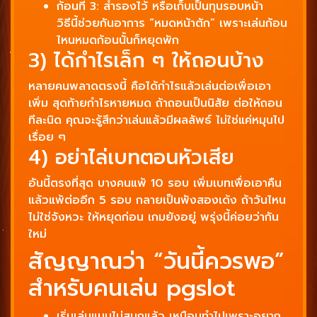
ก้อนที่ 3: สำรองไว้ หรือเก็บเป็นทุนรอบหน้า
วิธีนี้ช่วยกันอาการ “หมดหน้าตัก” เพราะเล่นก้อน
ไหนหมดก้อนนั้นก็หยุดพัก
3) ได้กำไรเล็ก ๆ ให้ถอนบ้าง
หลายคนพลาดตรงนี้ คือได้กำไรแล้วเล่นต่อเพื่อเอา
เพิ่ม สุดท้ายกำไรหายหมด ถ้าถอนเป็นนิสัย ต่อให้ถอน
ทีละนิด คุณจะรู้สึกว่าเล่นแล้วมีผลลัพธ์ ไม่ใช่แค่หมุนไป
เรื่อย ๆ
4) อย่าไล่เบทตอนหัวเสีย
อันนี้ตรงที่สุด บางคนแพ้ 10 รอบ เพิ่มเบทเพื่อเอาคืน
แล้วแพ้ต่ออีก 5 รอบ กลายเป็นพังสองเด้ง ถ้าวันไหน
ไม่ใช่จังหวะ ให้หยุดก่อน เกมยังอยู่ พรุ่งนี้ค่อยว่ากัน
ใหม่
สัญญาณว่า “วันนี้ควรพอ”
สำหรับคนเล่น pgslot
เริ่มเล่นแบบไม่สนุกแล้ว เหมือนทำไปเพราะอยาก