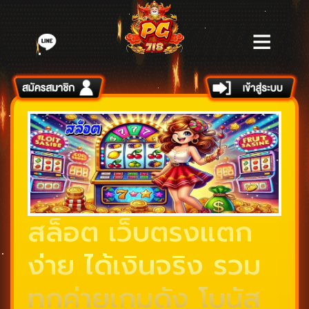
https://www.pgheng99.ai/
สล็อต เว็บตรงแตก
ง่าย ได้เงินจริง รวม
ทุกค่ายเกมดัง โบนัส