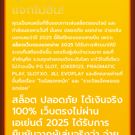
แจกไม่อั้น!
คุณเป็นคนหนึ่งที่ชื่นชอบการเล่นสล็อตออนไลน์ และ
กำลังมองหาเว็บที่ มั่นคง ปลอดภัย แตกง่าย จ่ายจริง
บอกเลยว่าปี 2025 นี้คือปีทองของสายปั่น เพราะ
สล็อตเว็บตรงแตกง่าย 2025
ได้รับการพัฒนาให้มี
ระบบที่เสถียรยิ่งขึ้น รองรับผู้เล่นจำนวนมาก และที่
สำคัญคือ รวมทุกค่ายเกมดังระดับโลก มาไว้ในที่เดียว
ไม่ว่าจะเป็น PG SLOT, JOKER123, PRAGMATIC
PLAY, SLOTXO, JILI, EVOPLAY และอีกหลายค่ายที่
ขึ้นชื่อเรื่อง “โบนัสแตกหนัก” และ “รางวัลแจ็คพอตอ
อกบ่อย”
สล็อต ปลอดภัย ได้เงินจริง
100% เว็บตรงไม่ผ่าน
เอเย่นต์ 2025 ได้รับการ
ยืนยันจากผู้เล่นจริงว่า จ่าย