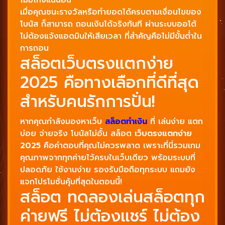
เมื่อคุณชนะรางวัลหรือทำยอดได้ครบตามเงื่อนไขของ
โบนัส ก็สามารถ ถอนเงินได้จริงทันที ผ่านระบบออโต้
ไม่ต้องแจ้งแอดมินให้เสียเวลา ที่สำคัญคือไม่มีขั้นต่ำใน
การถอน
สล็อตเว็บตรงแตกง่าย
2025 คือทางเลือกที่ดีที่สุด
สำหรับคนรักการปั่น!
หากคุณกำลังมองหาเว็บ
สล็อตทำเงิน
ที่ เล่นง่าย แตก
บ่อย จ่ายจริง โบนัสไม่อั้น สล็อต
เว็บตรงแตกง่าย
2025
คือคำตอบที่คุณไม่ควรพลาด เพราะที่นี่รวมเกม
คุณภาพจากทุกค่ายไว้ครบในเว็บเดียว พร้อมระบบที่
ปลอดภัย ใช้งานง่าย รองรับมือถือทุกระบบ แถมยัง
แจกโปรโมชั่นคุ้มที่สุดในตอนนี้!
สล็อต ทดลองเล่นสล็อตทุก
ค่ายฟรี ไม่ต้องแชร์ ไม่ต้อง