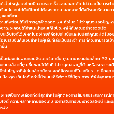
ต์เว็บใหญ่ของไทยมีความรวดเร็วและปลอดภัย ไม่ว่าจะเป็นการฝา
ถเริ่มเล่นเกมได้ทันทีโดยไม่ต้องรอนาน นอกจากนี้ยังมีระบบรักษาควา
ุคคลที่สาม
มงานที่พร้อมให้บริการลูกค้าตลอด 24 ชั่วโมง ไม่ว่าคุณจะเจอปัญ
ชี่ยวชาญจะคอยให้คำแนะนำและแก้ไขปัญหาให้กับคุณอย่างรวดเร็ว
นเว็บไซต์เว็บใหญ่ของไทยก็คือโปรโมชั่นและโบนัสที่คุณจะได้รับอย่
อโปรโมชั่นคืนเงินสำหรับผู้เล่นที่เล่นเป็นประจำ การที่คุณสามารถเข
ขึ้น
เป็นต้องเล่นผ่านคอมพิวเตอร์เท่านั้น คุณสามารถเล่นสล็อต PG บนมื
บเกมสล็อตที่คุณชื่นชอบได้ทันที ไม่ว่าคุณจะอยู่ที่บ้านหรือระหว่า
่งในปัญหาที่ผู้เล่นสล็อตมักจะเจอก็คือระบบที่ไม่เสถียร แต่เมื่อค
ม่มีสะดุด เว็บไซต์เหล่านี้มีระบบเซิร์ฟเวอร์ที่มีคุณภาพ ทำให้คุณ
ทยเป็นทางเลือกที่ดีที่สุดสำหรับผู้ที่ต้องการสัมผัสประสบการณ์การ
ว็บไซต์ ความหลากหลายของเกม โอกาสในการชนะรางวัลใหญ่ และบริกา
หวัง