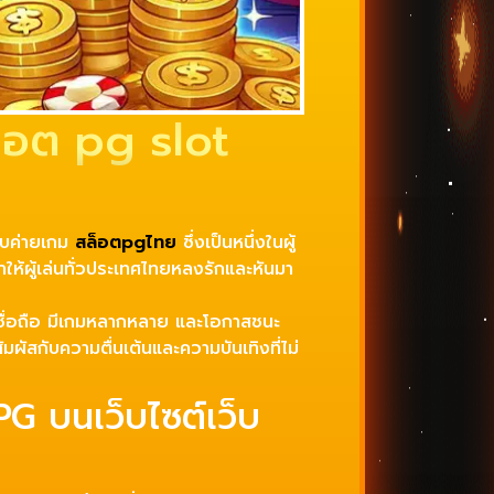
็อต pg slot
กับค่ายเกม
สล็อตpgไทย
ซึ่งเป็นหนึ่งในผู้
ำให้ผู้เล่นทั่วประเทศไทยหลงรักและหันมา
าเชื่อถือ มีเกมหลากหลาย และโอกาสชนะ
ผัสกับความตื่นเต้นและความบันเทิงที่ไม่
G บนเว็บไซต์เว็บ