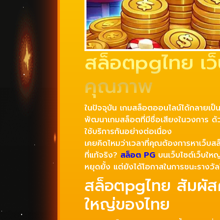
สล็อตpgไทย เว็
คุณภาพ
ในปัจจุบัน เกมสล็อตออนไลน์ได้กลายเป็
พัฒนาเกมสล็อตที่มีชื่อเสียงในวงการ ด้ว
ใช้บริการกันอย่างต่อเนื่อง
เคยคิดไหมว่าเวลาที่คุณต้องการหาเว็บสล
ที่แท้จริง?
สล็อต PG
บนเว็บไซต์เว็บใหญ
หยุดยั้ง แต่ยังได้โอกาสในการชนะรางวัลใ
สล็อตpgไทย สัมผัสค
ใหญ่ของไทย