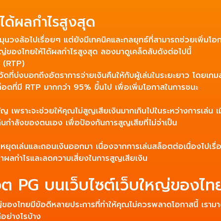
้ได้ผลกำไรสูงสุด
มุนวงล้อไปเรื่อยๆ แต่ยังมีเทคนิคและกลยุทธ์ที่สามารถช่วยเพิ่ม
ญ่ของไทยให้ได้ผลกำไรสูงสุด ลองมาดูเคล็ดลับดังต่อไปนี้
ูง (RTP)
ดที่บ่งบอกถึงอัตราการจ่ายเงินคืนให้กับผู้เล่นในระยะยาว โดยเกมสล็
็อตที่มี RTP มากกว่า 95% ขึ้นไป เพื่อเพิ่มโอกาสในการชนะ
ำคัญ เพราะจะช่วยให้คุณไม่สูญเสียเงินมากเกินไปในระหว่างการเล่น 
กินกำลังของตนเอง เพื่อป้องกันการสูญเสียที่ไม่จำเป็น
ยุดเล่นและถอนเงินออกมา เนื่องจากการเล่นสล็อตต่อเนื่องไปเรื่อ
ักษาผลกำไรและลดความเสี่ยงในการสูญเสียเงิน
อต PG บนเว็บไซต์เว็บใหญ่ของไท
องไทยมีข้อดีหลายประการที่ทำให้คุณไม่ควรพลาดโอกาสนี้ เรามาดูกัน
ีอย่างไรบ้าง