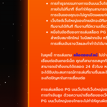
การทำธุรกรรมทางการเงินบนเว็บไซ
ภายในไม่กี่นาที ซึ่งทำให้คุณสามาร
การเงินของคุณจะไม่ถูกเปิดเผยแก่บ
เว็บไซต์เว็บใหญ่ของไทยมักจะมีที
ทีมงานได้ทันที ทีมงานที่มีความเ
หนึ่งในข้อดีของการเล่นสล็อต PG บ
สำหรับสมาชิกใหม่ โบนัสฝากเงิน หรื
การเพิ่มเงินรางวัลและทำกำไรได้มาก
ในยุคนี้ การเล่นเกม
สล็อตออนไลน์
ไม่จำ
เชื่อมต่ออินเทอร์เน็ต คุณก็สามารถสนุกกั
สามารถเข้าถึงเกมได้ตลอด 24 ชั่วโมง หนึ
จะได้รับประสบการณ์การเล่นที่ราบรื่นและไ
จะเกิดปัญหาในการเชื่อมต่อ
การเล่นสล็อต PG บนเว็บไซต์เว็บใหญ่ของไ
การทำเงินสูง ด้วยความน่าเชื่อถือของเ
PG บนเว็บใหญ่ของไทยจะไม่ทำให้คุณผิด