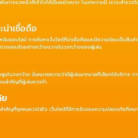
กาสในการรวยเร็วที่เร้าใจได้เป็นอย่างมาก ในบทความนี้ เราจะสำร
น่าเชื่อถือ
ออนไลน์ การค้นหาเว็บไซต์ที่น่าเชื่อถือและมีความนิยมเป็นสิ่งสำ
ับการยอมรับอย่างกว้างขวางในวงกว้างของผู้เล่น
มนิยมสูงในวงกว้าง นั่นหมายความว่ามีผู้เล่นมากมายที่เลือกใช้บริ
นสำคัญที่ผู้เล่นควรทำ
ัย
ำคัญที่ทุกคนควรใส่ใจ เว็บไซต์ที่มีการรับรองความปลอดภัยที่เหมา