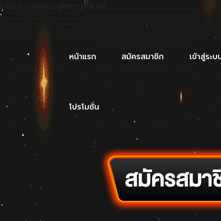
https://www.pgheng99.ai/
หน้าแรก
สมัครสมาชิก
เข้าสู่ระบ
โปรโมชั่น