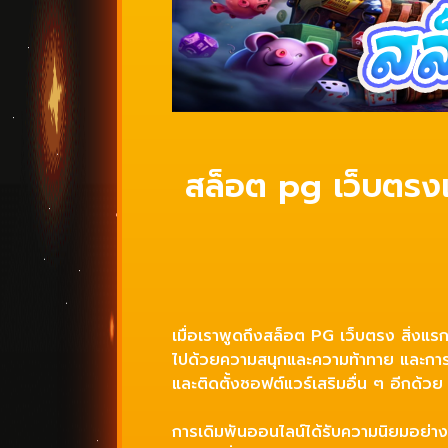
สล็อต pg เว็บตร
เมื่อเราพูดถึงสล็อต PG เว็บตรง สิ่งแรกท
ไปด้วยความสนุกและความท้าทาย และการเปิ
และติดตั้งซอฟต์แวร์เสริมอื่น ๆ อีกด้วย
การเดิมพันออนไลน์ได้รับความนิยมอย่างม