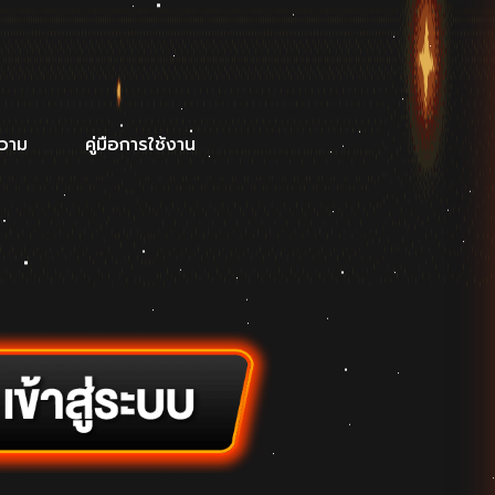
วาม
คู่มือการใช้งาน