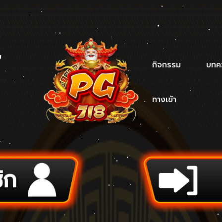
บ
กิจกรรม
บทค
ทางเข้า