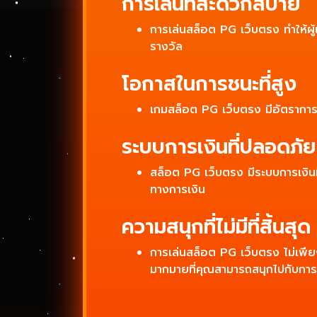
การเล่นที่สะดวกสบาย
การเล่นสล็อต PG เว็บตรง ทำให้ผู้
รางวัล
โอกาสในการชนะที่สูง
เกมสล็อต PG เว็บตรง มีอัตราการจ่าย
ระบบการเงินที่ปลอดภัย
สล็อต PG เว็บตรง มีระบบการเงินท
ทางการเงิน
ความสนุกที่ไม่มีที่สิ้นสุด
การเล่นสล็อต PG เว็บตรง ไม่เพีย
มากมายที่คุณสามารถสนุกไปกับการเล