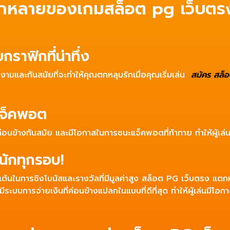
กหลายของเกมสล็อต pg เว็บตร
ราฟิกที่น่าทึ่ง
ามและทันสมัยที่จะทำให้คุณตกหลุมรักเมื่อคุณเริ่มเล่น
สมัคร สล็
แจ็คพอต
่อนข้างทันสมัย และมีโอกาสในการชนะแจ็คพอตที่ท้าทาย ทำให้ผู้เล่น
ักทุกรอบ!
ื่นเต้นในการชิงโบนัสและรางวัลที่มีมูลค่าสูง สล็อต PG เว็บตรง แตกห
ระบบการจ่ายเงินที่ค่อนข้างแปลกในแบบที่ดีที่สุด ทำให้ผู้เล่นมีโอก