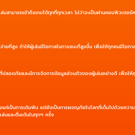
เล่นสามารถเข้าถึงเกมได้ทุกที่ทุกเวลา ไม่ว่าจะเป็นผ่านคอมพิวเตอ
ที่สูง ทำให้ผู้เล่นมีโอกาสในการชนะที่สูงขึ้น เพื่อให้ทุกคนมีโอกา
ี่ปลอดภัยและมีการจัดการข้อมูลส่วนตัวของผู้เล่นอย่างดี เพื่อ
งแค่เป็นการเดิมพัน แต่ยังเป็นการผจญภัยในโลกที่เต็มไปด้วยความส
่นและตื่นเต้นในทุกๆ ครั้ง