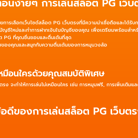
นตอนง่ายๆ
การเล่นสล็อต PG
เว็
โดยการเลือกเว็บไซต์สล็อต PG เว็บตรงที่มีความน่าเชื่อถือและได้รับการ
บัญชีใหม่และทำการฝากเงินในบัญชีของคุณ เพื่อเตรียมพร้อมสำหร
 PG ที่คุณชื่นชอบและตื่นเต้นที่สุด
มของคุณและสนุกกับความตื่นเต้นของการหมุนวงล้อ
เหมือนใครด้วยคุณสมบัติพิเศษ
รง จะทำให้การเล่นไม่เหมือนใคร เช่น การหมุนฟรี, การเพิ่มเติมแล
้อดีของการเล่นสล็อต PG
เว็บต