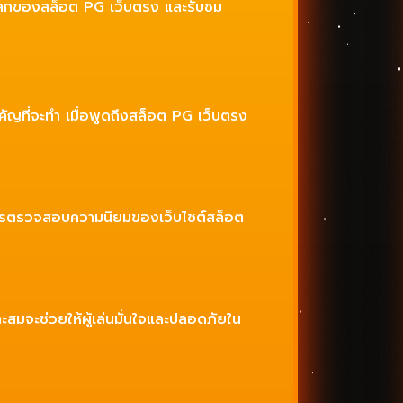
วจโลกของสล็อต PG เว็บตรง และรับชม
คัญที่จะทำ เมื่อพูดถึงสล็อต PG เว็บตรง
การ การตรวจสอบความนิยมของเว็บไซต์สล็อต
ะสมจะช่วยให้ผู้เล่นมั่นใจและปลอดภัยใน