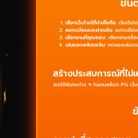
ขั้
เลือกเว็บไซต์ที่น่าเชื่อถือ
: เริ่มต้น
ลงทะเบียนและฝากเงิน
: ลงทะเบียน
เลือกเกมที่คุณชอบ
: เลือกเกมสล็อต
เล่นและเพลิดเพลิน
: ทดลองเล่นเก
สร้างประสบการณ์ที่ไม่
สมบัติพิเศษต่าง ๆ ในเกมสล็อต PG เว็บต
ข