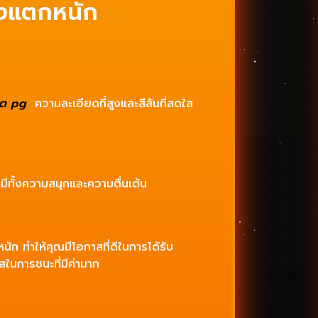
งแตกหนัก
อต pg
ความละเอียดที่สูงและสีสันที่สดใส
มีทั้งความสนุกและความตื่นเต้น
นัก ทำให้คุณมีโอกาสที่ดีในการได้รับ
าสในการชนะที่มีค่ามาก