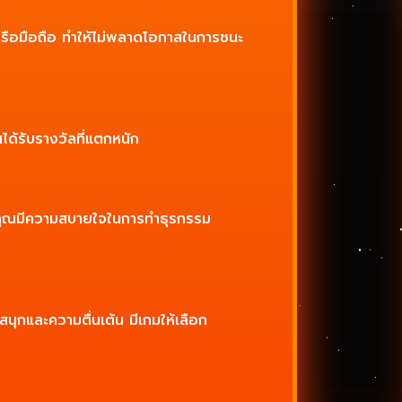
ร์หรือมือถือ ทำให้ไม่พลาดโอกาสในการชนะ
สได้รับรางวัลที่แตกหนัก
ให้คุณมีความสบายใจในการทำธุรกรรม
นุกและความตื่นเต้น มีเกมให้เลือก