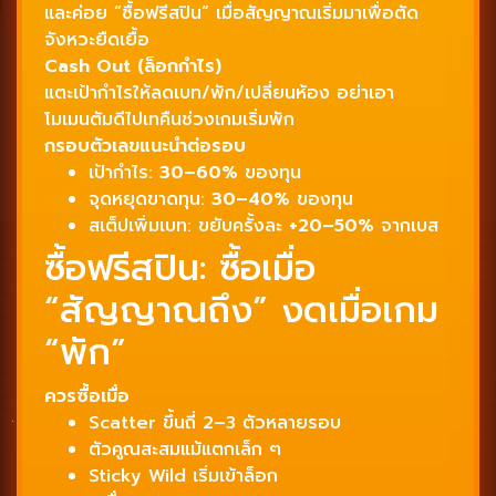
และค่อย “ซื้อฟรีสปิน” เมื่อสัญญาณเริ่มมาเพื่อตัด
จังหวะยืดเยื้อ
Cash Out (ล็อกกำไร)
แตะเป้ากำไรให้ลดเบท/พัก/เปลี่ยนห้อง อย่าเอา
โมเมนตัมดีไปเทคืนช่วงเกมเริ่มพัก
กรอบตัวเลขแนะนำต่อรอบ
เป้ากำไร:
30–60%
ของทุน
จุดหยุดขาดทุน:
30–40%
ของทุน
สเต็ปเพิ่มเบท: ขยับครั้งละ
+20–50%
จากเบส
ซื้อฟรีสปิน: ซื้อเมื่อ
“สัญญาณถึง” งดเมื่อเกม
“พัก”
ควรซื้อเมื่อ
Scatter ขึ้นถี่ 2–3 ตัวหลายรอบ
ตัวคูณสะสมแม้แตกเล็ก ๆ
Sticky Wild เริ่มเข้าล็อก