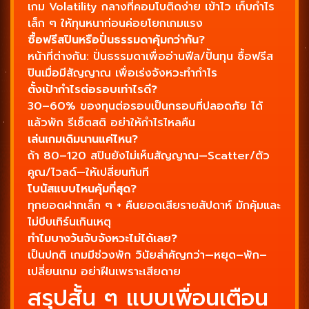
เกม Volatility กลางที่คอมโบติดง่าย เข้าไว เก็บกำไร
เล็ก ๆ ให้ทุนหนาก่อนค่อยโยกเกมแรง
ซื้อฟรีสปินหรือปั่นธรรมดาคุ้มกว่ากัน?
หน้าที่ต่างกัน: ปั่นธรรมดาเพื่ออ่านฟีล/ปั้นทุน ซื้อฟรีส
ปินเมื่อมีสัญญาณ เพื่อเร่งจังหวะทำกำไร
ตั้งเป้ากำไรต่อรอบเท่าไรดี?
30–60% ของทุนต่อรอบเป็นกรอบที่ปลอดภัย ได้
แล้วพัก รีเซ็ตสติ อย่าให้กำไรไหลคืน
เล่นเกมเดิมนานแค่ไหน?
ถ้า 80–120 สปินยังไม่เห็นสัญญาณ—Scatter/ตัว
คูณ/ไวลด์—ให้เปลี่ยนทันที
โบนัสแบบไหนคุ้มที่สุด?
ทุกยอดฝากเล็ก ๆ + คืนยอดเสียรายสัปดาห์ มักคุ้มและ
ไม่บีบเทิร์นเกินเหตุ
ทำไมบางวันจับจังหวะไม่ได้เลย?
เป็นปกติ เกมมีช่วงพัก วินัยสำคัญกว่า—หยุด–พัก–
เปลี่ยนเกม อย่าฝืนเพราะเสียดาย
สรุปสั้น ๆ แบบเพื่อนเตือน