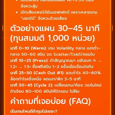
จังหวะลุ้น
เปิดเสียงพอได้ยินเอฟเฟกต์ เพราะหลายเกม
“บอกใบ้” จังหวะด้วยเสียง
ตัวอย่างแผน 30–45 นาที
(ทุนสมมติ 1,000 หน่วย)
นาที 0–10 (Warm):
เกม Volatility กลาง เบทต่ำ–
กลาง 50–60 สปิน จด Scatter/ไวลด์/คอมโบ
นาที 10–25 (Press):
ถ้าสัญญาณมา ขยับเบท 1× →
1.2× → 1.5× ซื้อฟรีสปิน 1–2 ครั้งเมื่อเงื่อนไขถึง
นาที 25–30 (Cash Out #1):
แตะกำไร 40–60%
ล็อกกำไรครึ่งหนึ่ง ลดเบท/พัก 3–5 นาที
นาที 30–45 (Cycle 2):
เปลี่ยนเกม/ห้อง วอร์มใหม่
ถ้าเงียบ 80–100 สปินให้ปิดรอบ ไม่ฝืน
คำถามที่เจอบ่อย (FAQ)
เริ่มเกมไหนดีถ้าทุนไม่เยอะ?