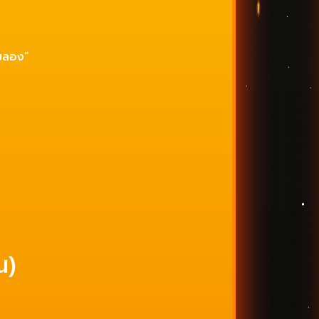
้มลอง”
น)