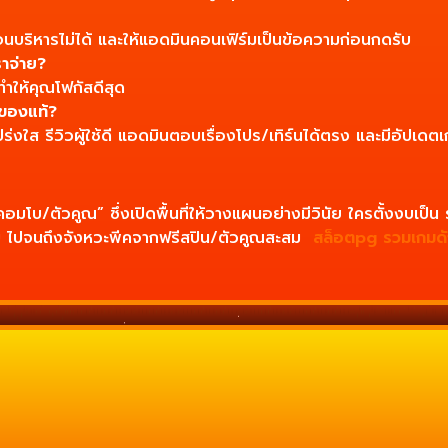
จนบริหารไม่ได้ และให้แอดมินคอนเฟิร์มเป็นข้อความก่อนกดรับ
ราจ่าย?
ทำให้คุณโฟกัสดีสุด
็นของแท้?
้โปร่งใส รีวิวผู้ใช้ดี แอดมินตอบเรื่องโปร/เทิร์นได้ตรง และมีอัปเด
คอมโบ/ตัวคูณ” ซึ่งเปิดพื้นที่ให้วางแผนอย่างมีวินัย ใครตั้งงบเป็น ร
รอบ ไปจนถึงจังหวะพีคจากฟรีสปิน/ตัวคูณสะสม
สล็อตpg รวมเกมด