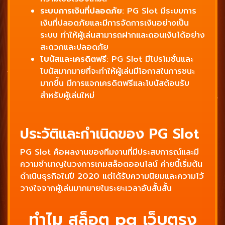
ระบบการเงินที่ปลอดภัย
: PG Slot มีระบบการ
เงินที่ปลอดภัยและมีการจัดการเงินอย่างเป็น
ระบบ ทำให้ผู้เล่นสามารถฝากและถอนเงินได้อย่าง
สะดวกและปลอดภัย
โบนัสและเครดิตฟรี
: PG Slot มีโปรโมชั่นและ
โบนัสมากมายที่จะทำให้ผู้เล่นมีโอกาสในการชนะ
มากขึ้น มีการแจกเครดิตฟรีและโบนัสต้อนรับ
สำหรับผู้เล่นใหม่
ประวัติและกำเนิดของ PG Slot
PG Slot คือผลงานของทีมงานที่มีประสบการณ์และมี
ความชำนาญในวงการเกมสล็อตออนไลน์ ค่ายนี้เริ่มต้น
ดำเนินธุรกิจในปี 2020 แต่ได้รับความนิยมและความไว้
วางใจจากผู้เล่นมากมายในระยะเวลาอันสั้นสั้น
ทำไม สล็อต pg เว็บตรง