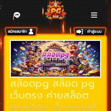
https://www.pgheng99.ai/
สล๊อตpg สล็อต pg
เว็บตรง ค่ายสล็อต
ยอดนิยม เว็บตรงแท้