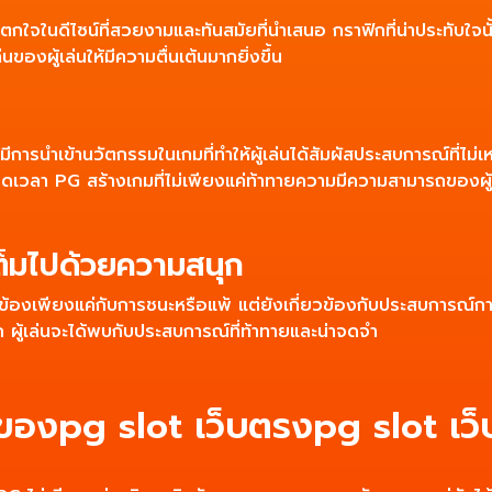
ตกใจในดีไซน์ที่สวยงามและทันสมัยที่นำเสนอ กราฟิกที่น่าประทับใจ
ของผู้เล่นให้มีความตื่นเต้นมากยิ่งขึ้น
ีการนำเข้านวัตกรรมในเกมที่ทำให้ผู้เล่นได้สัมผัสประสบการณ์ที่ไม
อดเวลา PG สร้างเกมที่ไม่เพียงแค่ท้าทายความมีความสามารถของผู้เ
ต็มไปด้วยความสนุก
วข้องเพียงแค่กับการชนะหรือแพ้ แต่ยังเกี่ยวข้องกับประสบการณ์กา
ก ผู้เล่นจะได้พบกับประสบการณ์ที่ท้าทายและน่าจดจำ
ีของpg slot เว็บตรงpg slot เว