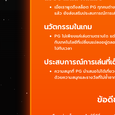
เมื่อเราพูดถึงสล็อต PG ทุกคนต่าง
แล้ว ยังส่งเสริมประสบการณ์การเล่น
นวัตกรรมในเกม
PG ไม่เพียงแค่เล่นตามตราบใด แต่ม
กับเทคโนโลยีที่เปลี่ยนแปลงอยู่ตล
ไปกับเวลา
ประสบการณ์การเล่นที่เ
ความสนุกที่ PG นำเสนอไม่ได้เกี่ย
ด้วยความสนุกและรางวัลที่ไม่ซ้ำซา
ข้อด