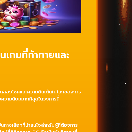
่นเกมที่ท้าทายและ
การทดลองโชคและความตื่นเต้นในโลกของการ
ับความนิยมมากที่สุดในวงการนี้
ทางเลือกที่น่าสนใจสำหรับผู้ที่ต้องการ