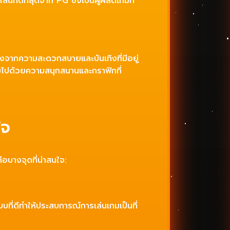
ีที่สุดจาก PG ซึ่งเป็นผู้ผลิตเกมที่
องจากความสะดวกสบายและบันเทิงที่มีอยู่
เต็มไปด้วยความสนุกสนานและกราฟิกที่
ใจ
อบางจุดที่น่าสนใจ:
บบที่ดีทำให้ประสบการณ์การเล่นเกมเป็นที่