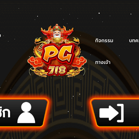
บ
กิจกรรม
บทค
ทางเข้า