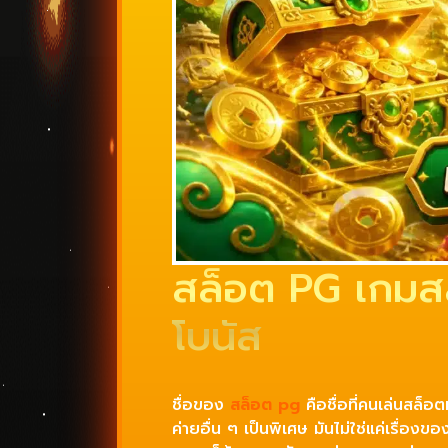
สล็อต PG เกมสล
โบนัส
ชื่อของ
สล็อต pg
คือชื่อที่คนเล่นสล็
ค่ายอื่น ๆ เป็นพิเศษ มันไม่ใช่แค่เรื่