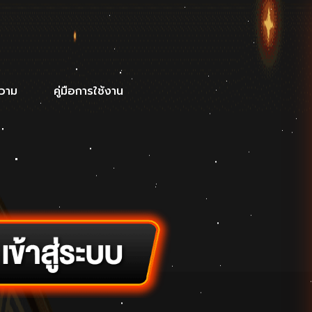
วาม
คู่มือการใช้งาน