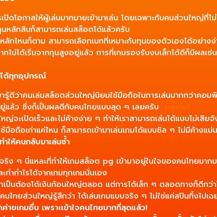
รเปิดโอกาสให้ผู้เล่นมากมายเข้ามาเล่น โดยเฉพาะกับคนส่วนใหญ่ที่ไ
ทุนหลักสิบก็สามารถเล่นสล็อตได้แล้วครับ
ีทุนหลักไหนก็ตาม สามารถเลือกเบทที่เหมาะกับทุนของตัวเองได้อย่าง
่ได้เริ่มจากทุนสูงอยู่แล้ว การที่เกมรองรับงบเล็กได้ดีก็มีผลเช่น
ได้ทุกอุปกรณ์
เขารู้ดีว่าคนเล่นสล็อตส่วนใหญ่นิยมใช้มือถือในการเล่นมากกว่าคอม
ยู่แล้ว ซึ่งก็เป็นผลดีกับคนไทยแบบสุด ๆ เลยครับ
pgslot
นใหญ่จะเปิดเร็วและไม่ค้างง่าย ๆ ทำให้เราสามารถเล่นได้แบบไม่เสียจ
ใช้มือถือเก่าแค่ไหน ก็สามารถเข้ามาเล่นเกมได้แบบชิล ๆ ไม่มีค้างแน
! ทำให้คนกลับมาเล่นซ้ำ
้เงินจริง ๆ นี่แหละที่ทำให้เกมสล็อต pg เข้ามาอยู่ในใจของคนไทยม
สและทำกำไรได้จากเกมทุกเกมนั่นเอง
ไม่จำเป็นต้องได้เงินก้อนใหญ่ตลอด แต่การได้เล็ก ๆ ตลอดทางก็ดีกว่า
สีย คนไทยส่วนใหญ่รู้สึกว่า ได้เล่นเกมแบบจริง ๆ ไม่ใช่แค่สปินทิ้งไปเ
ค่ายเกมอื่น เพราะเข้าใจคนไทยมากที่สุดแล้ว!