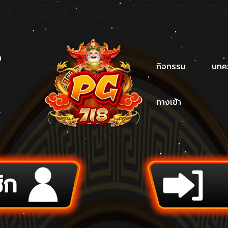
บ
กิจกรรม
บทค
ทางเข้า