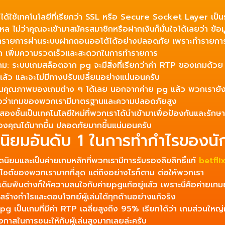
้ใช้เทคโนโลยีที่เรียกว่า
SSL
หรือ
Secure Socket Layer
เป็น
หล ไม่ว่าคุณจะเข้ามาสมัครสมาชิกหรือฝากเงินก็มั่นใจได้เลยว่า ข้อ
ายการผ่านระบบฝากถอนออโต้ได้อย่างปลอดภัย เพราะทำรายการด้
ด เพิ่มความรวดเร็วและสะดวกในการทำรายการ
กม
:
ระบบเกมสล็อตจาก
pg
จะมีสิ่งที่เรียกว่าค่า
RTP
ของเกมด้วย ซ
ล้ว และจะไม่มีทางปรับเปลี่ยนอย่างแน่นอนครับ
ในคุณภาพของเกมต่าง ๆ ได้เลย นอกจากค่าย
pg
แล้ว พวกเรายังไ
มั่นใจว่าเกมของพวกเรามีมาตรฐานและความปลอดภัยสูง
งชั้นเป็นเทคโนโลยีใหม่ที่พวกเราได้นำเข้ามาเพื่อป้องกันและรักษา
งคุณได้มากขึ้น ปลอดภัยมากขึ้นแน่นอนครับ
นิยมอันดับ 1 ในการทำกำไรของนัก
นิยมและเป็นค่ายเกมหลักที่พวกเรามีการรับรองลิขสิทธิ์แท้
betfli
็บไซต์ของพวกเรามากที่สุด แต่ถึงอย่างไรก็ตาม ต่อให้พวกเรา
กเดิมพันต่างก็ให้ความสนใจกับค่ายpgแท้อยู่แล้ว เพราะนี่คือค่าย
สร้างกำไรและตอบโจทย์ผู้เล่นได้ทุกด้านอย่างแท้จริง
pg
เป็นเกมที่มีค่า
RTP
เฉลี่ยสูงถึง
95%
เรียกได้ว่า เกมส่วนใหญ
อกาสในการชนะให้กับผู้เล่นสูงมากเลยล่ะครับ