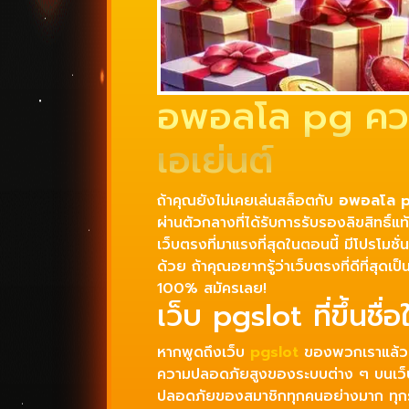
อพอลโล pg ความส
เอเย่นต์
ถ้าคุณยังไม่เคยเล่นสล็อตกับ
อพอลโล 
ผ่านตัวกลางที่ได้รับการรับรองลิขสิทธิ
เว็บตรงที่มาแรงที่สุดในตอนนี้ มีโปรโม
ด้วย ถ้าคุณอยากรู้ว่าเว็บตรงที่ดีที่ส
100%
สมัครเลย
!
เว็บ pgslot ที่ขึ้นช
หากพูดถึง
เว็บ
pgslot
ของพวกเราแล้ว ผม
ความปลอดภัยสูงของระบบต่าง ๆ บนเว็บไ
ปลอดภัยของสมาชิกทุกคนอย่างมาก ทุกระบ