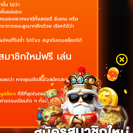
ึ้น ไม่ว่า
กขึ้นแน่นอน
กมของพวกเขามีทั้งสตอรี่ ธีมเกม หรือ
ตราการชนะสูงมากอีกด้วย เรียกได้ว่า
ใหม่ที่ไม่ซ้ำ ไม่จำเจ สนุกกับเกมสล็อตได้
สมาชิกใหม่ฟรี เล่น
กเลยว่า หากคุณตัดสินใจสมัครสมาชิก
gสล็อต
ที่ดีที่สุดในตอนนี้ หาไม่ได้แล้วกับ
มีค่าธรรมเนียมใด ๆ ทั้งสิ้นแน่นอน สมัคร