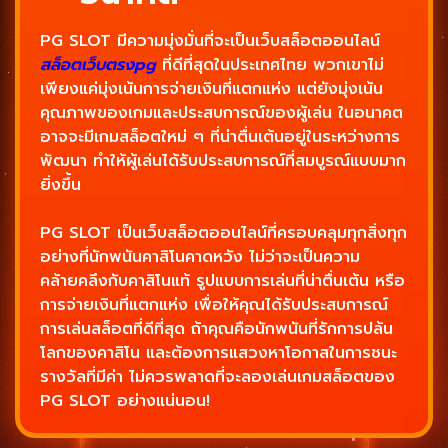
PG SLOT มีความมุ่งมั่นที่จะเป็นเว็บสล็อตออนไลน์
สล็อตเว็บตรงpg
ที่ดีที่สุดในประเทศไทย พวกเขาไม่
เพียงแค่มุ่งเน้นการจ่ายเงินที่แตกแห่ง แต่ยังมุ่งเน้น
คุณภาพของเกมและประสบการณ์ของผู้เล่น ในอนาคต
อาจจะมีเกมสล็อตใหม่ ๆ ที่น่าตื่นเต้นอยู่ในระหว่างการ
พัฒนา ทำให้ผู้เล่นได้รับประสบการณ์ที่สมบูรณ์แบบมาก
ยิ่งขึ้น
PG SLOT เป็นเว็บสล็อตออนไลน์ที่ครอบคลุมทุกสิ่งทุก
อย่างที่นักพนันคาสิโนคาดหวัง ไม่ว่าจะเป็นความ
คล้ายคลึงกับคาสิโนแท้ รูปแบบการเล่นที่น่าตื่นเต้น หรือ
การจ่ายเงินที่แตกแห่ง เพื่อให้คุณได้รับประสบการณ์
การเล่นสล็อตที่ดีที่สุด ถ้าคุณคือนักพนันที่รักการปล้น
โลกของคาสิโน และต้องการแสวงหาโอกาสในการชนะ
รางวัลที่มีค่า ไม่ควรพลาดที่จะลองเล่นเกมสล็อตของ
PG SLOT อย่างแน่นอน!