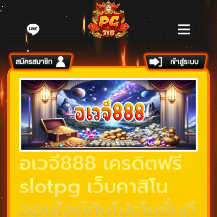
https://www.pgheng99.ai/
อเวจี888 เครดิตฟรี
slotpg เว็บคาสิโน
ออนไลน์กับโปรโมชั่นดี