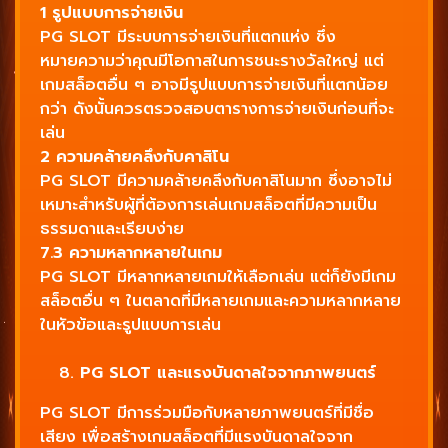
1 รูปแบบการจ่ายเงิน
PG SLOT มีระบบการจ่ายเงินที่แตกแห่ง ซึ่ง
หมายความว่าคุณมีโอกาสในการชนะรางวัลใหญ่ แต่
เกมสล็อตอื่น ๆ อาจมีรูปแบบการจ่ายเงินที่แตกน้อย
กว่า ดังนั้นควรตรวจสอบตารางการจ่ายเงินก่อนที่จะ
เล่น
2 ความคล้ายคลึงกับคาสิโน
PG SLOT มีความคล้ายคลึงกับคาสิโนมาก ซึ่งอาจไม่
เหมาะสำหรับผู้ที่ต้องการเล่นเกมสล็อตที่มีความเป็น
ธรรมดาและเรียบง่าย
7.3 ความหลากหลายในเกม
PG SLOT มีหลากหลายเกมให้เลือกเล่น แต่ก็ยังมีเกม
สล็อตอื่น ๆ ในตลาดที่มีหลายเกมและความหลากหลาย
ในหัวข้อและรูปแบบการเล่น
PG SLOT และแรงบันดาลใจจากภาพยนตร์
PG SLOT มีการร่วมมือกับหลายภาพยนตร์ที่มีชื่อ
เสียง เพื่อสร้างเกมสล็อตที่มีแรงบันดาลใจจาก