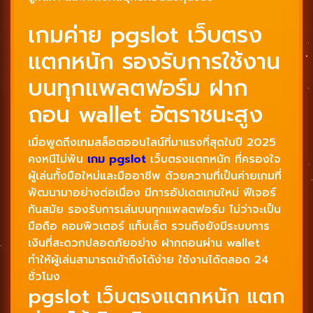
เกมค่าย pgslot เว็บตรง
แตกหนัก รองรับการใช้งาน
บนทุกแพลตฟอร์ม ฝาก
ถอน wallet อัตราชนะสูง
เมื่อพูดถึงเกมสล็อตออนไลน์ที่มาแรงที่สุดในปี 2025
คงหนีไม่พ้น
เกม pgslot
เว็บตรงแตกหนัก ที่ครองใจ
ผู้เล่นทั้งมือใหม่และมืออาชีพ ด้วยความที่เป็นค่ายเกมที่
พัฒนามาอย่างต่อเนื่อง มีการอัปเดตเกมใหม่ ฟีเจอร์
ทันสมัย รองรับการเล่นบนทุกแพลตฟอร์ม ไม่ว่าจะเป็น
มือถือ คอมพิวเตอร์ แท็บเล็ต รวมถึงยังมีระบบการ
เงินที่สะดวกปลอดภัยอย่าง ฝากถอนผ่าน wallet
ทำให้ผู้เล่นสามารถเข้าถึงได้ง่าย ใช้งานได้ตลอด 24
ชั่วโมง
pgslot เว็บตรงแตกหนัก แตก