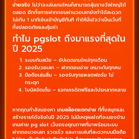
ง่ายจริง
ไม่ว่าจะเล่นเกมไหนก็สามารถลุ้นรางวัลใหญ่ได้
ตลอด อีกทั้งการฝากถอนผ่านวอเลทยังทำได้สะดวก
ไม่เกิน 1 นาทีเงินเข้าบัญชีทันที ทำให้มั่นใจว่าเป็นเว็บที่
ทั้งปลอดภัยและคุ้มค่า
ทำไม pgslot ถึงมาแรงที่สุดใน
ปี 2025
ระบบทันสมัย – อัปเดตเกมใหม่ทุกเดือน
รองรับวอเลท – ฝากถอนง่าย เหมาะกับทุกคน
มือถือเล่นลื่น – รองรับทุกแพลตฟอร์ม ไม่
กระตุก
โบนัสจัดเต็ม – แจกเครดิตฟรีและโปรหลากหลาย
หากคุณกำลังมองหา
เกมสล็อตแตกง่าย
ที่ทั้งสนุกและ
สร้างรายได้จริงในปี 2025 ไม่มีเหตุผลใดที่จะมองข้าม
เกมค่าย pg slot เว็บตรงคุณภาพที่มาพร้อมระบบ
ฝากถอนวอเลท รวดเร็ว และการเล่นที่สะดวกบนมือถือ