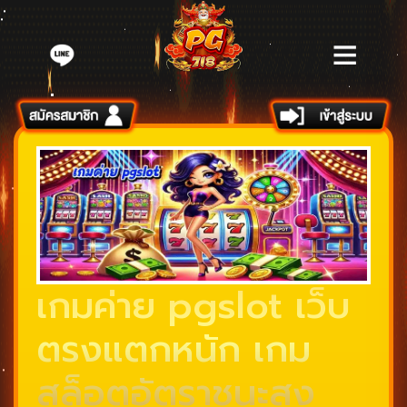
https://www.pgheng99.ai/
เกมค่าย pgslot เว็บ
ตรงแตกหนัก เกม
สล็อตอัตราชนะสูง