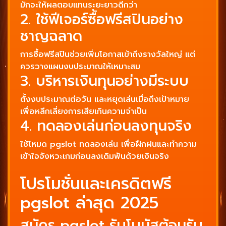
มักจะให้ผลตอบแทนระยะยาวดีกว่า
2. ใช้ฟีเจอร์ซื้อฟรีสปินอย่าง
ชาญฉลาด
การซื้อฟรีสปินช่วยเพิ่มโอกาสเข้าถึงรางวัลใหญ่ แต่
ควรวางแผนงบประมาณให้เหมาะสม
3. บริหารเงินทุนอย่างมีระบบ
ตั้งงบประมาณต่อวัน และหยุดเล่นเมื่อถึงเป้าหมาย
เพื่อหลีกเลี่ยงการเสียเกินความจำเป็น
4. ทดลองเล่นก่อนลงทุนจริง
ใช้โหมด pgslot ทดลองเล่น เพื่อฝึกฝนและทำความ
เข้าใจจังหวะเกมก่อนลงเดิมพันด้วยเงินจริง
โปรโมชั่นและเครดิตฟรี
pgslot ล่าสุด 2025
สมัคร pgslot รับโบนัสต้อนรับ