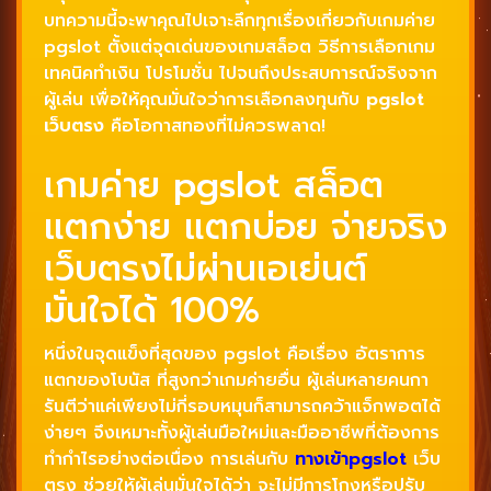
บทความนี้จะพาคุณไปเจาะลึกทุกเรื่องเกี่ยวกับเกมค่าย
pgslot ตั้งแต่จุดเด่นของเกมสล็อต วิธีการเลือกเกม
เทคนิคทำเงิน โปรโมชั่น ไปจนถึงประสบการณ์จริงจาก
ผู้เล่น เพื่อให้คุณมั่นใจว่าการเลือกลงทุนกับ
pgslot
เว็บตรง
คือโอกาสทองที่ไม่ควรพลาด!
เกมค่าย pgslot สล็อต
แตกง่าย แตกบ่อย จ่ายจริง
เว็บตรงไม่ผ่านเอเย่นต์
มั่นใจได้ 100%
หนึ่งในจุดแข็งที่สุดของ pgslot คือเรื่อง อัตราการ
แตกของโบนัส ที่สูงกว่าเกมค่ายอื่น ผู้เล่นหลายคนกา
รันตีว่าแค่เพียงไม่กี่รอบหมุนก็สามารถคว้าแจ็กพอตได้
ง่ายๆ จึงเหมาะทั้งผู้เล่นมือใหม่และมืออาชีพที่ต้องการ
ทำกำไรอย่างต่อเนื่อง การเล่นกับ
ทางเข้าpgslot
เว็บ
ตรง ช่วยให้ผู้เล่นมั่นใจได้ว่า จะไม่มีการโกงหรือปรับ