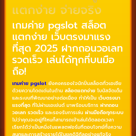
แตกง่าย จ่ายจริง
เกมค่าย pgslot สล็อต
แตกง่าย เว็บตรงมาแรง
ที่สุด 2025 ฝากถอนวอเลท
รวดเร็ว เล่นได้ทุกที่บนมือ
ถือ!
เกมค่าย pgslot
ยังคงครองใจนักปั่นสล็อตทั่วเอเชีย
ด้วยความโดดเด่นในด้าน
สล็อตแตกง่าย
โบนัสจัดเต็ม
และระบบที่พัฒนาอย่างต่อเนื่อง ทำให้เป็น
เว็บตรงมา
แรงที่สุด
ที่ไม่ผ่านเอเย่นต์ มาพร้อมบริการ
ฝากถอน
วอเลท รวดเร็ว
และรองรับการเล่น
ผ่านมือถือทุกระบบ
ไม่ว่าคุณจะอยู่ที่ไหนก็สามารถเข้าเล่นได้ตลอดเวลา
เรียกได้ว่าเป็นหนึ่งในแพลตฟอร์มที่ตอบโจทย์ทั้งความ
สนุกและการสร้างรายได้ในยุคดิจิทัลอย่างแท้จริง