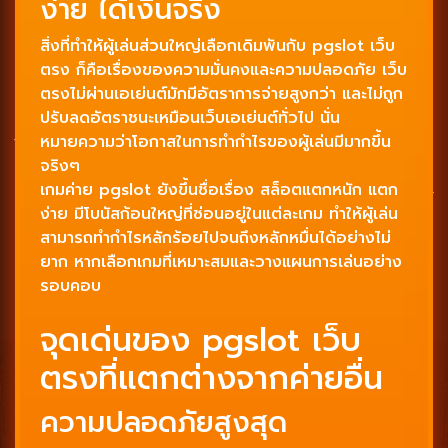
ง่าย ได้เงินจริง
สิ่งที่ทำให้ผู้เล่นส่วนใหญ่เลือกเดิมพันกับ pgslot เว็บ
ตรง ก็คือเรื่องของความมั่นคงและความปลอดภัย เว็บ
ตรงไม่ผ่านเอเย่นต์มักมีอัตราการจ่ายสูงกว่า และไม่ถูก
ปรับลดอัตราชนะเหมือนเว็บเอเย่นต์ทั่วไป นั่น
หมายความว่าโอกาสในการทำกำไรของผู้เล่นมีมากขึ้น
จริงๆ
เกมค่าย pgslot ยังขึ้นชื่อเรื่อง สล็อตแตกหนัก แตก
ง่าย มีโบนัสก้อนใหญ่ที่ซ่อนอยู่ในแต่ละเกม ทำให้ผู้เล่น
สามารถทำกำไรหลักร้อยไปจนถึงหลักหมื่นได้อย่างไม่
ยาก หากเลือกเกมที่เหมาะสมและวางแผนการเล่นอย่าง
รอบคอบ
จุดเด่นของ pgslot เว็บ
ตรงที่แตกต่างจากค่ายอื่น
ความปลอดภัยสูงสุด