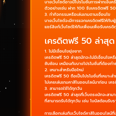
บางเว็บไซต์อาจมีโปรโมชั่นการฝากเงินครั
ตัวอย่างเช่น ฝาก 100 รับเครดิตฟรี 50 
3. ทำกิจกรรมหรือเล่นเกมตามเงื่อนไข
บางเว็บไซต์จะมีการแจกเครดิตฟรีให้กับผ
แชร์ลิงก์เว็บไซต์ให้กับเพื่อนเพื่อรับเครด
เครดิตฟรี 50 ล่าสุด
1. ไม่มีเงื่อนไขยุ่งยาก
เครดิตฟรี 50 ล่าสุดมักจะไม่มีเงื่อนไขหร
ซับซ้อน เหมือนกับบางโปรโมชั่นที่ต้อง
2. เหมาะสำหรับมือใหม่
เครดิตฟรี 50 ถือเป็นโปรโมชั่นที่เหมาะส
ไม่เคยเล่นเกมคาสิโนออนไลน์มาก่อน เคร
3. สามารถใช้ได้ทุกวัน
เครดิตฟรี 50 ล่าสุดที่เว็บตรงมักจะสามาร
ที่สามารถรับได้ทุกวัน เช่น โบนัสต้อนรั
การเลือกเล่นกับเว็บไซต์คาสิโนออนไลน์ท