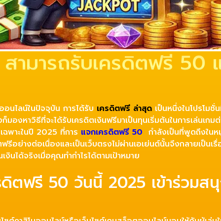
ุด สามารถรับเครดิตฟรี 5
อนไลน์ในปัจจุบัน การได้รับ
เครดิตฟรี ล่าสุด
เป็นหนึ่งในโปรโมชั่นท
างก็มองหาวิธีที่จะได้รับเครดิตเงินฟรีมาเป็นทุนเริ่มต้นในการเล่นเ
เฉพาะในปี 2025 ที่การ
แจกเครดิตฟรี 50
กำลังเป็นที่พูดถึงในหม
ตฟรีอย่างต่อเนื่องและเป็นเว็บตรงไม่ผ่านเอเย่นต์นั้นจึงกลายเป็นเ
นเงินได้จริงเมื่อคุณทำกำไรได้ตามเป้าหมาย
ดิตฟรี 50 วันนี้ 2025 เข้าร่วมสนุก
็บไซต์คาสิโนออนไลน์หรือเว็บไซต์เกมสล็อตออนไลน์มอบให้กับผู้เล่นให