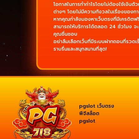
โอกาสในการทำกำไรโดยไม่ต้องใช้เงินตัวเ
ต่างๆ โดยไม่มีความกังวลในเรื่องของกา
หากคุณกำลังมองหาเว็บตรงที่มีเครดิตฟรี 50
สามารถให้บริการได้ตลอด 24 ชั่วโมง จะช
คุณชื่นชอบ
อย่าลืมเลือกเว็บที่มีระบบฝากถอนที่รวดเ
ราบรื่นและสนุกสนานที่สุด!
pgslot เว็บตรง
พีจีสล็อต
pgslot