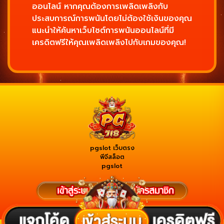
ออนไลน์ หากคุณต้องการเพลิดเพลิงกับ
ประสบการณ์การพนันโดยไม่ต้องใช้เงินของคุณ
แนะนำให้ค้นหาเว็บไซต์การพนันออนไลน์ที่มี
เครดิตฟรีให้คุณเพลิดเพลิงไปกับเกมของคุณ!
pgslot เว็บตรง
พีจีสล็อต
pgslot