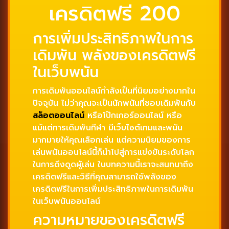
เครดิตฟรี 200
การเพิ่มประสิทธิภาพในการ
เดิมพัน พลังของเครดิตฟรี
ในเว็บพนัน
การเดิมพันออนไลน์กำลังเป็นที่นิยมอย่างมากใน
ปัจจุบัน ไม่ว่าคุณจะเป็นนักพนันที่ชอบเดิมพันกับ
สล็อตออนไลน์
หรือโป๊กเกอร์ออนไลน์ หรือ
แม้แต่การเดิมพันกีฬา มีเว็บไซต์เกมและพนัน
มากมายให้คุณเลือกเล่น แต่ความนิยมของการ
เล่นพนันออนไลน์นี้ก็นำไปสู่การแข่งขันระดับโลก
ในการดึงดูดผู้เล่น ในบทความนี้เราจะสนทนาถึง
เครดิตฟรีและวิธีที่คุณสามารถใช้พลังของ
เครดิตฟรีในการเพิ่มประสิทธิภาพในการเดิมพัน
ในเว็บพนันออนไลน์
ความหมายของเครดิตฟรี