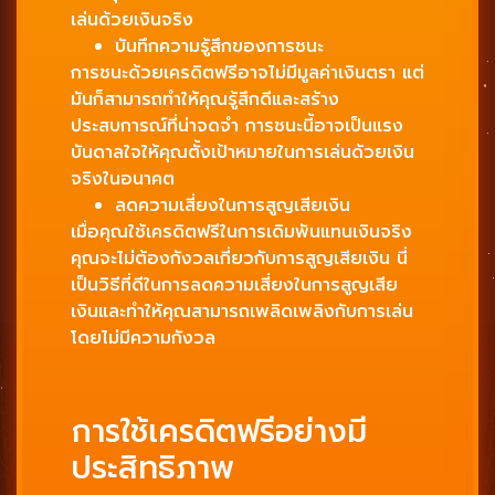
เล่นด้วยเงินจริง
บันทึกความรู้สึกของการชนะ
การชนะด้วยเครดิตฟรีอาจไม่มีมูลค่าเงินตรา แต่
มันก็สามารถทำให้คุณรู้สึกดีและสร้าง
ประสบการณ์ที่น่าจดจำ การชนะนี้อาจเป็นแรง
บันดาลใจให้คุณตั้งเป้าหมายในการเล่นด้วยเงิน
จริงในอนาคต
ลดความเสี่ยงในการสูญเสียเงิน
เมื่อคุณใช้เครดิตฟรีในการเดิมพันแทนเงินจริง
คุณจะไม่ต้องกังวลเกี่ยวกับการสูญเสียเงิน นี่
เป็นวิธีที่ดีในการลดความเสี่ยงในการสูญเสีย
เงินและทำให้คุณสามารถเพลิดเพลิงกับการเล่น
โดยไม่มีความกังวล
การใช้เครดิตฟรีอย่างมี
ประสิทธิภาพ