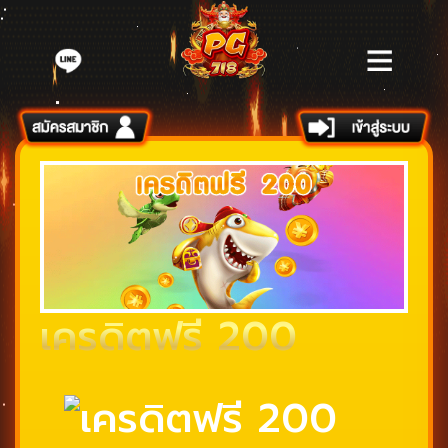
https://www.pgheng99.ai/
เครดิตฟรี 200