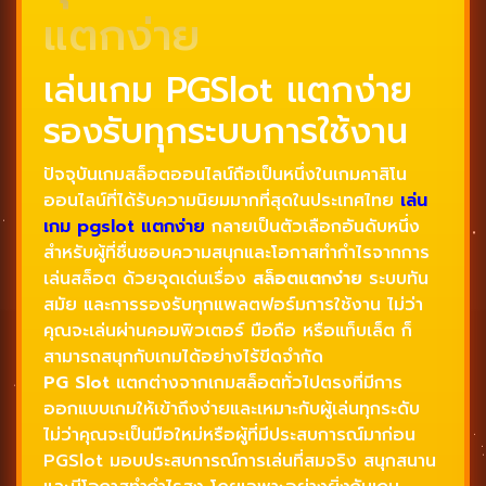
แตกง่าย
เล่นเกม PGSlot แตกง่าย
รองรับทุกระบบการใช้งาน
ปัจจุบันเกมสล็อตออนไลน์ถือเป็นหนึ่งในเกมคาสิโน
ออนไลน์ที่ได้รับความนิยมมากที่สุดในประเทศไทย
เล่น
เกม pgslot แตกง่าย
กลายเป็นตัวเลือกอันดับหนึ่ง
สำหรับผู้ที่ชื่นชอบความสนุกและโอกาสทำกำไรจากการ
เล่นสล็อต ด้วยจุดเด่นเรื่อง
สล็อตแตกง่าย
ระบบทัน
สมัย และการรองรับทุกแพลตฟอร์มการใช้งาน ไม่ว่า
คุณจะเล่นผ่านคอมพิวเตอร์ มือถือ หรือแท็บเล็ต ก็
สามารถสนุกกับเกมได้อย่างไร้ขีดจำกัด
PG Slot
แตกต่างจากเกมสล็อตทั่วไปตรงที่มีการ
ออกแบบเกมให้เข้าถึงง่ายและเหมาะกับผู้เล่นทุกระดับ
ไม่ว่าคุณจะเป็นมือใหม่หรือผู้ที่มีประสบการณ์มาก่อน
PGSlot มอบประสบการณ์การเล่นที่สมจริง สนุกสนาน