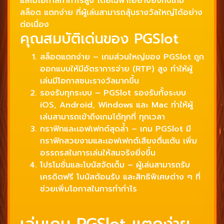
และมีโอกาสทำกำไรสูง โดยเฉพาะอย่างยิ่งกับเกม
สล็อต แตกง่าย ที่ผู้เล่นสามารถลุ้นรางวัลใหญ่ได้อย่าง
ต่อเนื่อง
คุณสมบัติเด่นของ PGSlot
สล็อตแตกง่าย – เกมส่วนใหญ่ของ PGSlot ถูก
ออกแบบให้มีอัตราการจ่าย (RTP) สูง ทำให้ผู้
เล่นมีโอกาสชนะรางวัลมากขึ้น
รองรับทุกระบบ – PGSlot รองรับทั้งระบบ
iOS, Android, Windows และ Mac ทำให้ผู้
เล่นสามารถเข้าถึงเกมได้ทุกที่ ทุกเวลา
กราฟิกและเอฟเฟกต์สุดล้ำ – เกม PGSlot มี
กราฟิกสวยงามและเอฟเฟกต์เสียงตื่นเต้น เพิ่ม
อรรถรสในการเล่นให้สมจริงยิ่งขึ้น
โปรโมชั่นและโบนัสจัดเต็ม – ผู้เล่นสามารถรับ
เครดิตฟรี โบนัสต้อนรับ และสิทธิพิเศษต่าง ๆ ที่
ช่วยเพิ่มโอกาสในการทำกำไร