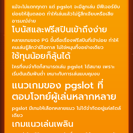
แม้จะไม่แตกทุกตา แต่ pgslot จะมีลูกเล่น มีฟีเจอร์ยิบ
ย่อยให้ลุ้นตลอด ทำให้เล่นแล้วไม่รู้สึกเงียบหรือเสีย
อารมณ์ง่าย
โบนัสและฟรีสปินเข้าถึงง่าย
หลายเกมของ PG ขึ้นชื่อเรื่องฟรีสปินที่เข้าบ่อย ทำให้
คนเล่นรู้สึกว่ามีโอกาส ไม่ใช่หมุนทิ้งอย่างเดียว
ใช้ทุนน้อยก็ลุ้นได้
ใครที่งบจำกัดก็สามารถเล่น pgslot ได้สบาย เพราะ
เริ่มต้นเดิมพันต่ำ เหมาะกับการเล่นแบบคุมงบ
แนวเกมของ pgslot ที่
ตอบโจทย์ผู้เล่นหลากหลาย
pgslot มีเกมให้เลือกหลายแนว ไม่ได้จำกัดอยู่แค่สไตล์
เดียว
เกมแนวเล่นเพลิน