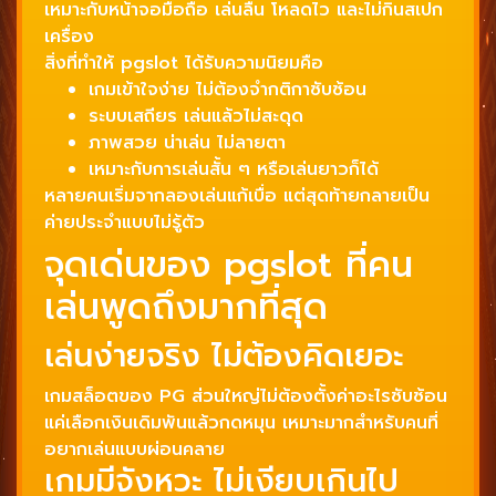
เหมาะกับหน้าจอมือถือ เล่นลื่น โหลดไว และไม่กินสเปก
เครื่อง
สิ่งที่ทำให้ pgslot ได้รับความนิยมคือ
เกมเข้าใจง่าย ไม่ต้องจำกติกาซับซ้อน
ระบบเสถียร เล่นแล้วไม่สะดุด
ภาพสวย น่าเล่น ไม่ลายตา
เหมาะกับการเล่นสั้น ๆ หรือเล่นยาวก็ได้
หลายคนเริ่มจากลองเล่นแก้เบื่อ แต่สุดท้ายกลายเป็น
ค่ายประจำแบบไม่รู้ตัว
จุดเด่นของ pgslot ที่คน
เล่นพูดถึงมากที่สุด
เล่นง่ายจริง ไม่ต้องคิดเยอะ
เกมสล็อตของ PG ส่วนใหญ่ไม่ต้องตั้งค่าอะไรซับซ้อน
แค่เลือกเงินเดิมพันแล้วกดหมุน เหมาะมากสำหรับคนที่
อยากเล่นแบบผ่อนคลาย
เกมมีจังหวะ ไม่เงียบเกินไป