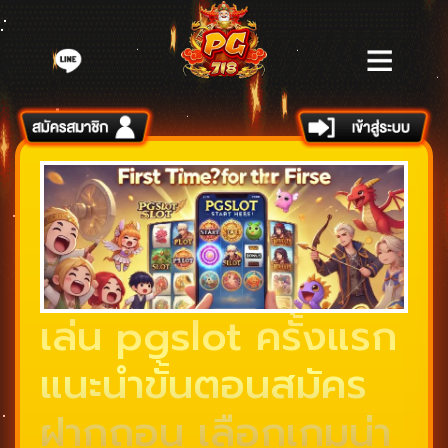
https://www.pgheng99.ai/
เล่น pgslot ครั้งแรก
แนะนำขั้นตอนสมัคร
ฝากถอน เลือกเกมน่า