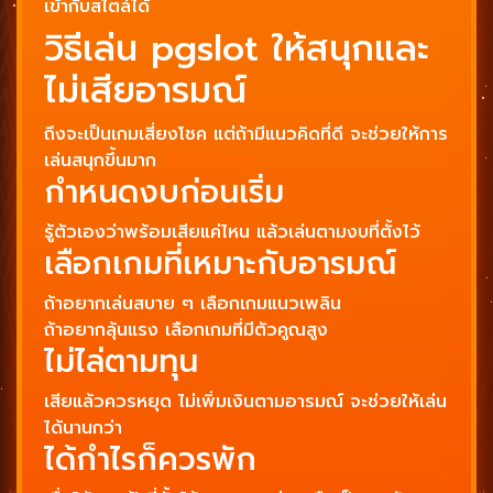
เข้ากับสไตล์ได้
วิธีเล่น pgslot ให้สนุกและ
ไม่เสียอารมณ์
ถึงจะเป็นเกมเสี่ยงโชค แต่ถ้ามีแนวคิดที่ดี จะช่วยให้การ
เล่นสนุกขึ้นมาก
fullslotpg
กำหนดงบก่อนเริ่ม
รู้ตัวเองว่าพร้อมเสียแค่ไหน แล้วเล่นตามงบที่ตั้งไว้
เลือกเกมที่เหมาะกับอารมณ์
ถ้าอยากเล่นสบาย ๆ เลือกเกมแนวเพลิน
ถ้าอยากลุ้นแรง เลือกเกมที่มีตัวคูณสูง
ไม่ไล่ตามทุน
เสียแล้วควรหยุด ไม่เพิ่มเงินตามอารมณ์ จะช่วยให้เล่น
ได้นานกว่า
ได้กำไรก็ควรพัก