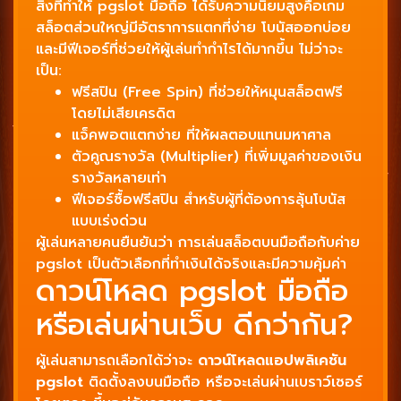
สิ่งที่ทำให้ pgslot มือถือ ได้รับความนิยมสูงคือเกม
สล็อตส่วนใหญ่มีอัตราการแตกที่ง่าย โบนัสออกบ่อย
และมีฟีเจอร์ที่ช่วยให้ผู้เล่นทำกำไรได้มากขึ้น ไม่ว่าจะ
เป็น:
ฟรีสปิน (Free Spin) ที่ช่วยให้หมุนสล็อตฟรี
โดยไม่เสียเครดิต
แจ็คพอตแตกง่าย ที่ให้ผลตอบแทนมหาศาล
ตัวคูณรางวัล (Multiplier) ที่เพิ่มมูลค่าของเงิน
รางวัลหลายเท่า
ฟีเจอร์ซื้อฟรีสปิน สำหรับผู้ที่ต้องการลุ้นโบนัส
แบบเร่งด่วน
ผู้เล่นหลายคนยืนยันว่า การเล่นสล็อตบนมือถือกับค่าย
pgslot เป็นตัวเลือกที่ทำเงินได้จริงและมีความคุ้มค่า
ดาวน์โหลด pgslot มือถือ
หรือเล่นผ่านเว็บ ดีกว่ากัน?
ผู้เล่นสามารถเลือกได้ว่าจะ
ดาวน์โหลดแอปพลิเคชัน
pgslot
ติดตั้งลงบนมือถือ หรือจะเล่นผ่านเบราว์เซอร์