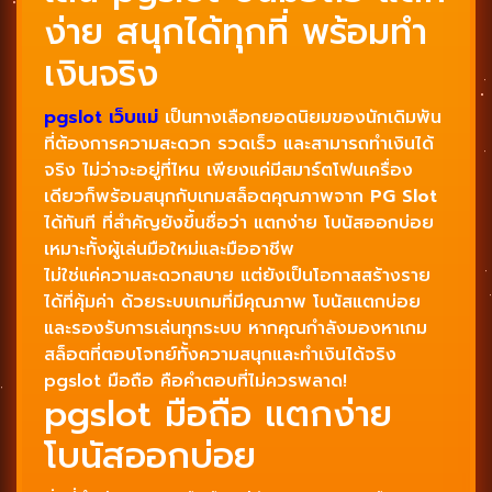
ง่าย สนุกได้ทุกที่ พร้อมทำ
เงินจริง
pgslot เว็บแม่
เป็นทางเลือกยอดนิยมของนักเดิมพัน
ที่ต้องการความสะดวก รวดเร็ว และสามารถทำเงินได้
จริง ไม่ว่าจะอยู่ที่ไหน เพียงแค่มีสมาร์ตโฟนเครื่อง
เดียวก็พร้อมสนุกกับเกมสล็อตคุณภาพจาก
PG Slot
ได้ทันที ที่สำคัญยังขึ้นชื่อว่า แตกง่าย โบนัสออกบ่อย
เหมาะทั้งผู้เล่นมือใหม่และมืออาชีพ
ไม่ใช่แค่ความสะดวกสบาย แต่ยังเป็นโอกาสสร้างราย
ได้ที่คุ้มค่า ด้วยระบบเกมที่มีคุณภาพ โบนัสแตกบ่อย
และรองรับการเล่นทุกระบบ หากคุณกำลังมองหาเกม
สล็อตที่ตอบโจทย์ทั้งความสนุกและทำเงินได้จริง
pgslot มือถือ คือคำตอบที่ไม่ควรพลาด!
pgslot มือถือ แตกง่าย
โบนัสออกบ่อย