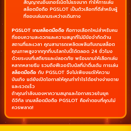
สัญญาณอินเทอร์เน็ตไม่แรงมาก ทำให้การเล่น
สล็อตมือถือ PGSLOT เป็นตัวเลือกที่ดีสำหรับผู้
ที่ชอบเล่นเกมระหว่างเดินทาง
PGSLOT เกมสล็อตมือถือ
คือทางเลือกใหม่สำหรับคน
ที่ชอบความสะดวกและความสนุกที่ไม่มีข้อจำกัดด้าน
สถานที่และเวลา คุณสามารถเพลิดเพลินกับเกมสล็อต
คุณภาพสูงจากทุกที่บนโลกใบนี้ได้ตลอด 24 ชั่วโมง
ด้วยระบบที่เสถียรและปลอดภัย พร้อมเกมให้เลือกเล่น
หลากหลายธีม รวมถึงฟีเจอร์โบนัสที่น่าตื่นเต้น การเล่น
สล็อตมือถือ
กับ PGSLOT จึงไม่เพียงแต่ให้ความ
บันเทิง แต่ยังเปิดโอกาสให้คุณทำกำไรได้อย่างง่ายดาย
และรวดเร็ว
ถ้าคุณกำลังมองหาความสนุกและโอกาสรวยในยุค
ดิจิทัล เกมสล็อตมือถือ PGSLOT คือคำตอบที่คุณไม่
ควรพลาด!