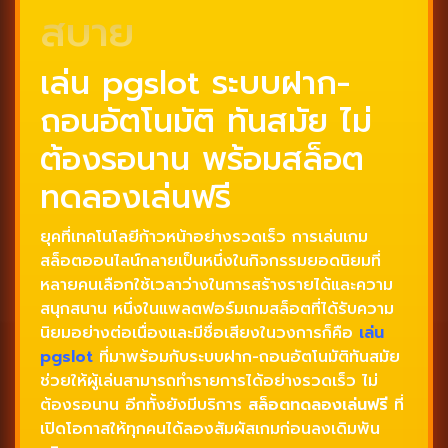
สบาย
เล่น pgslot ระบบฝาก-
ถอนอัตโนมัติ ทันสมัย ไม่
ต้องรอนาน พร้อมสล็อต
ทดลองเล่นฟรี
ยุคที่เทคโนโลยีก้าวหน้าอย่างรวดเร็ว การเล่นเกม
สล็อตออนไลน์กลายเป็นหนึ่งในกิจกรรมยอดนิยมที่
หลายคนเลือกใช้เวลาว่างในการสร้างรายได้และความ
สนุกสนาน หนึ่งในแพลตฟอร์มเกมสล็อตที่ได้รับความ
นิยมอย่างต่อเนื่องและมีชื่อเสียงในวงการก็คือ
เล่น
pgslot
ที่มาพร้อมกับระบบฝาก-ถอนอัตโนมัติทันสมัย
ช่วยให้ผู้เล่นสามารถทำรายการได้อย่างรวดเร็ว ไม่
ต้องรอนาน อีกทั้งยังมีบริการ
สล็อตทดลองเล่นฟรี
ที่
เปิดโอกาสให้ทุกคนได้ลองสัมผัสเกมก่อนลงเดิมพัน