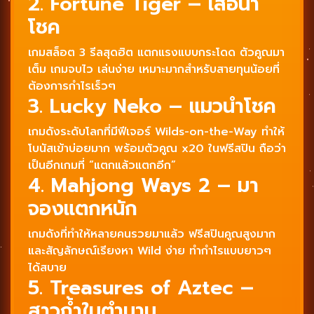
2. Fortune Tiger – เสือนำ
โชค
เกมสล็อต 3 รีลสุดฮิต แตกแรงแบบกระโดด ตัวคูณมา
เต็ม เกมจบไว เล่นง่าย เหมาะมากสำหรับสายทุนน้อยที่
ต้องการกำไรเร็วๆ
3. Lucky Neko – แมวนำโชค
เกมดังระดับโลกที่มีฟีเจอร์ Wilds-on-the-Way ทำให้
โบนัสเข้าบ่อยมาก พร้อมตัวคูณ x20 ในฟรีสปิน ถือว่า
เป็นอีกเกมที่ “แตกแล้วแตกอีก”
4. Mahjong Ways 2 – มา
จองแตกหนัก
เกมดังที่ทำให้หลายคนรวยมาแล้ว ฟรีสปินคูณสูงมาก
และสัญลักษณ์เรียงหา Wild ง่าย ทำกำไรแบบยาวๆ
ได้สบาย
5. Treasures of Aztec –
สาวถ้ำในตำนาน