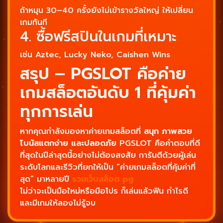
ถ้าหมุน 30–40 ครั้งยังไม่เข้ารางวัลใหญ่ ให้เปลี่ยน
เกมทันที
4. ซื้อฟรีสปินในเกมที่เหมาะ
เช่น Aztec, Lucky Neko, Caishen Wins
สรุป – PGSLOT คือค่าย
เกมสล็อตอันดับ 1 ที่คุ้มค่า
ทุกการเล่น
หากคุณกำลังมองหาค่ายเกมสล็อตที่
สนุก ภาพสวย
โบนัสแตกง่าย และปลอดภัย
PGSLOT คือคำตอบที่ดี
ที่สุดในปีล่าสุดนี้อย่างไม่ต้องสงสัย การันตีด้วยผู้เล่น
ระดับโลกและรีวิวที่ยกให้เป็น “ค่ายเกมสล็อตที่คุ้มค่าที่
สุด” มาหลายปี
รวมเว็บสล็อต pg
ไม่ว่าจะเป็นมือใหม่หรือมือโปร ก็เล่นแล้วฟิน กำไรดี
และมีเกมให้ลองไม่รู้จบ