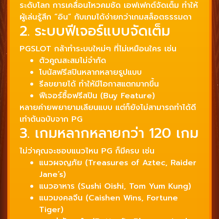
ระดับโลก การเคลื่อนไหวคมชัด เอฟเฟกต์จัดเต็ม ทำให้
ผู้เล่นรู้สึก “อิน” กับเกมได้ง่ายกว่าเกมสล็อตธรรมดา
2. ระบบฟีเจอร์แบบจัดเต็ม
PGSLOT กล้าทำระบบใหม่ๆ ที่ไม่เหมือนใคร เช่น
ตัวคูณสะสมไม่จำกัด
โบนัสฟรีสปินหลากหลายรูปแบบ
รีลขยายได้ ทำให้มีโอกาสแตกมากขึ้น
ฟีเจอร์ซื้อฟรีสปิน (Buy Feature)
หลายค่ายพยายามเลียนแบบ แต่ก็ยังไม่สามารถทำได้ดี
เท่าต้นฉบับจาก PG
3. เกมหลากหลายกว่า 120 เกม
ไม่ว่าคุณจะชอบแนวไหน PG ก็มีครบ เช่น
แนวผจญภัย (Treasures of Aztec, Raider
Jane’s)
แนวอาหาร (Sushi Oishi, Tom Yum Kung)
แนวมงคลจีน (Caishen Wins, Fortune
Tiger)