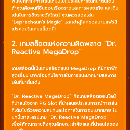
พิเศษที่ทำให้การเล่นเกมนี้เป็นประสบการณ์ที่น่าตื่นเต้น
ถ้าคุณคือคนที่ชื่นชอบเรื่องราวและการผจญภัย และตื่น
เต้นในการชิงรางวัลใหญ่ คุณควรลองเล่น
“Leprechaun’s Magic” และเข้าสู่โลกของนายแฟร์ลี
เปรคอนในเกมสล็อตนี้!
2. เกมสล็อตแห่งความผิดพลาด “Dr.
Reactive MegaDrop”
เกมสล็อตนี้เป็นเกมสล็อตแบบ MegaDrop ที่มีกราฟิก
สุดเยี่ยม มาพร้อมกับโอกาสในการชนะมากมายและการ
เล่นที่น่าตื่นเต้น
“Dr. Reactive MegaDrop” คือเกมสล็อตออนไลน์
ที่น่าสนใจจาก PG Slot ที่นำเสนอประสบการณ์การเล่น
ที่เต็มไปด้วยความสนุกและโอกาสในการชนะมากมาย ใน
บทนี้เราจะสรุปเกม “Dr. Reactive MegaDrop”
เพื่อให้คุณทราบถึงคุณลักษณะสำคัญและที่น่าสนใจของ