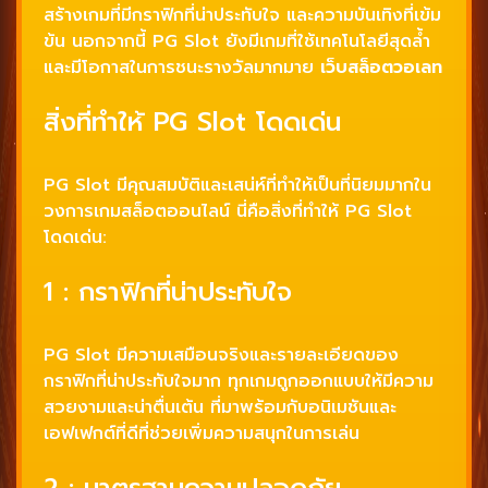
สร้างเกมที่มีกราฟิกที่น่าประทับใจ และความบันเทิงที่เข้ม
ข้น นอกจากนี้ PG Slot ยังมีเกมที่ใช้เทคโนโลยีสุดล้ำ
และมีโอกาสในการชนะรางวัลมากมาย
เว็บสล็อตวอเลท
สิ่งที่ทำให้ PG Slot โดดเด่น
PG Slot มีคุณสมบัติและเสน่ห์ที่ทำให้เป็นที่นิยมมากใน
วงการเกมสล็อตออนไลน์ นี่คือสิ่งที่ทำให้ PG Slot
โดดเด่น:
1 : กราฟิกที่น่าประทับใจ
PG Slot มีความเสมือนจริงและรายละเอียดของ
กราฟิกที่น่าประทับใจมาก ทุกเกมถูกออกแบบให้มีความ
สวยงามและน่าตื่นเต้น ที่มาพร้อมกับอนิเมชันและ
เอฟเฟกต์ที่ดีที่ช่วยเพิ่มความสนุกในการเล่น
2 : มาตรฐานความปลอดภัย