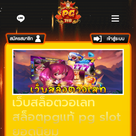
https://www.pgheng99.ai/
เว็บสล็อตวอเลท
สล็อตpgแท้ pg slot
ยอดนิยม