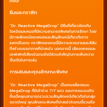
เกมนี้!
ธีมและกราฟิก
“Dr. Reactive MegaDrop” มีธีมที่เกี่ยวข้องกับ
โรคจิตและหมอที่มีความสามารถพิเศษในการรักษา โดย
มีภาพลักษณ์ของหมอและสัญลักษณ์เกี่ยวกับการ
แพทย์ในเกม กราฟิกของเกมนี้มีความสวยงามและสีสัน
ที่สร้างบรรยากาศที่น่าสนใจ นอกจากนี้ เสียงเพลงและ
เอฟเฟกต์เสียงในเกมยังมีส่วนสำคัญในการเพิ่มความ
ตื่นเต้นในการเล่น
การเล่นและคุณลักษณะพิเศษ
“Dr. Reactive MegaDrop” เป็นเกมสล็อตแบบ
MegaDrop ที่มีเค้าร่าง 7×7 แถว และการชนะจะเกิด
ขึ้นเมื่อคุณสามารถรวบรวมสัญลักษณ์เดียวกันในกลุ่ม
ขนาดใหญ่ คุณลักษณะพิเศษที่น่าสนใจในเกมนี้รวมถึง