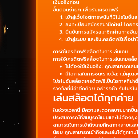
เงินจริงก่อน
ขั้นตอนง่ายๆ เพื่อรับเครดิตฟรี
เข้าสู่เว็บไซต์การพนันที่มีโปรโมชั่
ลงทะเบียนสมัครสมาชิกใหม่ โดยกรอ
ยืนยันการสมัครสมาชิกผ่านทางอี
เข้าสู่ระบบ และรับเครดิตฟรีเพื่อนำ
การใช้เครดิตฟรีสล็อตในการเล่นเกม
การใช้เครดิตฟรีสล็อตในการเล่นเกมสล็อต
ไม่ต้องใช้เงินจริง: คุณสามารถเล่
มีโอกาสในการชนะรางวัล: แม้คุณจะใ
โปรโมชั่นสล็อตเครดิตฟรีเป็นโอกาสที่น่า
รางวัลที่มีค่าอีกด้วย อย่ารอช้า รับโป
เล่นสล็อตได้ทุกค่าย
ในช่วงเวลานี้ มีความสะดวกสบายมากขึ้นสำห
ประสบการณ์ที่สมบูรณ์แบบและไม่ต้องยุ่งย
สามารถในการเข้าถึงเกมที่หลากหลายและน่
น้อย คุณสามารถเข้าถึงและเล่นได้ทุกเก