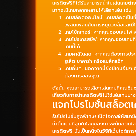
เครดิตฟรีที่ได้รับสามารถนำไปเล่นเกมต่า
มากจะมีเกมหลากหลายให้เลือกเล่น เช่น:
เกมสล็อตออนไลน์: เกมสล็อตเป็นที่
เพลิดเพลินกับการหมุนวงล้อและมีโอก
เกมโป๊กเกอร์: หากคุณชอบเล่นไพ่ 
เกมโปรเกรสซีฟ: หากคุณชอบเกมที่ต
เกมนี้ได้
เกมคาสิโนสด: หากคุณต้องการประสบ
รูเล็ต บาคาร่า หรือแบล็กแจ็ค
เกมอื่นๆ: นอกจากนี้ยังมีเกมอื่นๆ
ต้องการของคุณ
ดังนั้น คุณสามารถเลือกเล่นเกมที่คุณชื
เกี่ยวกับการนำเครดิตฟรีไปใช้เล่นเกมบาง
แจกโปรโมชั่นสล็อตเค
รับโปรโมชั่นสุดพิเศษ! เปิดโอกาสให้สมาช
น่าตื่นเต้นที่สุดในโลกของการพนันออนไลน
เครดิตฟรี นั้นเป็นหนึ่งในวิธีที่เว็บไซ