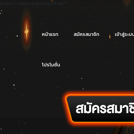
https://www.pgheng99.ai/
หน้าแรก
สมัครสมาชิก
เข้าสู่ระบ
โปรโมชั่น