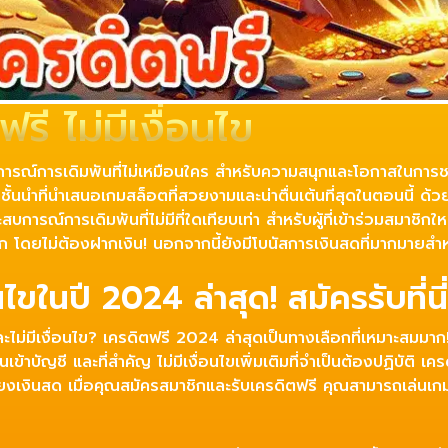
รี ไม่มีเงื่อนไข
ณ์การเดิมพันที่ไม่เหมือนใคร สำหรับความสนุกและโอกาสในการชนะโด
ั้นนำที่นำเสนอเกมสล็อตที่สวยงามและน่าตื่นเต้นที่สุดในตอนนี้ ด้ว
สบการณ์การเดิมพันที่ไม่มีที่ใดเทียบเท่า สำหรับผู้ที่เข้าร่วมสมาชิกใ
ิก โดยไม่ต้องฝากเงิน! นอกจากนี้ยังมีโบนัสการเงินสดที่มากมายสำหร
อนไขในปี 2024 ล่าสุด! สมัครรับที่นี
และไม่มีเงื่อนไข? เครดิตฟรี 2024 ล่าสุดเป็นทางเลือกที่เหมาะสมมาก! เ
าบัญชี และที่สำคัญ ไม่มีเงื่อนไขเพิ่มเติมที่จำเป็นต้องปฏิบัติ เครดิต
สี่ยงเงินสด เมื่อคุณสมัครสมาชิกและรับเครดิตฟรี คุณสามารถเล่นเก