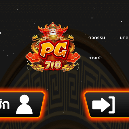
บ
กิจกรรม
บทค
ทางเข้า