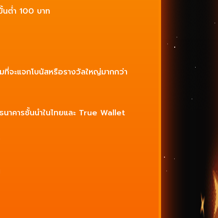
ขั้นต่ำ 100 บาท
้มที่จะแจกโบนัสหรือรางวัลใหญ่มากกว่า
ั้งธนาคารชั้นนำในไทยและ True Wallet
่
น