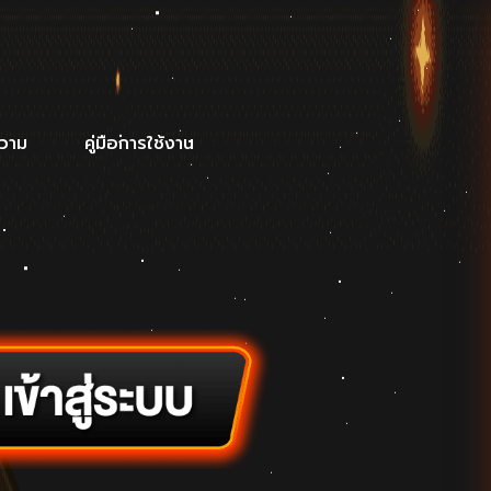
วาม
คู่มือการใช้งาน