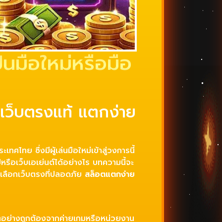
ป็นมือใหม่หรือมือ
อตเว็บตรงแท้ แตกง่าย
ไทย ซึ่งมีผู้เล่นมือใหม่เข้าสู่วงการนี้
ือเว็บเอเย่นต์ได้อย่างไร บทความนี้จะ
รเลือกเว็บตรงที่ปลอดภัย
สล็อตแตกง่าย
ญาตอย่างถูกต้องจากค่ายเกมหรือหน่วยงาน