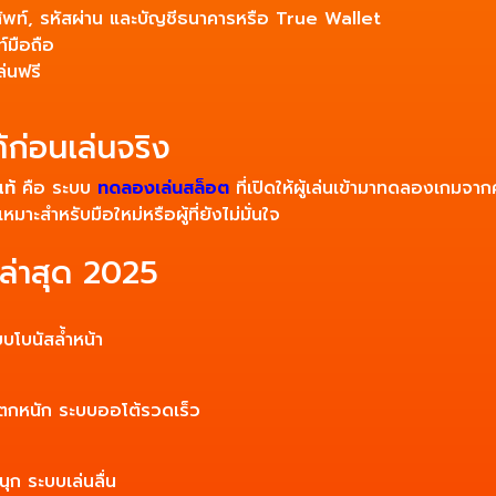
ศัพท์, รหัสผ่าน และบัญชีธนาคารหรือ True Wallet
์มือถือ
ล่นฟรี
ก่อนเล่นจริง
ท้
คือ ระบบ
ทดลองเล่นสล็อต
ที่เปิดให้ผู้เล่นเข้ามาทดลองเกมจาก
าะสำหรับมือใหม่หรือผู้ที่ยังไม่มั่นใจ
้ล่าสุด 2025
บโบนัสล้ำหน้า
แตกหนัก ระบบออโต้รวดเร็ว
ุก ระบบเล่นลื่น