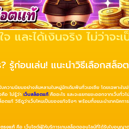
ใจ และได้เงินจริง ไม่ว่าจะเ
ร? รู้ก่อนเล่น! แนะนำวิธีเลือกสล็
บความนิยมอย่างล้นหลามในหมู่นักเดิมพันทั่วเอเชีย โดยเฉพาะในประเทศ
ือ ไม่รู้ว่า
เว็บสล็อตแท้
คืออะไร และจะแยกแยะออกจากเว็บทั่วไปหร
ตแท้ วิธีดูว่าเว็บไหนเป็นของแท้จริงๆ พร้อมทั้งแนะนำเทคนิคกา
บตรงแท้
คือ เว็บไซต์ผู้ให้บริการเกมสล็อตออนไลน์ที่ได้รับใบอนุ