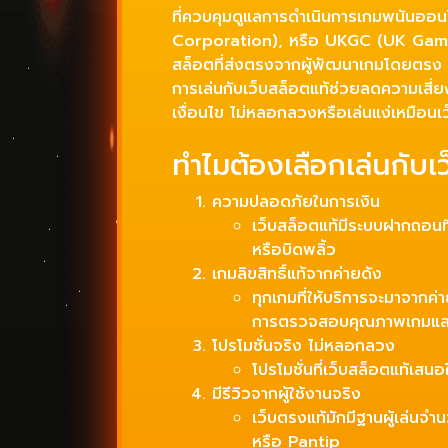
ที่ควบคุมดูแลการดำเนินการเกมพนัน
Corporation), หรือ UKGC (UK Gamblin
สล็อตที่ส่งตรงจากผู้พัฒนาเกมโดยตรง
การเล่นกับเว็บสล็อตแท้ช่วยลดความเสี่ย
เงื่อนไข ไม่หลอกลวงหรือเล่นแง่เหมือนเว
ทำไมต้องเลือกเล่นกับเ
ความปลอดภัยในการเงิน
เว็บสล็อตแท้มีระบบฝากถอนที่
หรือบิดพลิ้ว
เกมลิขสิทธิ์แท้จากค่ายดัง
ทุกเกมที่ให้บริการจะมาจากค
การตรวจสอบคุณภาพเกมและร
โปรโมชั่นจริง ไม่หลอกลวง
โปรโมชั่นที่เว็บสล็อตแท้เสนอ
มีรีวิวจากผู้ใช้งานจริง
เว็บตรงแท้มักมีฐานผู้เล่นจ
หรือ Pantip