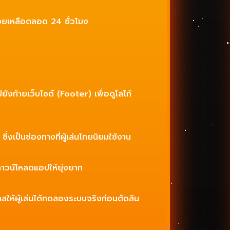
่วยเหลือตลอด 24 ชั่วโมง
ท้ายเว็บไซต์ (Footer) เพื่อดูโลโก้
งเป็นช่องทางที่ผู้เล่นไทยนิยมใช้งาน
ดาวน์โหลดแอปให้ยุ่งยาก
าสให้ผู้เล่นได้ทดลองระบบจริงก่อนตัดสิน