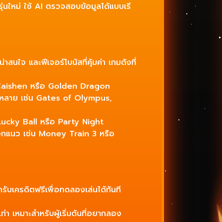
นใหม่ ใช้ AI ตรวจสอบข้อมูลได้แบบเรี
จ และฟีเจอร์โบนัสที่คุ้มค่า เกมดังที่
 Caishen หรือ Golden Dragon
ลากหลาย เช่น Gates of Olympus,
 Lucky Ball หรือ Party Night
หวกแนว เช่น Money Train 3 หรือ
รับเครดิตฟรีเพื่อทดลองเล่นได้ทันที
ท่า เหมาะสำหรับผู้เริ่มต้นที่อยากลอง