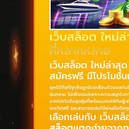
เว็บสล็อต ใหม่ล่
ที่หลากหลาย
เว็บสล็อต ใหม่ล่าส
สมัครฟรี มีโปรโมชั่
ยุคดิจิทัลที่ทุกสิ่งถูกขับเคลื่อนด้วยเทคโ
ล้นหลาม ไม่เพียงแต่เพราะความสนุกในกา
จากโปรโมชั่นสุดคุ้มที่พร้อมมอบให้กับผู้
เครดิตฟรี และสามารถเล่นได้ผ่านมือถือท
เลือกเล่นกับ เว็บสล
สล็อตแตกง่ายจากท