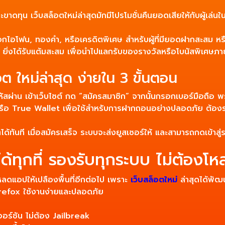
ะขาดทุน เว็บสล็อตใหม่ล่าสุดมักมีโปรโมชั่นคืนยอดเสียให้กับผู้เล่น
ไอโฟน, ทองคำ, หรือเครดิตพิเศษ สำหรับผู้ที่มียอดฝากสะสม หรื
 ยิ่งได้รับแต้มสะสม เพื่อนำไปแลกรับของรางวัลหรือโบนัสพิเศษภา
อต ใหม่ล่าสุด ง่ายใน 3 ขั้นตอน
รหัสผ่าน เข้าเว็บไซต์ กด “สมัครสมาชิก” จากนั้นกรอกเบอร์มือถือ 
ือ True Wallet เพื่อใช้สำหรับการฝากถอนอย่างปลอดภัย ต้องระบุบัญ
อตได้ทันที เมื่อสมัครเสร็จ ระบบจะส่งยูสเซอร์ให้ และสามารถกดเข้าสู่
ได้ทุกที่ รองรับทุกระบบ ไม่ต้อง
ลดแอปให้เปลืองพื้นที่อีกต่อไป เพราะ
เว็บสล็อตใหม่
ล่าสุดได้พัฒน
irefox ใช้งานง่ายและปลอดภัย
อร์ชัน ไม่ต้อง Jailbreak