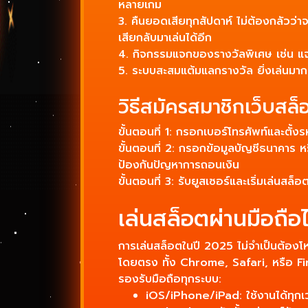
หลายเกม
3. คืนยอดเสียทุกสัปดาห์ ไม่ต้องกลัวว่าจ
เสียกลับมาเล่นได้อีก
4. กิจกรรมแจกของรางวัลพิเศษ เช่น แจก
5. ระบบสะสมแต้มแลกรางวัล ยิ่งเล่นมาก
วิธีสมัครสมาชิกเว็บสล็
ขั้นตอนที่ 1: กรอกเบอร์โทรศัพท์และตั้ง
ขั้นตอนที่ 2: กรอกข้อมูลบัญชีธนาคาร หร
ป้องกันปัญหาการถอนเงิน
ขั้นตอนที่ 3: รับยูสเซอร์และเริ่มเล่นสล็
เล่นสล็อตผ่านมือถือ
การเล่นสล็อตในปี 2025 ไม่จำเป็นต้องโห
โดยตรง ทั้ง Chrome, Safari, หรือ F
รองรับมือถือทุกระบบ:
iOS/iPhone/iPad: ใช้งานได้ทุกเว