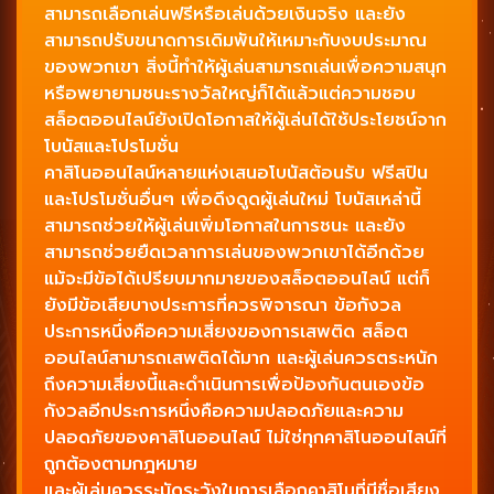
สามารถเลือกเล่นฟรีหรือเล่นด้วยเงินจริง และยัง
สามารถปรับขนาดการเดิมพันให้เหมาะกับงบประมาณ
ของพวกเขา สิ่งนี้ทำให้ผู้เล่นสามารถเล่นเพื่อความสนุก
หรือพยายามชนะรางวัลใหญ่ก็ได้แล้วแต่ความชอบ
สล็อตออนไลน์ยังเปิดโอกาสให้ผู้เล่นได้ใช้ประโยชน์จาก
โบนัสและโปรโมชั่น
คาสิโนออนไลน์หลายแห่งเสนอโบนัสต้อนรับ ฟรีสปิน
และโปรโมชั่นอื่นๆ เพื่อดึงดูดผู้เล่นใหม่ โบนัสเหล่านี้
สามารถช่วยให้ผู้เล่นเพิ่มโอกาสในการชนะ และยัง
สามารถช่วยยืดเวลาการเล่นของพวกเขาได้อีกด้วย
แม้จะมีข้อได้เปรียบมากมายของสล็อตออนไลน์ แต่ก็
ยังมีข้อเสียบางประการที่ควรพิจารณา ข้อกังวล
ประการหนึ่งคือความเสี่ยงของการเสพติด สล็อต
ออนไลน์สามารถเสพติดได้มาก และผู้เล่นควรตระหนัก
ถึงความเสี่ยงนี้และดำเนินการเพื่อป้องกันตนเองข้อ
กังวลอีกประการหนึ่งคือความปลอดภัยและความ
ปลอดภัยของคาสิโนออนไลน์ ไม่ใช่ทุกคาสิโนออนไลน์ที่
ถูกต้องตามกฎหมาย
และผู้เล่นควรระมัดระวังในการเลือกคาสิโนที่มีชื่อเสียง