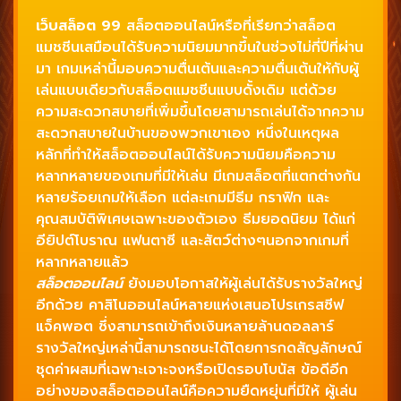
เว็บสล็อต 99
สล็อตออนไลน์หรือที่เรียกว่าสล็อต
แมชชีนเสมือนได้รับความนิยมมากขึ้นในช่วงไม่กี่ปีที่ผ่าน
มา เกมเหล่านี้มอบความตื่นเต้นและความตื่นเต้นให้กับผู้
เล่นแบบเดียวกับสล็อตแมชชีนแบบดั้งเดิม แต่ด้วย
ความสะดวกสบายที่เพิ่มขึ้นโดยสามารถเล่นได้จากความ
สะดวกสบายในบ้านของพวกเขาเอง หนึ่งในเหตุผล
หลักที่ทำให้สล็อตออนไลน์ได้รับความนิยมคือความ
หลากหลายของเกมที่มีให้เล่น มีเกมสล็อตที่แตกต่างกัน
หลายร้อยเกมให้เลือก แต่ละเกมมีธีม กราฟิก และ
คุณสมบัติพิเศษเฉพาะของตัวเอง ธีมยอดนิยม ได้แก่
อียิปต์โบราณ แฟนตาซี และสัตว์ต่างๆนอกจากเกมที่
หลากหลายแล้ว
สล็อตออนไลน์
ยังมอบโอกาสให้ผู้เล่นได้รับรางวัลใหญ่
อีกด้วย คาสิโนออนไลน์หลายแห่งเสนอโปรเกรสซีฟ
แจ็คพอต ซึ่งสามารถเข้าถึงเงินหลายล้านดอลลาร์
รางวัลใหญ่เหล่านี้สามารถชนะได้โดยการกดสัญลักษณ์
ชุดค่าผสมที่เฉพาะเจาะจงหรือเปิดรอบโบนัส ข้อดีอีก
อย่างของสล็อตออนไลน์คือความยืดหยุ่นที่มีให้ ผู้เล่น