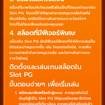
สล็อตที่มาพร้อมกับโหมดฟรีสปินเป็นที่นิยมอย่างมากใน
Slot PG. โหมดนี้ทำให้คุณสามารถหมุนวงล้อโดยไม่
ต้องใช้เงิน แต่ยังมีโอกาสในการชนะรางวัลจริงๆ
โดยที่ไม่ต้องเสี่ยงเงินของคุณเลย
4.
สล็อตที่มีฟีเจอร์พิเศษ
สล็อตใน Slot PG มักมีฟีเจอร์พิเศษที่ทำให้การเล่นเป็น
มิตรและน่าสนุกมากขึ้น เช่น โหมดเกมโบนัส, การเพิ่ม
ความน่าสนใจในการหมุนวงล้อ และโอกาสในการชนะ
รางวัลใหญ่
ติดตั้งและเล่นเกมสล็อตใน
Slot PG
ขั้นตอนง่ายๆ เพื่อเริ่มเล่น
สมัครสมาชิกหรือเข้าสู่ระบบ
: หากคุณยังไม่มี
บัญชีผู้ใช้ใน Slot PG ให้คุณสมัครสมาชิกโดย
กรอกข้อมูลที่เกี่ยวข้อง หากคุณมีบัญชีอยู่แล้ว