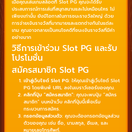
เมื่อคุณเล่นเกมสล็อตที่ Slot PG คุณจะได้รับ
ประสบการณ์การเล่นที่สนุกสนานและไม่เหมือนใคร ไม่
เพียงเท่านั้น ยังมีโอกาสในการชนะรางวัลใหญ่ ด้วย
การจ่ายเงินรางวัลที่มากมายและแตกต่างกันในแต่ละ
เกม คุณอาจกลายเป็นคนโชคดีที่ชนะเงินรางวัลที่มีค่า
อย่างมาก
วิธีการเข้าร่วม Slot PG และรับ
โปรโมชั่น
สมัครสมาชิก Slot PG
เข้าสู่เว็บไซต์ Slot PG
: ให้คุณเข้าสู่เว็บไซต์ Slot
PG โดยพิมพ์ URL ลงในเบราว์เซอร์ของคุณ.
คลิกที่ปุ่ม “สมัครสมาชิก”
: คุณจะพบปุ่ม “สมัคร
สมาชิก” บนหน้าเว็บ คลิกที่ปุ่มนี้เพื่อเริ่ม
กระบวนการสมัคร.
กรอกข้อมูลส่วนตัว
: คุณจะต้องกรอกข้อมูลส่วน
ตัวของคุณ เช่น ชื่อ, นามสกุล, อีเมล, และ
หมายเลขโทรศัพท์.