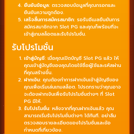
ยืนยันข้อมูล
: ตรวจสอบข้อมูลที่คุณกรอกและ
ยืนยันความถูกต้อง.
เสร็จสิ้นการสมัครสมาชิก
: รอรับอีเมลยืนยันการ
สมัครสมาชิกจาก Slot PG และคุณก็พร้อมที่จะ
เข้าสู่เกมสล็อตและรับโปรโมชั่น.
รับโปรโมชั่น
เข้าสู่บัญชี
: เมื่อคุณเปิดบัญชี Slot PG แล้ว ให้
คุณเข้าสู่บัญชีของคุณโดยใช้ชื่อผู้ใช้และรหัสผ่าน
ที่คุณสร้างขึ้น.
ฝากเงิน
: คุณต้องทำการฝากเงินเข้าสู่บัญชีของ
คุณเพื่อเริ่มเล่นเกมสล็อต. โปรดทราบว่าคุณอาจ
จะต้องฝากเงินเพื่อรับโปรโมชั่นต่างๆ ที่ Slot
PG มีให้.
รับโปรโมชั่น
: หลังจากที่คุณฝากเงินแล้ว คุณ
สามารถเริ่มรับโปรโมชั่นต่างๆ ได้ทันที. อย่าลืม
ตรวจสอบรายละเอียดของโปรโมชั่นและข้อ
กำหนดที่เกี่ยวข้อง.