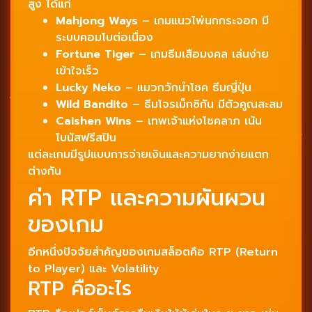
สูง ได้แก่
Mahjong Ways
– เกมแนวไพ่นกกระจอก มี
ระบบคอมโบต่อเนื่อง
Fortune Tiger
– เกมธีมเสือมงคล เล่นง่าย
เข้าใจเร็ว
Lucky Neko
– แมวกวักนำโชค ธีมญี่ปุ่น
Wild Bandito
– ธีมโจรเม็กซิกัน มีตัวคูณสะสม
Caishen Wins
– เทพเจ้าแห่งโชคลาภ เน้น
โบนัสฟรีสปิน
แต่ละเกมมีรูปแบบการจ่ายเงินและความยากง่ายแตก
ต่างกัน
ค่า RTP และความผันผวน
ของเกม
อีกหนึ่งปัจจัยสำคัญของเกมสล็อตคือ RTP (Return
to Player) และ Volatility
RTP คืออะไร