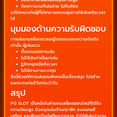
ต้องการเกมที่เล่นง่าย ไม่ซับซ้อน
แต่ไม่เหมาะกับผู้ที่ไม่สามารถควบคุมการใช้เงินหรือเวลา
ได้
มุมมองด้านความรับผิดชอบ
การเล่นเกมสล็อตควรอยู่ในกรอบของความบันเทิง
เท่านั้น ผู้เล่นควร
ตั้งขอบเขตการเล่น
ไม่ใช้เงินจำเป็นมาเล่น
รู้จักหยุดเมื่อถึงเวลา
ไม่ไล่ตามการขาดทุน
สิ่งนี้ช่วยให้การเล่นเกมยังคงเป็นเรื่องสนุก ไม่สร้าง
ผลกระทบต่อชีวิตประจำวัน
สรุป
PG SLOT เป็นหนึ่งในค่ายเกมสล็อตออนไลน์ที่ได้รับ
ความนิยมสูง ด้วยจุดเด่นด้านกราฟิก ระบบเกมที่
เสถียร และฟีเจอร์โบนัสที่หลากหลาย ทำให้ผู้เล่นจำนวน