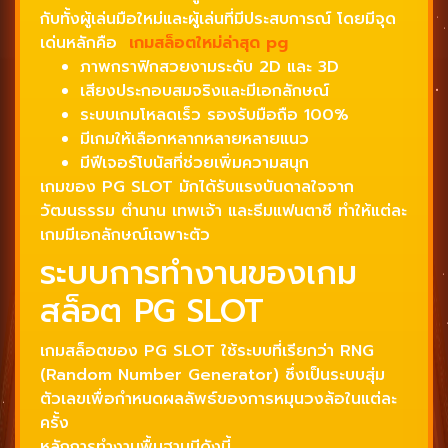
กับทั้งผู้เล่นมือใหม่และผู้เล่นที่มีประสบการณ์ โดยมีจุด
เด่นหลักคือ
เกมสล็อตใหม่ล่าสุด pg
ภาพกราฟิกสวยงามระดับ 2D และ 3D
เสียงประกอบสมจริงและมีเอกลักษณ์
ระบบเกมโหลดเร็ว รองรับมือถือ 100%
มีเกมให้เลือกหลากหลายหลายแนว
มีฟีเจอร์โบนัสที่ช่วยเพิ่มความสนุก
เกมของ PG SLOT มักได้รับแรงบันดาลใจจาก
วัฒนธรรม ตำนาน เทพเจ้า และธีมแฟนตาซี ทำให้แต่ละ
เกมมีเอกลักษณ์เฉพาะตัว
ระบบการทำงานของเกม
สล็อต PG SLOT
เกมสล็อตของ PG SLOT ใช้ระบบที่เรียกว่า RNG
(Random Number Generator) ซึ่งเป็นระบบสุ่ม
ตัวเลขเพื่อกำหนดผลลัพธ์ของการหมุนวงล้อในแต่ละ
ครั้ง
หลักการทำงานพื้นฐานมีดังนี้