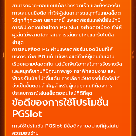
สามารถฝาก-ถอนเงินได้อย่างรวดเร็ว และยังรองรับ
การเล่นบนมือถือ ทำให้ผู้เล่นสามารถสนุกกับเกมสล็อต
ได้ทุกที่ทุกเวลา นอกจากนี้ แพลตฟอร์มเหล่านี้ยังมักมี
การอัปเดตเกมใหม่จาก PG Slot อย่างต่อเนื่อง ทำให้
ผู้เล่นไม่พลาดโอกาสในการเล่นเกมใหม่และรับโบนัส
ล่าสุด
การเล่นสล็อต PG ผ่านแพลตฟอร์มยอดนิยมที่ให้
บริการ
ค่าย PG แท้
ไม่เพียงแต่ทำให้ผู้เล่นมั่นใจใน
เรื่องความปลอดภัย แต่ยังเพิ่มโอกาสในการรับรางวัล
และสนุกกับเกมที่มีคุณภาพสูง กราฟิกสวยงาม และ
ฟีเจอร์โบนัสที่น่าตื่นเต้น การเลือกเว็บตรงที่เชื่อถือได้
จึงเป็นขั้นตอนสำคัญสำหรับผู้เล่นทุกคนที่ต้องการ
ประสบการณ์เล่นสล็อตออนไลน์ที่ดีที่สุด
ข้อดีของการใช้โปรโมชั่น
PGSlot
การใช้โปรโมชั่น PGSlot มีข้อดีหลายอย่างที่ผู้เล่นไม่
ควรมองข้าม