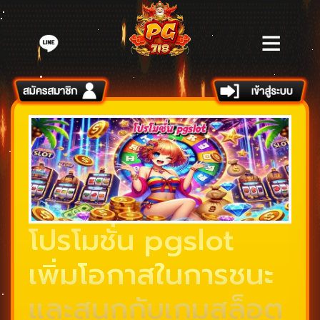
https://www.pgheng99.ai/
โปรโมชั่น pgslot
เพิ่มโอกาสในการชนะ
และสนุกกับเกมสล็อต