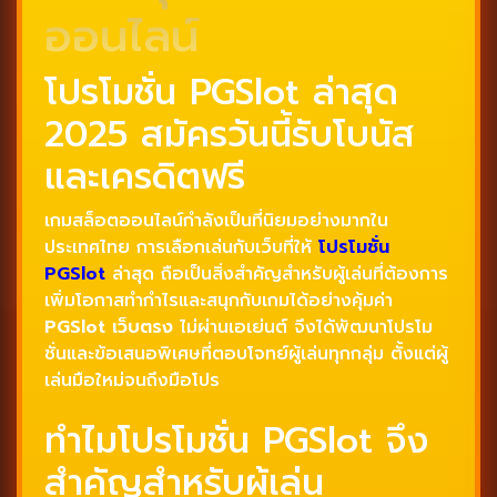
ออนไลน์
โปรโมชั่น PGSlot ล่าสุด
2025 สมัครวันนี้รับโบนัส
และเครดิตฟรี
เกมสล็อตออนไลน์กำลังเป็นที่นิยมอย่างมากใน
ประเทศไทย การเลือกเล่นกับเว็บที่ให้
โปรโมชั่น
PGSlot
ล่าสุด ถือเป็นสิ่งสำคัญสำหรับผู้เล่นที่ต้องการ
เพิ่มโอกาสทำกำไรและสนุกกับเกมได้อย่างคุ้มค่า
PGSlot เว็บตรง
ไม่ผ่านเอเย่นต์ จึงได้พัฒนาโปรโม
ชั่นและข้อเสนอพิเศษที่ตอบโจทย์ผู้เล่นทุกกลุ่ม ตั้งแต่ผู้
เล่นมือใหม่จนถึงมือโปร
ทำไมโปรโมชั่น PGSlot จึง
สำคัญสำหรับผู้เล่น