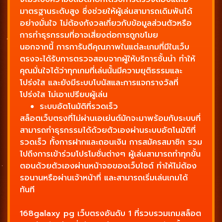
มาตรฐานระดับสูง ซึ่งช่วยให้ผู้เล่นสามารถเดิมพันได้
อย่างมั่นใจ ไม่ต้องกังวลเกี่ยวกับข้อมูลส่วนตัวหรือ
การทำธุรกรรมที่อาจเสี่ยงต่อการถูกขโมย
นอกจากนี้ การการันตีคุณภาพในแต่ละเกมที่มีในเว็บ
ตรงจะได้รับการตรวจสอบจากผู้ให้บริการชั้นนำ ทำให้
คุณมั่นใจได้ว่าทุกเกมที่เล่นนั้นมีความยุติธรรมและ
โปร่งใส และยังมีระบบโบนัสและการแจกรางวัลที่
โปร่งใส ไม่เอาเปรียบผู้เล่น
ระบบอัตโนมัติที่รวดเร็ว
สล็อตเว็บตรงที่ไม่ผ่านเอเย่นต์มักจะมาพร้อมกับระบบที่
สามารถทำธุรกรรมได้ด้วยตัวเองผ่านระบบอัตโนมัติที่
รวดเร็ว ทั้งการฝากและถอนเงิน การสมัครสมาชิก รวม
ไปถึงการเข้าร่วมโปรโมชั่นต่างๆ ผู้เล่นสามารถทำทุกขั้น
ตอนด้วยตัวเองผ่านหน้าจอของเว็บไซต์ ทำให้ไม่ต้อง
รอนานหรือผ่านเจ้าหน้าที่ และสามารถเริ่มเล่นเกมได้
ทันที
168galaxy pg เว็บตรงอันดับ 1 ที่รวบรวมเกมสล็อต