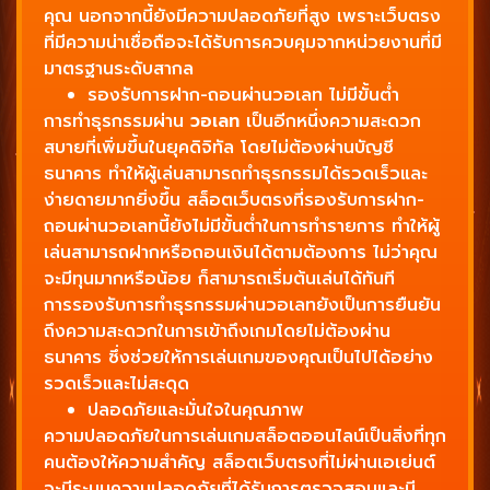
คุณ นอกจากนี้ยังมีความปลอดภัยที่สูง เพราะเว็บตรง
ที่มีความน่าเชื่อถือจะได้รับการควบคุมจากหน่วยงานที่มี
มาตรฐานระดับสากล
รองรับการฝาก-ถอนผ่านวอเลท ไม่มีขั้นต่ำ
การทำธุรกรรมผ่าน
วอเลท
เป็นอีกหนึ่งความสะดวก
สบายที่เพิ่มขึ้นในยุคดิจิทัล โดยไม่ต้องผ่านบัญชี
ธนาคาร ทำให้ผู้เล่นสามารถทำธุรกรรมได้รวดเร็วและ
ง่ายดายมากยิ่งขึ้น สล็อตเว็บตรงที่รองรับการฝาก-
ถอนผ่านวอเลทนี้ยังไม่มีขั้นต่ำในการทำรายการ ทำให้ผู้
เล่นสามารถฝากหรือถอนเงินได้ตามต้องการ ไม่ว่าคุณ
จะมีทุนมากหรือน้อย ก็สามารถเริ่มต้นเล่นได้ทันที
การรองรับการทำธุรกรรมผ่านวอเลทยังเป็นการยืนยัน
ถึงความสะดวกในการเข้าถึงเกมโดยไม่ต้องผ่าน
ธนาคาร ซึ่งช่วยให้การเล่นเกมของคุณเป็นไปได้อย่าง
รวดเร็วและไม่สะดุด
ปลอดภัยและมั่นใจในคุณภาพ
ความปลอดภัยในการเล่นเกมสล็อตออนไลน์เป็นสิ่งที่ทุก
คนต้องให้ความสำคัญ สล็อตเว็บตรงที่ไม่ผ่านเอเย่นต์
จะมีระบบความปลอดภัยที่ได้รับการตรวจสอบและมี