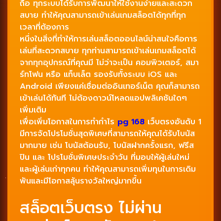
ถือ ทุกระบบได้รับการพัฒนาให้ใช้งานง่ายและสะดวก
สบาย ทำให้คุณสามารถเข้าเล่นเกมสล็อตได้ทุกที่ทุก
เวลาที่ต้องการ
หนึ่งในสิ่งที่ทำให้การเล่นสล็อตออนไลน์น่าสนใจคือการ
เล่นที่สะดวกสบาย ทุกท่านสามารถเข้าเล่นเกมสล็อตได้
จากทุกอุปกรณ์ที่คุณมี ไม่ว่าจะเป็น คอมพิวเตอร์, สมา
ร์ทโฟน หรือ แท็บเล็ต รองรับทั้งระบบ iOS และ
Android เพียงแค่เชื่อมต่ออินเทอร์เน็ต คุณก็สามารถ
เข้าเล่นได้ทันที ไม่ต้องดาวน์โหลดแอปพลิเคชันใดๆ
เพิ่มเติม
เพื่อเพิ่มโอกาสในการทำกำไร
pg 168
เว็บตรงอันดับ 1
มีการจัดโปรโมชั่นสุดพิเศษที่สามารถให้คุณได้รับโบนัส
มากมาย เช่น โบนัสต้อนรับ, โบนัสฝากครั้งแรก, ฟรีส
ปิน และ โปรโมชั่นพิเศษประจำวัน ที่มอบให้ผู้เล่นใหม่
และผู้เล่นเก่าทุกคน ทำให้คุณสามารถเพิ่มทุนในการเดิม
พันและมีโอกาสลุ้นรางวัลใหญ่มากขึ้น
สล็อตเว็บตรง ไม่ผ่าน