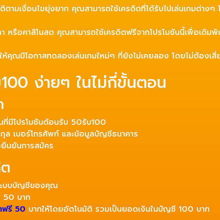
บัติตามเงื่อนไขยุ่งยาก คุณสามารถใช้เครดิตที่ได้รับไปเล่นเกมต่าง
ลา หรือคาสิโนสด คุณสามารถใช้เครดิตฟรีจากโปรโมชันนี้เพื่อเดิมพั
ช่วยให้คุณมีโอกาสทดลองเล่นเกมใหม่ๆ ที่ยังไม่เคยลอง โดยไม่ต้องเสี
บ100 ง่ายๆ ในไม่กี่ขั้นตอน
ก
พันที่มีโปรโมชันต้อนรับ 50รับ100
สกุล เบอร์โทรศัพท์ และข้อมูลบัญชีธนาคาร
อยืนยันการสมัคร
ิต
่ระบบบัญชีของคุณ
ิน 50 บาท
ตฟรี 50
บาทให้โดยอัตโนมัติ รวมเป็นยอดเงินในบัญชี 100 บาท