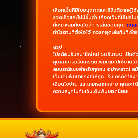
เลือกเว็บที่มีใบอนุญาตและรีวิวดีจากผู้
รวดเร็วและไม่มีขั้นต่ำ เลือกเว็บที่มี
ที่เหมาะสมกับสไตล์การเล่นของคุณ
ทดลอ
กำไรตามที่ตั้งใจไว้ ควรหยุดเล่นทันทีเพื
สรุป
โปรต้อนรับสมาชิกใหม่ 50รับ100 เป็นตัวเล
คุณสามารถรับเครดิตเพิ่มเติมไปใช้งานได้ท
สมบูรณ์แบบสำหรับทุกคน อย่าพลาด! สมัค
เว็บเดิมพันมาแรงที่ให้คุณ รับเครดิตใช้งาน
เงื่อนไขง่าย และเกมหลากหลาย คุณจะได้สั
ความสนุกไปกับเว็บเดิมพันยอดนิยม!