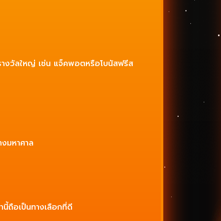
รับรางวัลใหญ่ เช่น แจ็คพอตหรือโบนัสฟรีส
ย่างมหาศาล
นี้ถือเป็นทางเลือกที่ดี