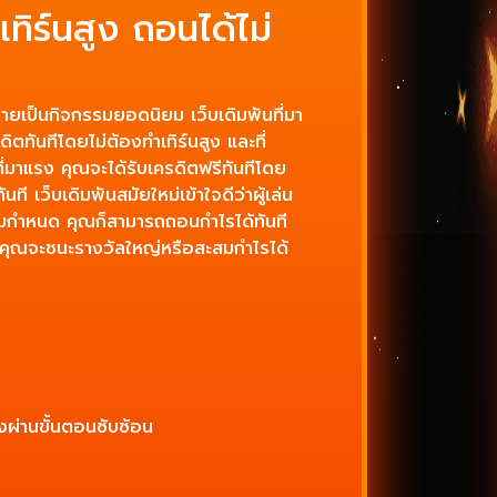
ทิร์นสูง ถอนได้ไม่
กลายเป็นกิจกรรมยอดนิยม เว็บเดิมพันที่มา
ิตทันทีโดยไม่ต้องทำเทิร์นสูง และที่
ที่มาแรง คุณจะได้รับเครดิตฟรีทันทีโดย
ี เว็บเดิมพันสมัยใหม่เข้าใจดีว่าผู้เล่น
ำตามกำหนด คุณก็สามารถถอนกำไรได้ทันที
่ว่าคุณจะชนะรางวัลใหญ่หรือสะสมกำไรได้
องผ่านขั้นตอนซับซ้อน