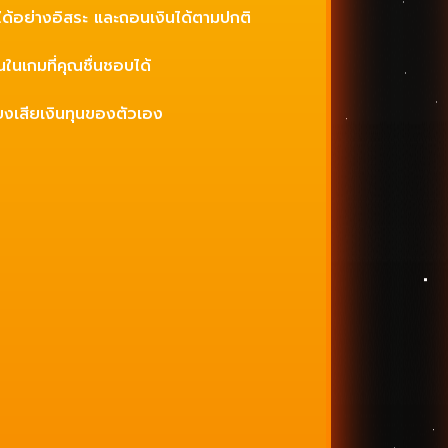
ๆ ได้อย่างอิสระ และถอนเงินได้ตามปกติ
นในเกมที่คุณชื่นชอบได้
่ยงเสียเงินทุนของตัวเอง