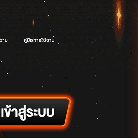
วาม
คู่มือการใช้งาน