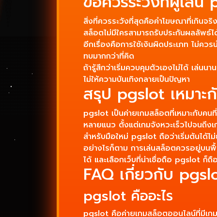
ข้อควรระวังที่ผู้เล่
สิ่งที่ควรระวังที่สุดคือคำโฆษณาที่เกิ
สล็อตไม่มีใครสามารถรับประกันผลลัพธ์ไ
อีกเรื่องคือการใช้เงินผิดประเภท ไม่ควรน
ทบมากกว่าที่คิด
ถ้ารู้สึกว่าเริ่มควบคุมตัวเองไม่ได้ เล่
ไม่ให้ความบันเทิงกลายเป็นปัญหา
สรุป pgslot เหมาะก
pgslot เป็นค่ายเกมสล็อตที่เหมาะกับคนท
หลายแนว ตั้งแต่เกมจังหวะเร็วไปจนถึงเกมท
สำหรับมือใหม่ pgslot ถือว่าเริ่มต้นได้
อย่างไรก็ตาม การเล่นสล็อตควรอยู่บนพื้
ได้ และเลือกเว็บที่น่าเชื่อถือ pgslot ก็ถ
FAQ เกี่ยวกับ pgsl
pgslot คืออะไร
pgslot คือค่ายเกมสล็อตออนไลน์ที่มีเก