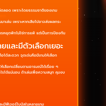
ำไรได้ตลอด เพราะโดยธรรมชาติของเกม
8th
จำวันมาเล่น เพราะหากเสียไปอาจส่งผลกระ
การหยุดพักไม่ใช่การแพ้ แต่เป็นการป้องกัน
ายและมีตัวเลือกเยอะ
อได้สะดวก จุดเด่นคือมีเกมให้เลือก
ให้เลือกเปลี่ยนตามอารมณ์ได้เรื่อย ๆ
รได้แน่นอน ถ้าเล่นเพื่อความสนุก คุมงบ
ละมีฟีเจอร์โบนัสในหลายเกม