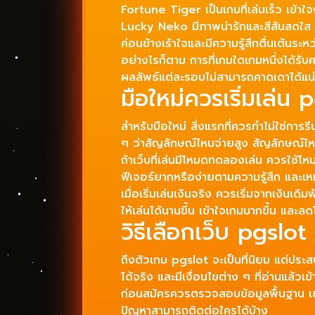
Fortune Tiger เป็นเกมที่เล่นเร็ว เข้าใ
Lucky Neko มีภาพน่ารักและสีสันสดใส
ค่อนข้างเร้าใจและมีความรู้สึกตื่นเต้นระห
อย่างไรก็ตาม การที่เกมใดเกมหนึ่งได้ร
ผลลัพธ์แต่ละรอบไม่สามารถคาดเดาได้แ
มือใหม่ควรเริ่มเล่น 
สำหรับมือใหม่ สิ่งแรกที่ควรทำไม่ใช่กา
ๆ ว่าสัญลักษณ์ไหนจ่ายสูง สัญลักษณ์ไห
ถ้าเว็บที่เล่นมีโหมดทดลองเล่น ควรใช้โหม
ฟีเจอร์ยากหรือง่ายตามความรู้สึก และเห
เมื่อเริ่มเล่นเงินจริง ควรเริ่มจากเงินเด
ให้เล่นได้นานขึ้น เข้าใจเกมมากขึ้น แล
วิธีเลือกเว็บ pgsl
ถึงตัวเกม pgslot จะเป็นที่นิยม แต่ประสบ
ได้จริง และมีเงื่อนไขต่าง ๆ ที่อ่านแล้วเข
ก่อนสมัครควรตรวจสอบข้อมูลพื้นฐาน เช่น
ปัญหาสามารถติดต่อใครได้บ้าง