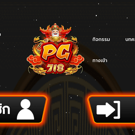
บ
กิจกรรม
บทค
ทางเข้า