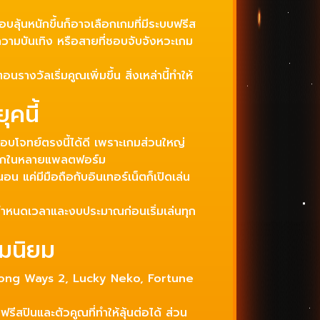
บลุ้นหนักขึ้นก็อาจเลือกเกมที่มีระบบฟรีส
่อความบันเทิง หรือสายที่ชอบจับจังหวะเกม
วัลเริ่มคูณเพิ่มขึ้น สิ่งเหล่านี้ทำให้
คนี้
ตอบโจทย์ตรงนี้ได้ดี เพราะเกมส่วนใหญ่
่งยากในหลายแพลตฟอร์ม
อน แค่มีมือถือกับอินเทอร์เน็ตก็เปิดเล่น
ควรกำหนดเวลาและงบประมาณก่อนเริ่มเล่นทุก
ามนิยม
ahjong Ways 2, Lucky Neko, Fortune
ีสปินและตัวคูณที่ทำให้ลุ้นต่อได้ ส่วน