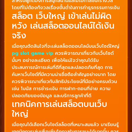
สำหรับผู้ที่ต้องการสนุกสนานและมีโอกาสชนะรางวัล
โดยที่ไม่ต้องกังวลเรื่องขั้นต่ำในการทำธุรกรรมการเงิน
สล็อต เว็บใหญ่ เข้าเล่นไม่ผิด
หวัง เล่นสล็อตออนไลน์ได้เงิน
จริง
เมื่อคุณตัดสินใจที่จะเล่นสล็อตออนไลน์บนเว็บไซต์ใหญ่
pg slot game vip
ควรพิจารณาเกี่ยวกับเว็บไซต์
นั้นๆ อย่างละเอียด เพื่อให้แน่ใจว่าคุณได้รับ
ประสบการณ์การเล่นที่ดีที่สุดและปลอดภัยที่สุด การ
ค้นหาเว็บไซต์ที่มีความน่าเชื่อถือสำคัญอย่างมาก โดย
ควรพิจารณาเกี่ยวกับสิทธิประโยชน์ที่มีอย่างครบถ้วน
เช่น โบนัส การชำระเงิน การฝาก-ถอนที่ง่าย ความ
ปลอดภัยของข้อมูล และบริการลูกค้าที่ดี
เทคนิคการเล่นสล็อตบนเว็บ
ใหญ่
เมื่อคุณได้เลือกเว็บไซต์สล็อตที่เหมาะสมแล้ว มาเรียนรู้
เทคนิคการเล่นเพื่อเพิ่มโอกาสในการชนะได้มากขึ้น ควร