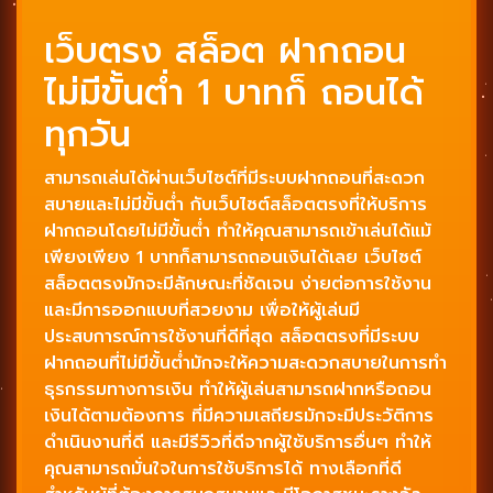
เว็บตรง สล็อต ฝากถอน
ไม่มีขั้นต่ำ 1 บาทก็ ถอนได้
ทุกวัน
สามารถเล่นได้ผ่านเว็บไซต์ที่มีระบบฝากถอนที่สะดวก
สบายและไม่มีขั้นต่ำ กับเว็บไซต์สล็อตตรงที่ให้บริการ
ฝากถอนโดยไม่มีขั้นต่ำ ทำให้คุณสามารถเข้าเล่นได้แม้
เพียงเพียง 1 บาทก็สามารถถอนเงินได้เลย เว็บไซต์
สล็อตตรงมักจะมีลักษณะที่ชัดเจน ง่ายต่อการใช้งาน
และมีการออกแบบที่สวยงาม เพื่อให้ผู้เล่นมี
ประสบการณ์การใช้งานที่ดีที่สุด สล็อตตรงที่มีระบบ
ฝากถอนที่ไม่มีขั้นต่ำมักจะให้ความสะดวกสบายในการทำ
ธุรกรรมทางการเงิน ทำให้ผู้เล่นสามารถฝากหรือถอน
เงินได้ตามต้องการ ที่มีความเสถียรมักจะมีประวัติการ
ดำเนินงานที่ดี และมีรีวิวที่ดีจากผู้ใช้บริการอื่นๆ ทำให้
คุณสามารถมั่นใจในการใช้บริการได้ ทางเลือกที่ดี