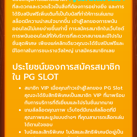
ที่สะดวกและรวดเร็วเป็นสิ่งที่ต้องการอย่างยิ่ง และการ
ได้รับสปินฟรีเพิ่มเติมก็เป็นโบนัสที่ทำให้การเล่นเกม
สล็อตมีความน่าสนใจมากขึ้น เข้าสู่โลกของการพนัน
ออนไลน์ไม่เคยง่ายขึ้นเท่านี้ การสมัครสมาชิกในเว็บไซต์
การพนันออนไลน์ที่ให้บริการที่สะดวกสบายและมีโปรโม
ชั่นสุดพิเศษ เพียงแค่คลิกเดียวคุณจะได้รับสปินฟรีและ
มีโอกาสในการชนะรางวัลใหญ่ มาสมัครสมาชิกเลย
ประโยชน์ของการสมัครสมาชิก
ใน PG SLOT
สมาชิก VIP เมื่อคุณก้าวเข้าสู่โลกของ PG Slot
คุณจะได้รับสิทธิพิเศษเป็นสมาชิก VIP ที่มาพร้อม
กับการบริการที่ดีเยี่ยมและโปรโมชั่นมากมาย
เกมส์สล็อตคุณภาพ เว็บไซต์มีเกมส์สล็อตที่มี
คุณภาพและรูปแบบต่างๆ ที่คุณสามารถเลือกเล่น
ได้ตามใจชอบ
โบนัสและสิทธิพิเศษ โบนัสและสิทธิพิเศษมีอยู่เป็น