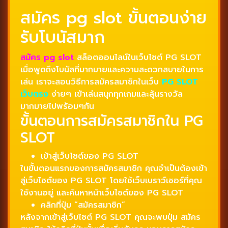
สมัคร pg slot ขั้นตอนง่าย
รับโบนัสมาก
สมัคร pg slot
สล็อตออนไลน์ในเว็บไซต์ PG SLOT
เมื่อพูดถึงโบนัสที่มากมายและความสะดวกสบายในการ
เล่น เราจะสอนวิธีการสมัครสมาชิกในเว็บ
PG SLOT
เว็บตรง
ง่ายๆ เข้าเล่นสนุกทุกเกมและลุ้นรางวัล
มากมายไปพร้อมๆกัน
ขั้นตอนการสมัครสมาชิกใน PG
SLOT
เข้าสู่เว็บไซต์ของ PG SLOT
ในขั้นตอนแรกของการสมัครสมาชิก คุณจำเป็นต้องเข้า
สู่เว็บไซต์ของ PG SLOT โดยใช้เว็บเบราว์เซอร์ที่คุณ
ใช้งานอยู่ และค้นหาหน้าเว็บไซต์ของ PG SLOT
คลิกที่ปุ่ม “สมัครสมาชิก”
หลังจากเข้าสู่เว็บไซต์ PG SLOT คุณจะพบปุ่ม สมัคร