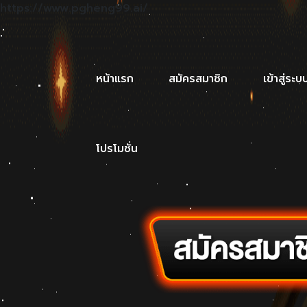
https://www.pgheng99.ai/
หน้าแรก
สมัครสมาชิก
เข้าสู่ระบ
โปรโมชั่น