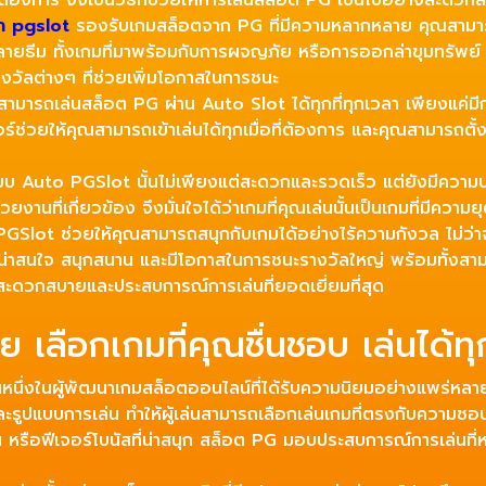
้า pgslot
รองรับเกมสล็อตจาก PG ที่มีความหลากหลาย คุณสามารถเล
ายธีม ทั้งเกมที่มาพร้อมกับการผจญภัย หรือการออกล่าขุมทรัพย์ ร
างวัลต่างๆ ที่ช่วยเพิ่มโอกาสในการชนะ
หนก็สามารถเล่นสล็อต PG ผ่าน Auto Slot ได้ทุกที่ทุกเวลา เพียงแค่ม
่วยให้คุณสามารถเข้าเล่นได้ทุกเมื่อที่ต้องการ และคุณสามารถตั้งค่
ระบบ Auto PGSlot นั้นไม่เพียงแต่สะดวกและรวดเร็ว แต่ยังมีควา
นที่เกี่ยวข้อง จึงมั่นใจได้ว่าเกมที่คุณเล่นนั้นเป็นเกมที่มีควา
lot ช่วยให้คุณสามารถสนุกกับเกมได้อย่างไร้ความกังวล ไม่ว่าจะเ
่น่าสนใจ สนุกสนาน และมีโอกาสในการชนะรางวัลใหญ่ พร้อมทั้งสามาร
ามสะดวกสบายและประสบการณ์การเล่นที่ยอดเยี่ยมที่สุด
ลือกเกมที่คุณชื่นชอบ เล่นได้ทุก
ึ่งในผู้พัฒนาเกมสล็อตออนไลน์ที่ได้รับความนิยมอย่างแพร่หลา
ะรูปแบบการเล่น ทำให้ผู้เล่นสามารถเลือกเล่นเกมที่ตรงกับความชอบได
น หรือฟีเจอร์โบนัสที่น่าสนุก สล็อต PG มอบประสบการณ์การเล่นที