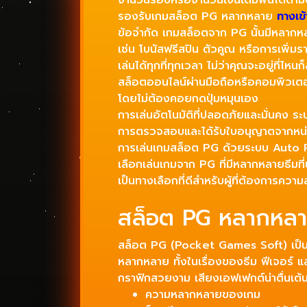
รองรับเกมสล็อต PG หลากหลาย
ทางเข
ข้อจำกัด เกมสล็อตจาก PG นั้นมีหลากหล
เช่น โบนัสฟรีสปิน ตัวคูณ หรือการเพิ่มร
เล่นได้ทุกที่ทุกเวลา ไม่ว่าคุณจะอยู่ที่ไ
สล็อตออนไลน์ผ่านมือถือหรือคอมพิวเตอร์ช
โดยไม่ต้องคอยกดปุ่มหมุนเอง
การเล่นอัตโนมัติที่ปลอดภัยและมั่นคง 
การตรวจสอบและได้รับใบอนุญาตจากหน่วยงา
การเล่นเกมสล็อต PG ด้วยระบบ Auto PGS
เลือกเล่นเกมจาก PG ที่มีหลากหลายธีมที
เป็นทางเลือกที่ดีสำหรับผู้ที่ต้องการคว
สล็อต PG หลากหลาย เ
สล็อต PG (Pocket Games Soft) เป็นหน
หลากหลาย ทั้งในเรื่องของธีม ฟีเจอร์ แล
กราฟิกสวยงาม เสียงเอฟเฟกต์น่าตื่นเต้
ความหลากหลายของเกม