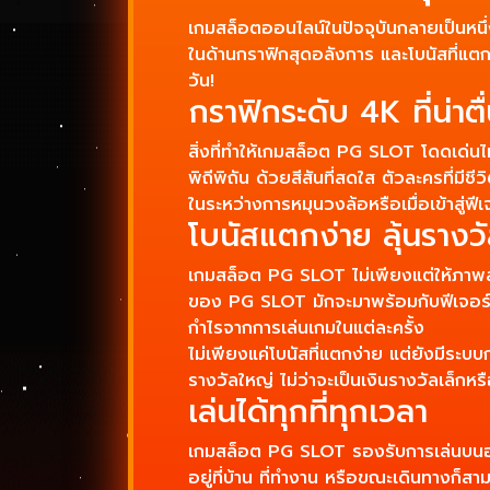
เกมสล็อตออนไลน์ในปัจจุบันกลายเป็นหน
ในด้านกราฟิกสุดอลังการ และโบนัสที่แตกง
วัน!
กราฟิกระดับ 4K ที่น่าตื
สิ่งที่ทำให้เกมสล็อต PG SLOT โดดเด่
พิถีพิถัน ด้วยสีสันที่สดใส ตัวละครที่มีชี
ในระหว่างการหมุนวงล้อหรือเมื่อเข้าสู่ฟี
โบนัสแตกง่าย ลุ้นรางว
เกมสล็อต PG SLOT ไม่เพียงแต่ให้ภาพสวยเ
ของ PG SLOT มักจะมาพร้อมกับฟีเจอร์โ
กำไรจากการเล่นเกมในแต่ละครั้ง
ไม่เพียงแค่โบนัสที่แตกง่าย แต่ยังมีระบ
รางวัลใหญ่ ไม่ว่าจะเป็นเงินรางวัลเล็ก
เล่นได้ทุกที่ทุกเวลา
เกมสล็อต PG SLOT รองรับการเล่นบนอุปกร
อยู่ที่บ้าน ที่ทำงาน หรือขณะเดินทางก็ส