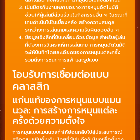
สม่ำเสมอ ส่งผลให้มีการหมุนต่อเซสชั่นมากขึ้น
เป็นมิตรกับงานหลายอย่าง:การหมุนอัตโนมัติ
ช่วยให้ผู้เล่นมีส่วนร่วมในกิจกรรมอื่น ๆ ในขณะที่
เกมดำเนินไปในเบื้องหลัง สร้างความสมดุล
ระหว่างการเล่นเกมและความรับผิดชอบอื่น ๆ
ข้อมูลเชิงลึกที่ขับเคลื่อนด้วยข้อมูล:สำหรับผู้เล่น
ที่ต้องการวิเคราะห์การเล่นเกม การหมุนอัตโนมัติ
จะให้บันทึกโดยละเอียดของการหมุนแต่ละครั้ง
รวมถึงการชนะ การแพ้ และรูปแบบ
โอบรับการเชื่อมต่อแบบ
คลาสสิก
แก่นแท้ของการหมุนแบบแมน
นวล: การสร้างการหมุนแต่ละ
ครั้งด้วยความตั้งใจ
การหมุนแบบแมนนวลทำให้ย้อนกลับไปสู่ประสบการณ์
สล็อตแมชชีนดั้งเดิม โดยที่ผู้เล่นดึงคันโยกเพื่อตั้งวง