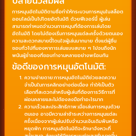
ปลายนิ้วสัมผัส
การหมุนอัตโนมัติตามชื่อทำให้กระบวนการหมุนในสล็อต
ออนไลน์เป็นไปโดยอัตโนมัติ ด้วยฟีเจอร์นี้ ผู้เล่น
สามารถกำหนดจำนวนการหมุนที่ต้องการเล่นโดย
อัตโนมัติ โดยไม่ต้องเริ่มการหมุนแต่ละครั้งด้วยตนเอง
ความสะดวกสบายนี้โดนใจผู้เล่นมากมาย ตั้งแต่ผู้ชื่น
ชอบทั่วไปที่มองหาการเล่นแบบสบาย ๆ ไปจนถึงนัก
พนันผู้ช่ำชองที่ชอบทำงานหลายอย่างพร้อมกัน
ข้อดีของการหมุนอัตโนมัติ:
ความง่ายดาย:การหมุนอัตโนมัติช่วยลดความ
จำเป็นในการคลิกอย่างต่อเนื่อง ทำให้เป็นตัว
เลือกที่สะดวกสำหรับผู้เล่นที่ต้องการวิธีการที่
ผ่อนคลายและไม่ต้องลงมือทำอะไรมาก
ความเร็วและประสิทธิภาพ:เมื่อเล่นการหมุนด้วย
ตนเอง อาจมีความล่าช้าระหว่างการหมุนแต่ละ
ครั้งเนื่องจากผู้เล่นปรับจำนวนเงินเดิมพันหรือ
หยุดพัก การหมุนอัตโนมัติจะรักษาจังหวะที่