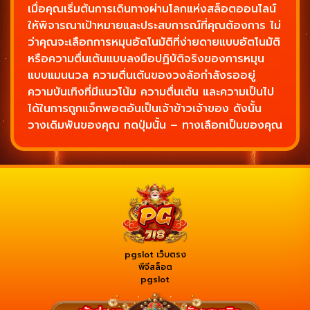
เมื่อคุณเริ่มต้นการเดินทางผ่านโลกแห่งสล็อตออนไลน์
ให้พิจารณาเป้าหมายและประสบการณ์ที่คุณต้องการ ไม่
ว่าคุณจะเลือกการหมุนอัตโนมัติที่ง่ายดายแบบอัตโนมัติ
หรือความตื่นเต้นแบบลงมือปฏิบัติจริงของการหมุน
แบบแมนนวล ความตื่นเต้นของวงล้อกำลังรออยู่
ความบันเทิงที่มีแนวโน้ม ความตื่นเต้น และความเป็นไป
ได้ในการถูกแจ็กพอตอันเป็นเจ้าข้าวเจ้าของ ดังนั้น
วางเดิมพันของคุณ กดปุ่มนั้น – ทางเลือกเป็นของคุณ
pgslot เว็บตรง
พีจีสล็อต
pgslot