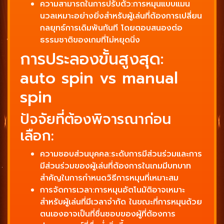
ความสามารถในการปรับตัว:การหมุนแบบแมน
นวลเหมาะอย่างยิ่งสำหรับผู้เล่นที่ต้องการเปลี่ยน
กลยุทธ์การเดิมพันทันที โดยตอบสนองต่อ
ธรรมชาติของเกมที่ไม่หยุดนิ่ง
การประลองขั้นสูงสุด:
auto spin vs manual
spin
ปัจจัยที่ต้องพิจารณาก่อน
เลือก:
ความชอบส่วนบุคคล:ระดับการมีส่วนร่วมและการ
มีส่วนร่วมของผู้เล่นที่ต้องการในเกมมีบทบาท
สำคัญในการกำหนดวิธีการหมุนที่เหมาะสม
การจัดการเวลา:การหมุนอัตโนมัติอาจเหมาะ
สำหรับผู้เล่นที่มีเวลาจำกัด ในขณะที่การหมุนด้วย
ตนเองอาจเป็นที่ชื่นชอบของผู้ที่ต้องการ