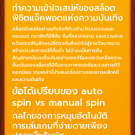
ทำความเข้าใจเสน่ห์ของสล็อต
พิชิตแจ็คพอตแห่งความบันเทิง
สล็อตมีเสน่ห์อย่างแท้จริงที่ก้าวข้ามวัฒนธรรมและ
ขอบเขต กราฟิกที่มีสีสัน ธีมที่หลากหลาย และความคาด
หวังของสัญลักษณ์ที่ตรงกันซึ่งนำไปสู่รางวัลมากมาย
สร้างประสบการณ์ที่ดื่มด่ำ ไม่ว่าจะเป็นการดึง
สัญลักษณ์แบบดั้งเดิมอย่างเชอร์รี่และเซเว่นหรือความ
ตื่นเต้นของสล็อตที่มีธีมตามภาพยนตร์และรายการทีวี
ยอดนิยม เกมเหล่านี้นำเสนอช่องทางของการหลีกหนี
และความบันเทิง
ข้อได้เปรียบของ auto
spin vs manual spin
กลไกของการหมุนอัตโนมัติ
การเล่นเกมที่ง่ายดายเพียง