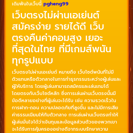
เดิมพันในเว็บนี้
pgheng99
เว็บตรงไม่ผ่านเอเย่นต์
สมัครง่าย รายได้ดี เว็บ
ตรงคืนค่าคอมสูง เยอะ
ที่สุดในไทย ที่มีเกมส์พนัน
ทุกรูปแบบ
เว็บตรงไม่ผ่านเอเย่นต์ หมายถึง เว็บไซต์พนันที่ไม่มี
ตัวแทนหรือตัวกลางในการทำธุรกรรมระหว่างผู้เล่นและ
ผู้ให้บริการ โดยผู้เล่นสามารถสมัครและเล่นเกมได้
โดยตรงกับเว็บไซต์หลัก ซึ่งการเล่นผ่านเว็บตรงนั้นมี
ข้อดีหลายอย่างที่ผู้เล่นจะได้รับ เช่น ความรวดเร็วใน
การฝาก-ถอน ความปลอดภัยที่สูงขึ้น และไม่มีการเสีย
ค่าธรรมเนียมให้กับตัวกลาง การเล่นผ่านเว็บตรงทำให้
ผู้เล่นมั่นใจได้ว่าเงินทุนและข้อมูลส่วนตัวของพวกเขา
จะได้รับการคุ้มครองอย่างดีจากระบบรักษาความ