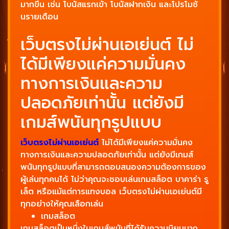
มากขึ้น เช่น โบนัสแรกเข้า โบนัสฝากเงิน และโปรโมชั่
นรายเดือน
เว็บตรงไม่ผ่านเอเย่นต์ ไม่
ได้มีเพียงแค่ความมั่นคง
ทางการเงินและความ
ปลอดภัยเท่านั้น แต่ยังมี
เกมส์พนันทุกรูปแบบ
เว็บตรงไม่ผ่านเอเย่นต์
ไม่ได้มีเพียงแค่ความมั่นคง
ทางการเงินและความปลอดภัยเท่านั้น แต่ยังมีเกมส์
พนันทุกรูปแบบที่สามารถตอบสนองความต้องการของ
ผู้เล่นทุกคนได้ ไม่ว่าคุณจะชอบเล่นเกมสล็อต บาคาร่า รู
เล็ต หรือแม้แต่การแทงบอล เว็บตรงไม่ผ่านเอเย่นต์มี
ทุกอย่างให้คุณเลือกเล่น
เกมสล็อต
เกมสล็อตเป็นหนึ่งในเกมส์พนันที่ได้รับความนิยมมาก