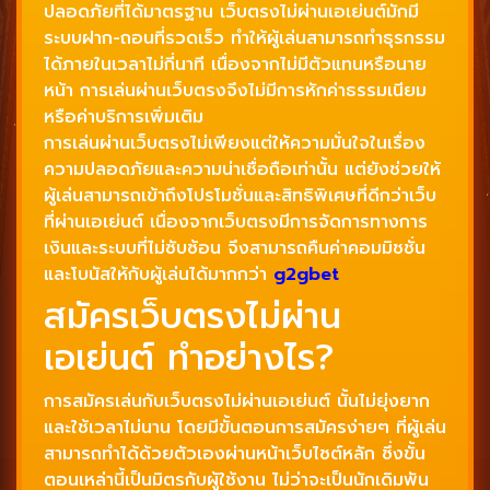
ปลอดภัยที่ได้มาตรฐาน เว็บตรงไม่ผ่านเอเย่นต์มักมี
ระบบฝาก-ถอนที่รวดเร็ว ทำให้ผู้เล่นสามารถทำธุรกรรม
ได้ภายในเวลาไม่กี่นาที เนื่องจากไม่มีตัวแทนหรือนาย
หน้า การเล่นผ่านเว็บตรงจึงไม่มีการหักค่าธรรมเนียม
หรือค่าบริการเพิ่มเติม
การเล่นผ่านเว็บตรงไม่เพียงแต่ให้ความมั่นใจในเรื่อง
ความปลอดภัยและความน่าเชื่อถือเท่านั้น แต่ยังช่วยให้
ผู้เล่นสามารถเข้าถึงโปรโมชั่นและสิทธิพิเศษที่ดีกว่าเว็บ
ที่ผ่านเอเย่นต์ เนื่องจากเว็บตรงมีการจัดการทางการ
เงินและระบบที่ไม่ซับซ้อน จึงสามารถคืนค่าคอมมิชชั่น
และโบนัสให้กับผู้เล่นได้มากกว่า
g2gbet
สมัครเว็บตรงไม่ผ่าน
เอเย่นต์ ทำอย่างไร?
การสมัครเล่นกับเว็บตรงไม่ผ่านเอเย่นต์ นั้นไม่ยุ่งยาก
และใช้เวลาไม่นาน โดยมีขั้นตอนการสมัครง่ายๆ ที่ผู้เล่น
สามารถทำได้ด้วยตัวเองผ่านหน้าเว็บไซต์หลัก ซึ่งขั้น
ตอนเหล่านี้เป็นมิตรกับผู้ใช้งาน ไม่ว่าจะเป็นนักเดิมพัน