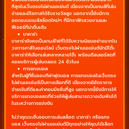
ที่สุดในเว็บตรงไม่ผ่านเอเย่นต์ เนื่องจากเป็นเกมส์ที่เล่น
ง่ายและมีโอกาสได้รับรางวัลสูง นอกจากนี้ยังมีการ
ออกแบบเกมส์สล็อตใหม่ๆ ที่มีกราฟิกสวยงามและ
ฟีเจอร์ที่น่าตื่นเต้น
บาคาร่า
บาคาร่ายังคงเป็นเกมส์ไพ่ที่ได้รับความนิยมอย่างมากใน
วงการคาสิโนออนไลน์ เว็บตรงไม่ผ่านเอเย่นต์มักมีโต๊ะ
บาคาร่าให้เลือกเล่นหลากหลายโต๊ะ พร้อมดีลเลอร์สดที่
คอยบริการผู้เล่นตลอด 24 ชั่วโมง
การแทงบอล
สำหรับผู้ที่ชื่นชอบกีฬาฟุตบอล การแทงบอลในเว็บตรง
ไม่ผ่านเอเย่นต์เป็นทางเลือกที่ดี เนื่องจากมีอัตราการ
จ่ายเงินที่ดีและค่าคอมมิชชั่นที่สูง นอกจากนี้ยังมีการให้
บริการแทงบอลสดที่ช่วยให้ผู้เล่นสามารถวางเดิมพันได้
ในระหว่างการแข่งขัน
ไม่ว่าคุณจะชื่นชอบการเล่นสล็อต บาคาร่า หรือแทง
บอล เว็บตรงไม่ผ่านเอเย่นต์มีทุกอย่างให้คุณได้เลือก