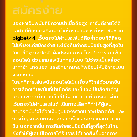
สมัครง่าย
มองหาเว็บพนันที่มีความน่าเชื่อถือสูง การันตีรายได้ดี
และไม่มีตัวกลางที่จะมาทำให้กระบวนการต่างๆ ซับซ้อน
bigbet44
เว็บตรงไม่ผ่านเอเย่นต์คือคำตอบที่ดีที่สุด
ไม่เพียงแค่สมัครง่าย แต่ยังคืนค่าคอมมิชชั่นสูงที่สุดใน
ไทย ที่นี่คุณจะได้สัมผัสประสบการณ์ใหม่ในการเดิมพัน
ออนไลน์ ด้วยเกมส์พนันทุกรูปแบบ ไม่ว่าจะเป็นสล็อต
บาคาร่า แทงบอล และอีกมากมายที่พร้อมให้บริการแบบ
ครบวงจร
ในยุคที่การเล่นพนันออนไลน์เป็นเรื่องที่ใกล้ตัวมากขึ้น
การเลือกเว็บพนันที่น่าเชื่อถือและมั่นคงเป็นสิ่งสำคัญ
โดยเฉพาะอย่างยิ่งเว็บที่ไม่ผ่านเอเย่นต์ การเล่นผ่าน
เว็บตรงไม่ผ่านเอเย่นต์ เป็นทางเลือกที่ทำให้ผู้เล่น
สามารถมั่นใจได้ว่าเงินทุนของพวกเขาจะปลอดภัย และ
การทำธุรกรรมต่างๆ จะรวดเร็วและสะดวกสบายมาก
ขึ้น นอกจากนั้น การคืนค่าคอมมิชชั่นที่สูงที่สุดในไทย
ยังทำให้ผู้เล่นมีโอกาสได้รับรายได้มากยิ่งขึ้นจากการ