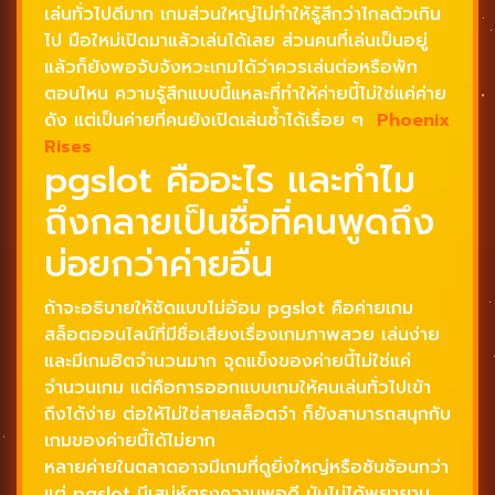
เล่นทั่วไปดีมาก เกมส่วนใหญ่ไม่ทำให้รู้สึกว่าไกลตัวเกิน
ไป มือใหม่เปิดมาแล้วเล่นได้เลย ส่วนคนที่เล่นเป็นอยู่
แล้วก็ยังพอจับจังหวะเกมได้ว่าควรเล่นต่อหรือพัก
ตอนไหน ความรู้สึกแบบนี้แหละที่ทำให้ค่ายนี้ไม่ใช่แค่ค่าย
ดัง แต่เป็นค่ายที่คนยังเปิดเล่นซ้ำได้เรื่อย ๆ
Phoenix
Rises
pgslot คืออะไร และทำไม
ถึงกลายเป็นชื่อที่คนพูดถึง
บ่อยกว่าค่ายอื่น
ถ้าจะอธิบายให้ชัดแบบไม่อ้อม pgslot คือค่ายเกม
สล็อตออนไลน์ที่มีชื่อเสียงเรื่องเกมภาพสวย เล่นง่าย
และมีเกมฮิตจำนวนมาก จุดแข็งของค่ายนี้ไม่ใช่แค่
จำนวนเกม แต่คือการออกแบบเกมให้คนเล่นทั่วไปเข้า
ถึงได้ง่าย ต่อให้ไม่ใช่สายสล็อตจ๋า ก็ยังสามารถสนุกกับ
เกมของค่ายนี้ได้ไม่ยาก
หลายค่ายในตลาดอาจมีเกมที่ดูยิ่งใหญ่หรือซับซ้อนกว่า
แต่ pgslot มีเสน่ห์ตรงความพอดี มันไม่ได้พยายาม