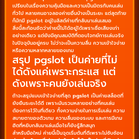
เปรียบในเรื่องความคุ้นมือและความเป็นมิตรกับคนเล่น
ทั่วไป หลายคนอาจลองค่ายอื่นบ้างเป็นระยะ แต่สุดท้าย
ก็มักมี pgslot อยู่ในลิสต์ค่ายที่กลับมาเล่นเสมอ
สิ่งนี้สะท้อนชัดว่าค่ายนี้ไม่ได้อยู่ได้เพราะชื่อเสียงเก่า
อย่างเดียว แต่ยังมีคุณสมบัติที่ตอบโจทย์การเล่นจริง
ในปัจจุบันอยู่ครบ ไม่ว่าจะเป็นความลื่น ความเข้าใจง่าย
หรือความหลากหลายของเกม
สรุป pgslot เป็นค่ายที่ไม่
ได้ดังแค่เพราะกระแส แต่
ดังเพราะคนยังเล่นจริง
ถ้าจะสรุปแบบเข้าใจง่ายที่สุด
pgslot
เป็นค่ายสล็อตที่
ยังยืนระยะได้ดี เพราะมันรวมหลายอย่างที่คนเล่น
ต้องการไว้ในที่เดียว ทั้งความง่ายในการเริ่มเล่น ความ
สบายตาของตัวเกม ความลื่นของระบบ และการมีเกม
ฮิตที่หยิบกลับมาเล่นเมื่อไรก็ยังรู้สึกสนุก
สำหรับมือใหม่ ค่ายนี้เป็นจุดเริ่มต้นที่ดีเพราะไม่ซับซ้อน