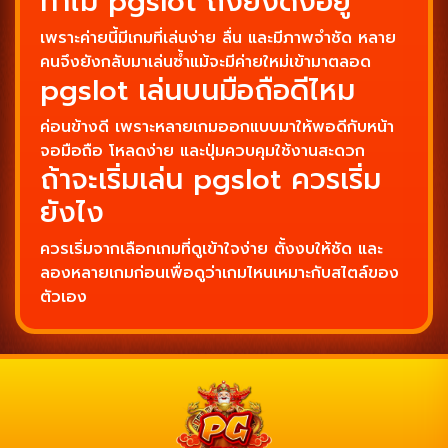
ทำไม pgslot ถึงยังดังอยู่
เพราะค่ายนี้มีเกมที่เล่นง่าย ลื่น และมีภาพจำชัด หลาย
คนจึงยังกลับมาเล่นซ้ำแม้จะมีค่ายใหม่เข้ามาตลอด
pgslot เล่นบนมือถือดีไหม
ค่อนข้างดี เพราะหลายเกมออกแบบมาให้พอดีกับหน้า
จอมือถือ โหลดง่าย และปุ่มควบคุมใช้งานสะดวก
ถ้าจะเริ่มเล่น pgslot ควรเริ่ม
ยังไง
ควรเริ่มจากเลือกเกมที่ดูเข้าใจง่าย ตั้งงบให้ชัด และ
ลองหลายเกมก่อนเพื่อดูว่าเกมไหนเหมาะกับสไตล์ของ
ตัวเอง