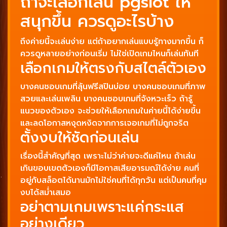
ถ้าจะเลือกเล่น pgslot ให้
สนุกขึ้น ควรดูอะไรบ้าง
ถึงค่ายนี้จะเล่นง่าย แต่ถ้าอยากเล่นแบบรู้ทางมากขึ้น ก็
ควรดูหลายอย่างก่อนเริ่ม ไม่ใช่เปิดเกมไหนก็เล่นทันที
เลือกเกมให้ตรงกับสไตล์ตัวเอง
บางคนชอบเกมที่ลุ้นฟรีสปินบ่อย บางคนชอบเกมที่ภาพ
สวยและเล่นเพลิน บางคนชอบเกมที่จังหวะเร็ว ถ้ารู้
แนวของตัวเอง จะช่วยให้เลือกเกมในค่ายนี้ได้ง่ายขึ้น
และลดโอกาสหงุดหงิดจากการเจอเกมที่ไม่ถูกจริต
ตั้งงบให้ชัดก่อนเล่น
เรื่องนี้สำคัญที่สุด เพราะไม่ว่าค่ายจะดีแค่ไหน ถ้าเล่น
เกินขอบเขตตัวเองก็มีโอกาสเสียอารมณ์ได้ง่าย คนที่
อยู่กับสล็อตได้นานมักไม่ใช่คนที่ได้ทุกวัน แต่เป็นคนที่คุม
งบได้สม่ำเสมอ
อย่าตามเกมเพราะแค่กระแส
อย่างเดียว