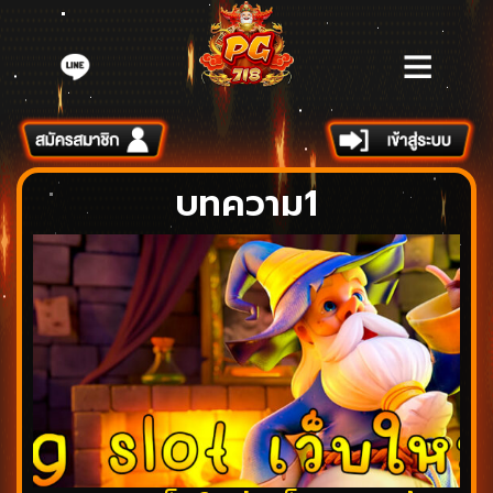
https://www.pgheng99.ai/
บทความ1