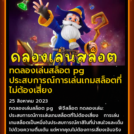
ทดลองเล่นสล็อต pg
ประสบการณ์การเล่นเกมสล็อตที่
ไม่ต้องเสี่ยง
25 สิงหาคม 2023
ทดลองเล่นสล็อต pg พีจีสล็อต ทดลองเล่น:
ประสบการณ์การเล่นเกมสล็อตที่ไม่ต้องเสี่ยง การเล่น
เกมสล็อตเป็นหนึ่งในประสบการณ์คาสิโนที่น่าสนใจและเต็ม
ไปด้วยความตื่นเต้น แต่หากคุณไม่ต้องการเสี่ยงเงินจริง