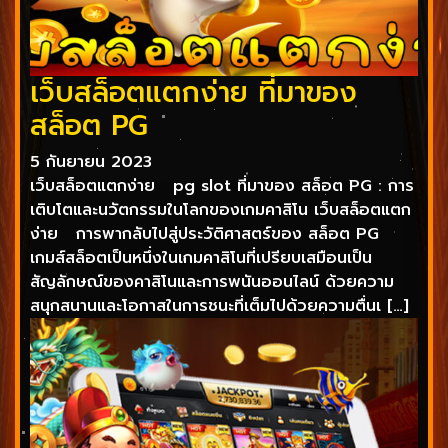
เว็บสล็อตแตกง่าย ที่มาของ
สล็อต PG
5 กันยายน 2023
เว็บสล็อตแตกง่าย pg slot ที่มาของ สล็อต PG : การ
เติบโตและนวัตกรรมในโลกของเกมคาสิโน เว็บสล็อตแตก
ง่าย การพากลับไปสู่ประวัติศาสตร์ของ สล็อต PG
เกมส์สล็อตเป็นหนึ่งในเกมคาสิโนที่เปรียบเสมือนเป็น
สัญลักษณ์ของคาสิโนและการพนันออนไลน์ ด้วยความ
สนุกสนานและโอกาสในการชนะที่เต็มไปด้วยความตื่นเ […]