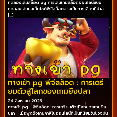
ทดลองเล่นสล็อต pg การเล่นเกมสล็อตออนไลน์แบบ
ทดลองเล่นบนเว็บไซต์พีจีสล็อตอาจเป็นทางเลือกที่น่าส
[…]
ทางเข้า pg พีจีสล็อต : การเตรี
ยมตัวสู่โลกของเกมยิงปลา
24 สิงหาคม 2023
ทางเข้า pg พีจีสล็อต: การเตรียมตัวสู่โลกของเกมยิง
ปลา เมื่อพูดถึงเกมคาสิโนออนไลน์ที่เป็นที่นิยมในปัจจุบัน