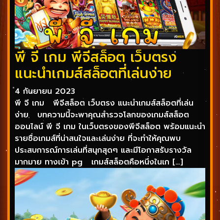
พี จี เกม พีจีสล็อต เว็บตรง
แนะนำเกมส์สล็อตที่เล่นง่าย
4 กันยายน 2023
พี จี เกม พีจีสล็อต เว็บตรง แนะนำเกมส์สล็อตที่เล่น
ง่าย บทความนี้จะพาคุณสำรวจโลกของเกมส์สล็อต
ออนไลน์ พี จี เกม ในเว็บตรงของพีจีสล็อต พร้อมแนะนำ
รายชื่อเกมส์ที่น่าสนใจและเล่นง่าย ที่จะทำให้คุณพบ
ประสบการณ์การเล่นที่สนุกสุดๆ และมีโอกาสรับรางวัล
มากมาย ทางเข้า pg เกมส์สล็อตคือหนึ่งในเก […]