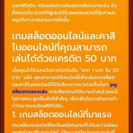
แจกฟรีสปิน หรือแม้แต่การคืนยอดเสียในบางเว็บ ซึ่ง
ทั้งหมดนี้จะช่วยให้ผู้เล่นได้รับผลตอบแทนที่คุ้มค่าและ
สนุกกับการเล่นเกมมากยิ่งขึ้น
เกมสล็อตออนไลน์และคาสิ
โนออนไลน์ที่คุณสามารถ
เล่นได้ด้วยเครดิต 50 บาท
เมื่อคุณได้รับเครดิตจากโปรโมชั่น “ฝาก 1 บาท รับ 50
บาท” แล้ว คุณสามารถใช้เครดิตนี้เพื่อเล่นเกมสล็อต
และคาสิโนออนไลน์ที่มีให้เลือกมากมายในเว็บนั้นๆ
pg
สล็อตทดลองเล่น
การเลือกเกมที่มีความน่าสนใจและมี
โอกาสชนะสูงเป็นสิ่งที่สำคัญ เพื่อเพิ่มโอกาสในการทำ
กำไรจากเครดิตฟรีที่ได้รับ
1. เกมสล็อตออนไลน์ที่มาแรง
เกมสล็อตออนไลน์ถือเป็นหนึ่งในเกมที่ได้รับความนิยม
สูงสุดในคาสิโนออนไลน์ เนื่องจากมีรูปแบบการเล่นที่