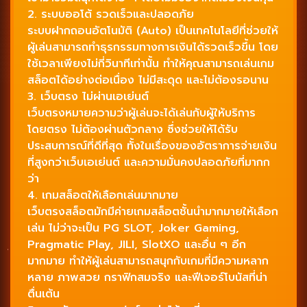
2. ระบบออโต้ รวดเร็วและปลอดภัย
ระบบฝากถอนอัตโนมัติ (Auto) เป็นเทคโนโลยีที่ช่วยให้
ผู้เล่นสามารถทำธุรกรรมทางการเงินได้รวดเร็วขึ้น โดย
ใช้เวลาเพียงไม่กี่วินาทีเท่านั้น ทำให้คุณสามารถเล่นเกม
สล็อตได้อย่างต่อเนื่อง ไม่มีสะดุด และไม่ต้องรอนาน
3. เว็บตรง ไม่ผ่านเอเย่นต์
เว็บตรงหมายความว่าผู้เล่นจะได้เล่นกับผู้ให้บริการ
โดยตรง ไม่ต้องผ่านตัวกลาง ซึ่งช่วยให้ได้รับ
ประสบการณ์ที่ดีที่สุด ทั้งในเรื่องของอัตราการจ่ายเงิน
ที่สูงกว่าเว็บเอเย่นต์ และความมั่นคงปลอดภัยที่มากก
ว่า
4. เกมสล็อตให้เลือกเล่นมากมาย
เว็บตรงสล็อตมักมีค่ายเกมสล็อตชั้นนำมากมายให้เลือก
เล่น ไม่ว่าจะเป็น PG SLOT, Joker Gaming,
Pragmatic Play, JILI, SlotXO และอื่น ๆ อีก
มากมาย ทำให้ผู้เล่นสามารถสนุกกับเกมที่มีความหลาก
หลาย ภาพสวย กราฟิกสมจริง และฟีเจอร์โบนัสที่น่า
ตื่นเต้น