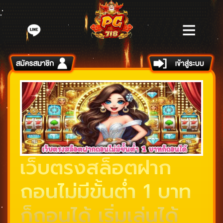
https://www.pgheng99.ai/
เว็บตรงสล็อตฝาก
ถอนไม่มีขั้นต่ำ 1 บาท
ก็ถอนได้ เริ่มเล่นได้