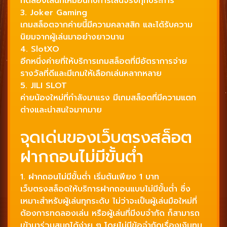
ทดลองเล่นที่เหมือนกับการเล่นจริงทุกประการ
3. Joker Gaming
เกมสล็อตจากค่ายนี้มีความคลาสสิก และได้รับความ
นิยมจากผู้เล่นมาอย่างยาวนาน
4. SlotXO
อีกหนึ่งค่ายที่ให้บริการเกมสล็อตที่มีอัตราการจ่าย
รางวัลที่ดีและมีเกมให้เลือกเล่นหลากหลาย
5. JILI SLOT
ค่ายน้องใหม่ที่กำลังมาแรง มีเกมสล็อตที่มีความแตก
ต่างและน่าสนใจมากมาย
จุดเด่นของเว็บตรงสล็อต
ฝากถอนไม่มีขั้นต่ำ
1. ฝากถอนไม่มีขั้นต่ำ เริ่มต้นเพียง 1 บาท
เว็บตรงสล็อตให้บริการฝากถอนแบบไม่มีขั้นต่ำ ซึ่ง
เหมาะสำหรับผู้เล่นทุกระดับ ไม่ว่าจะเป็นผู้เล่นมือใหม่ที่
ต้องการทดลองเล่น หรือผู้เล่นที่มีงบจำกัด ก็สามารถ
เข้ามาร่วมสนุกได้ง่าย ๆ โดยไม่มีข้อจำกัดเรื่องเงินทุน