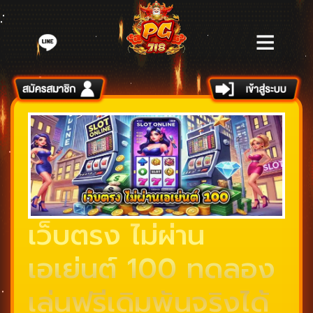
https://www.pgheng99.ai/
เว็บตรง ไม่ผ่าน
เอเย่นต์ 100 ทดลอง
เล่นฟรีเดิมพันจริงได้