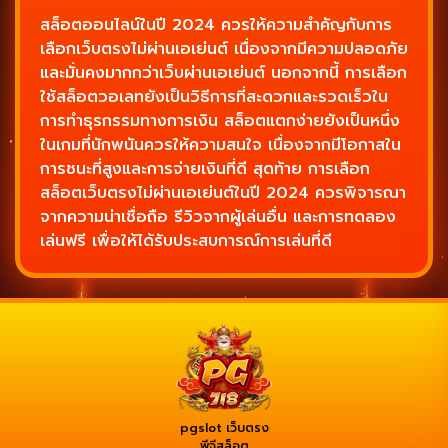
สล็อตออนไลน์ในปี 2024 ควรให้ความสำคัญกับการ
เลือกเว็บตรงไม่ผ่านเอเย่นต์ เนื่องจากมีความปลอดภัย
และมั่นคงมากกว่าเว็บผ่านเอเย่นต์ นอกจากนี้ การเลือก
ใช้สล็อตวอเลทยังเป็นวิธีการที่สะดวกและรวดเร็วใน
การทำธุรกรรมทางการเงิน สล็อตแตกง่ายยังเป็นหนึ่ง
ในเกมที่นักพนันควรให้ความสนใจ เนื่องจากมีโอกาสใน
การชนะที่สูงและการจ่ายเงินที่ดี สุดท้าย การเลือก
สล็อตเว็บตรงไม่ผ่านเอเย่นต์ในปี 2024 ควรพิจารณา
จากความน่าเชื่อถือ รีวิวจากผู้เล่นอื่น และการทดลอง
เล่นฟรี เพื่อให้ได้รับประสบการณ์การเล่นที่ดี
pgslot เว็บตรง
พีจีสล็อต