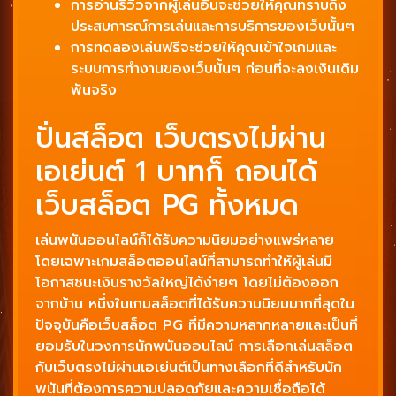
การอ่านรีวิวจากผู้เล่นอื่นจะช่วยให้คุณทราบถึง
ประสบการณ์การเล่นและการบริการของเว็บนั้นๆ
การทดลองเล่นฟรีจะช่วยให้คุณเข้าใจเกมและ
ระบบการทำงานของเว็บนั้นๆ ก่อนที่จะลงเงินเดิม
พันจริง
ปั่นสล็อต เว็บตรงไม่ผ่าน
เอเย่นต์ 1 บาทก็ ถอนได้
เว็บสล็อต PG ทั้งหมด
เล่นพนันออนไลน์ก็ได้รับความนิยมอย่างแพร่หลาย
โดยเฉพาะเกมสล็อตออนไลน์ที่สามารถทำให้ผู้เล่นมี
โอกาสชนะเงินรางวัลใหญ่ได้ง่ายๆ โดยไม่ต้องออก
จากบ้าน หนึ่งในเกมสล็อตที่ได้รับความนิยมมากที่สุดใน
ปัจจุบันคือเว็บสล็อต PG ที่มีความหลากหลายและเป็นที่
ยอมรับในวงการนักพนันออนไลน์ การเลือกเล่นสล็อต
กับเว็บตรงไม่ผ่านเอเย่นต์เป็นทางเลือกที่ดีสำหรับนัก
พนันที่ต้องการความปลอดภัยและความเชื่อถือได้