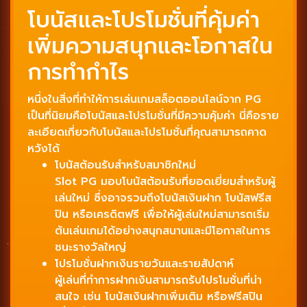
โบนัสและโปรโมชั่นที่คุ้มค่า
เพิ่มความสนุกและโอกาสใน
การทำกำไร
หนึ่งในสิ่งที่ทำให้การเล่นเกมสล็อตออนไลน์จาก PG
เป็นที่นิยมคือโบนัสและโปรโมชั่นที่มีความคุ้มค่า นี่คือราย
ละเอียดเกี่ยวกับโบนัสและโปรโมชั่นที่คุณสามารถคาด
หวังได้
โบนัสต้อนรับสำหรับสมาชิกใหม่
Slot PG มอบโบนัสต้อนรับที่ยอดเยี่ยมสำหรับผู้
เล่นใหม่ ซึ่งอาจรวมถึงโบนัสเงินฝาก โบนัสฟรีส
ปิน หรือเครดิตฟรี เพื่อให้ผู้เล่นใหม่สามารถเริ่ม
ต้นเล่นเกมได้อย่างสนุกสนานและมีโอกาสในการ
ชนะรางวัลใหญ่
โปรโมชั่นฝากเงินรายวันและรายสัปดาห์
ผู้เล่นที่ทำการฝากเงินสามารถรับโปรโมชั่นที่น่า
สนใจ เช่น โบนัสเงินฝากเพิ่มเติม หรือฟรีสปิน