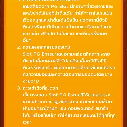
เกมสล็อตจาก PG Slot มีกราฟิกที่สวยงามและ
เอฟเฟกต์เสียงที่น่าตื่นเต้น ทำให้การเล่นเกมเป็น
เรื่องสนุกและน่าตื่นเต้นยิ่งขึ้น นอกจากนี้ยังมี
ฟีเจอร์พิเศษที่เพิ่มความท้าทายและโอกาสในการ
ชนะ เช่น ฟรีสปิน โบนัสเกม และฟีเจอร์พิเศษ
อื่นๆ
ความหลากหลายของเกม
Slot PG มีการนำเสนอเกมสล็อตที่หลากหลาย
ตั้งแต่สล็อตคลาสสิกไปจนถึงสล็อตวิดีโอที่มี
ฟีเจอร์ครบครัน ผู้เล่นสามารถเลือกเล่นเกมที่ตรง
กับความชอบและความต้องการของตนได้อย่าง
ง่ายดาย
การเข้าถึงที่สะดวก
เว็บตรงของ Slot PG มีระบบที่ใช้งานง่ายและ
เข้าถึงได้สะดวก ผู้เล่นสามารถเข้าเล่นเกมสล็อต
ผ่านอุปกรณ์ต่างๆ เช่น คอมพิวเตอร์ สมาร์ท
โฟน หรือแท็บเล็ต ทำให้สามารถเล่นเกมได้ทุกที่ทุก
เวลา