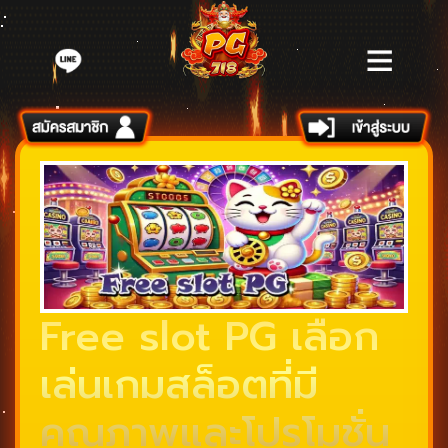
https://www.pgheng99.ai/
Free slot PG เลือก
เล่นเกมสล็อตที่มี
คุณภาพและโปรโมชั่น