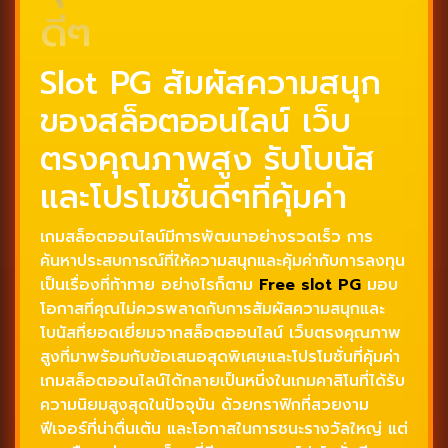
ดีๆ
Slot PG สัมผัสความสนุก
ของสล็อตออนไลน์ เว็บ
ตรงคุณภาพสูง รับโบนัส
และโปรโมชั่นดีๆที่คุ้มค่า
เกมสล็อตออนไลน์มีการพัฒนาอย่างรวดเร็ว การ
ค้นหาประสบการณ์ที่ให้ความสนุกและคุ้มค่ากับการลงทุน
เป็นเรื่องที่ท้าทาย อย่างไรก็ตาม
Free slot PG
มอบ
โอกาสที่คุณไม่ควรพลาดกับการสัมผัสความสนุกและ
โบนัสที่ยอดเยี่ยมจากสล็อตออนไลน์ เว็บตรงคุณภาพ
สูงที่มาพร้อมกับข้อเสนอสุดพิเศษและโปรโมชั่นที่คุ้มค่า
เกมสล็อตออนไลน์ได้กลายเป็นหนึ่งในเกมคาสิโนที่ได้รับ
ความนิยมสูงสุดในปัจจุบัน ด้วยกราฟิกที่สวยงาม
ฟีเจอร์ที่น่าตื่นเต้น และโอกาสในการชนะรางวัลใหญ่ แต่