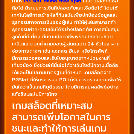
ทำให้
PG slot demo free spin
เป็นตัวเลือกที่เชื่อ
ถือได้ มีระบบการเงินที่ปลอดภัยและเชื่อถือได้ โดยใช้
เทคโนโลยีการเข้ารหัสที่ทันสมัยเพื่อปกป้องข้อมูลและ
ธุรกรรมทางการเงินของผู้เล่น ทำให้ผู้เล่นสามารถทำ
ธุรกรรมฝาก-ถอนเงินได้อย่างปลอดภัย การสนับสนุน
ลูกค้าที่ดีเยี่ยม ทีมงานมืออาชีพพร้อมให้ความช่วย
เหลือและตอบคำถามของผู้เล่นตลอด 24 ชั่วโมง ผ่าน
ช่องทางต่างๆ เช่น แชทสด อีเมล หรือโทรศัพท์
มีการตรวจสอบและรับใบอนุญาตจากหน่วยงานที่
เกี่ยวข้อง ซึ่งช่วยให้มั่นใจได้ว่าเว็บไซต์มีความเชื่อถือ
ได้และเป็นไปตามมาตรฐานที่กำหนด เกมสล็อตจาก
PGSlot ที่ให้บริการบน PG ได้รับการตรวจสอบเพื่อให้
มั่นใจว่าเป็นเกมที่ยุติธรรม โดยมีการสุ่มผลลัพธ์อย่าง
แท้จริงและไม่มีการโกง
เกมสล็อตที่เหมาะสม
สามารถเพิ่มโอกาสในการ
ชนะและทำให้การเล่นเกม