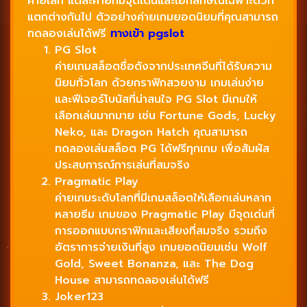
ค่ายเล็ก แต่ละค่ายก็มีจุดเด่นและเอกลักษณ์เฉพาะตัวที่
แตกต่างกันไป ตัวอย่างค่ายเกมยอดนิยมที่คุณสามารถ
ทดลองเล่นได้ฟรี
ทางเข้า pgslot
PG Slot
ค่ายเกมสล็อตชื่อดังจากประเทศจีนที่ได้รับความ
นิยมทั่วโลก ด้วยกราฟิกสวยงาม เกมเล่นง่าย
และฟีเจอร์โบนัสที่น่าสนใจ PG Slot มีเกมให้
เลือกเล่นมากมาย เช่น Fortune Gods, Lucky
Neko, และ Dragon Hatch คุณสามารถ
ทดลองเล่นสล็อต PG ได้ฟรีทุกเกม เพื่อสัมผัส
ประสบการณ์การเล่นที่สมจริง
Pragmatic Play
ค่ายเกมระดับโลกที่มีเกมสล็อตให้เลือกเล่นหลาก
หลายธีม เกมของ Pragmatic Play มีจุดเด่นที่
การออกแบบกราฟิกและเสียงที่สมจริง รวมถึง
อัตราการจ่ายเงินที่สูง เกมยอดนิยมเช่น Wolf
Gold, Sweet Bonanza, และ The Dog
House สามารถทดลองเล่นได้ฟรี
Joker123