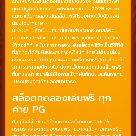
รณ์ใหม่ๆ โดยไม่ต้องเสี่ยงเสียเงินจริง วันนี้เราจะพา
คุณไปรู้จักกับเกมสล็อตใหม่มาแรงในปี 2025 พร้อม
แนะนำเว็บทดลองเล่นสล็อตฟรีที่รวมค่ายเว็บดังยอด
นิยมไว้มากมาย
ปี 2025 นี้ถือเป็นปีที่น่าตื่นเต้นสำหรับคอเกมสล็อต
ด้วยการเปิดตัวเกมใหม่ๆ ที่มาพร้อมกับเทคโนโลยีและ
ฟีเจอร์ที่ทันสมัย การทดลองเล่นสล็อตฟรีจึงเป็นวิธีที่ดี
ที่สุดที่จะได้สัมผัสประสบการณ์ใหม่ๆ โดยไม่ต้องเสี่ยง
เสียเงินจริง ไม่ว่าคุณจะชอบเกมธีมไหนหรือค่ายไหน ก็
สามารถหาเกมที่ตรงใจได้จากเว็บทดลองเล่นสล็อตฟรี
ที่เราแนะนำ อย่าลืมใช้โอกาสนี้ฝึกฝนทักษะและค้นหาเกม
โปรดของคุณก่อนลงสนามจริง
สล็อตทดลองเล่นฟรี ทุก
ค่าย PG
ปัจจุบันมีค่ายเกมสล็อตออนไลน์มากมายที่เปิดให้
บริการ สล็อตทดลองเล่นฟรี ไม่ว่าจะเป็นค่ายใหญ่หรือ