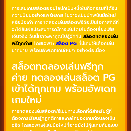
การเล่นเกมสล็อตออนไลน์ก็เป็นหนึ่งในกิจกรรมที่ได้รับ
ความนิยมอย่างแพร่หลาย ไม่ว่าจะเป็นนักพนันมือใหม่
หรือมือเก๋า การทดลองเล่นสล็อตฟรีถือเป็นโอกาสที่ดีที่
จะได้สัมผัสประสบการณ์การเล่นโดยไม่ต้องเสี่ยงเสีย
เงินจริง วันนี้เราจะพาคุณไปรู้จักกับ
สล็อตทดลองเล่น
ฟรีทุกค่าย
โดยเฉพาะ
สล็อต PG
ที่มีเกมให้เลือกเล่น
มากมาย พร้อมอัพเดทเกมใหม่ๆ อย่างต่อเนื่อง
สล็อตทดลองเล่นฟรีทุก
ค่าย ทดลองเล่นสล็อต PG
เข้าได้ทุกเกม พร้อมอัพเดท
เกมใหม่
การทดลองเล่นสล็อตฟรีเป็นทางเลือกที่ดีสำหรับผู้ที่
ต้องการเรียนรู้กฎกติกาและกลไกของเกมก่อนลงเงิน
จริง โดยเฉพาะผู้เล่นมือใหม่ที่อาจยังไม่คุ้นเคยกับระบบ