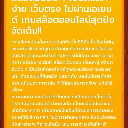
ง่าย เว็บตรง ไม่ผ่านเอเยน
ต์ เกมสล็อตออนไลน์สุดปัง
จัดเต็ม!!
การเลือกเล่นสล็อตออนไลน์กับเว็บที่ดีนั้นเป็นสิ่งสำคัญ
เพราะไม่เพียงแต่คุณจะได้สนุกกับการเล่น แต่ยังต้อง
มั่นใจได้ว่าคุณจะได้รับการบริการที่ดีที่สุด และสามารถ
ทำกำไรได้อย่างเต็มที่ สล็อตเว็บตรง เว็บใหญ่ สล็อต
อันดับ 1 เป็นเว็บที่ตอบโจทย์ทุกความต้องการของผู้
เล่น ด้วยระบบที่ทันสมัย ปลอดภัย และไม่มีการหักค่า
ธรรมเนียมจากการเล่น ทำให้คุณสามารถรับรางวัลได้
เต็มๆ
หลายคนอาจสงสัยว่าทำไมถึงควรเลือกเล่นสล็อตเว็บ
ตรง ไม่ผ่านเอเยนต์ คำตอบคือ เว็บตรงนั้นมีความน่า
เชื่อถือมากกว่า เนื่องจากเป็นเว็บที่ดำเนินการโดยตรง
จากผู้ให้บริการหลัก ไม่มีการผ่านคนกลาง ซึ่งจะช่วยลด
ปัญหาต่างๆ ที่อาจเกิดขึ้น เช่น การชำระเงินที่ล่าช้า