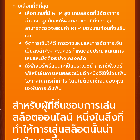
ทางเลือกที่ดีที่สุด
เลือกเกมที่มี RTP สูง เกมสล็อตที่มีอัตราการ
จ่ายเงินสูงมักจะให้ผลตอบแทนที่ดีกว่า คุณ
สามารถตรวจสอบค่า RTP ของเกมก่อนที่จะเริ่ม
เล่น
จัดการเงินให้ดี การวางแผนและการจัดการเงิน
เป็นสิ่งสำคัญ คุณควรกำหนดงบประมาณในการ
เล่นและยึดถืออย่างเคร่งครัด
ใช้ฟีเจอร์ฟรีสปินให้เป็นประโยชน์ การใช้ฟีเจอร์
ฟรีสปินในการเล่นสล็อตเป็นอีกหนึ่งวิธีที่ช่วยเพิ่ม
โอกาสในการทำกำไร โดยไม่ต้องใช้เงินของคุณ
เองในการเดิมพัน
สำหรับผู้ที่ชื่นชอบการเล่น
สล็อตออนไลน์ หนึ่งในสิ่งที่
ทำให้การเล่นสล็อตนั้นน่า