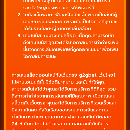
เดิมพันของคุณเอง และยังมีโอกาสที่จะได้รับ
รางวัลใหญ่ในระหว่างการใช้ฟีเจอร์นี้
โบนัสแจ็คพอต: ฟีเจอร์โบนัสแจ็คพอตเป็นสิ่งที่ผู้
เล่นหลายคนรอคอย เพราะมันเป็นโอกาสที่คุณจะ
ได้รับรางวัลใหญ่จากการเล่นสล็อต
เกมโบนัส: ในบางเกมสล็อต เมื่อคุณสามารถเข้า
ถึงเกมโบนัส คุณจะได้รับโอกาสในการทำกำไรเพิ่ม
ขึ้นจากการเล่นเกมพิเศษที่ถูกออกแบบมาเพื่อเพิ่ม
โอกาสในการชนะ
การเล่นสล็อตออนไลน์กับเว็บตรง g2gbet เว็บใหญ่
ไม่ผ่านเอเยนต์นั้นมีข้อดีมากมาย และมันทำให้คุณ
สามารถมั่นใจได้ว่าคุณจะได้รับการบริการที่ดีที่สุด รวม
ถึงการทำกำไรจากการเล่นเกมที่มีคุณภาพ เมื่อคุณเล่น
สล็อตกับเว็บตรง คุณจะได้รับการบริการที่รวดเร็วและ
มีความมั่นคง ทั้งในเรื่องของระบบการเงินและการ
ดำเนินการต่างๆ คุณสามารถฝาก-ถอนเงินได้ตลอด
24 ชั่วโมง โดยไม่ต้องรอนาน นอกจากนี้ยังมีการ