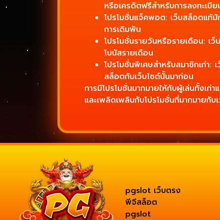
หรือเครดิตฟรีสำหรับการลงทะเบียน
โปรโมชั่นแจ็คพอต: เว็บสล็อตแท้มัก
การเดิมพัน
โปรโมชั่นรายวันหรือรายเดือน: เว็บ
โบนัสรายเดือน
โปรโมชั่นพิเศษสำหรับสมาชิกเก่า: เว
สล็อตกับเว็บไซต์นั้นมาก่อน
การมีโปรโมชั่นมากมายให้กับผู้เล่นทั้งเก่
และเพลิดเพลินกับโปรโมชั่นที่มากมายกับเว
pgslot เว็บตรง
พีจีสล็อต
pgslot