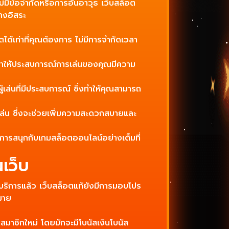
่มีข้อจำกัดหรือการอั้นอาวุธ เว็บสล็อต
่างอิสระ
ได้เท่าที่คุณต้องการ ไม่มีการจำกัดเวลา
ึ่งทำให้ประสบการณ์การเล่นของคุณมีความ
ู้เล่นที่มีประสบการณ์ ซึ่งทำให้คุณสามารถ
ู้เล่น ซึ่งจะช่วยเพิ่มความสะดวกสบายและ
องการสนุกกับเกมสล็อตออนไลน์อย่างเต็มที่
เว็บ
ริการแล้ว เว็บสล็อตแท้ยังมีการมอบโปร
กมาย
ป็นสมาชิกใหม่ โดยมักจะมีโบนัสเงินโบนัส