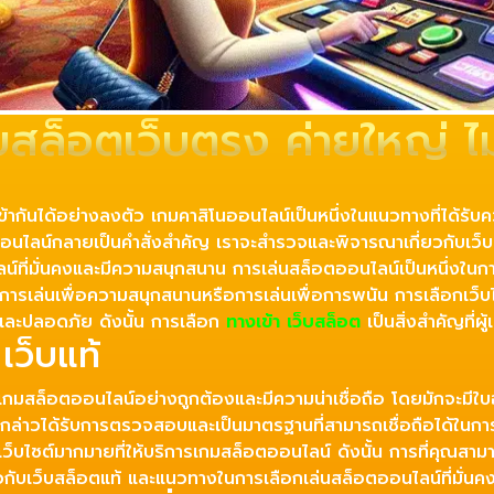
็บสล็อตเว็บตรง ค่ายใหญ่ ไ
้ากันได้อย่างลงตัว เกมคาสิโนออนไลน์เป็นหนึ่งในแนวทางที่ได้รั
อตออนไลน์กลายเป็นคำสั่งสำคัญ เราจะสำรวจและพิจารณาเกี่ยวกับเว็บส
น์ที่มั่นคงและมีความสนุกสนาน การเล่นสล็อตออนไลน์เป็นหนึ่งในกา
การเล่นเพื่อความสนุกสนานหรือการเล่นเพื่อการพนัน การเลือกเว็บไ
ดีและปลอดภัย ดังนั้น การเลือก
ทางเข้า เว็บสล็อต
เป็นสิ่งสำคัญที่
เว็บแท้
การเกมสล็อตออนไลน์อย่างถูกต้องและมีความน่าเชื่อถือ โดยมักจะม
์ดังกล่าวได้รับการตรวจสอบและเป็นมาตรฐานที่สามารถเชื่อถือได้ในกา
มีเว็บไซต์มากมายที่ให้บริการเกมสล็อตออนไลน์ ดังนั้น การที่คุณสาม
่ยวกับเว็บสล็อตแท้ และแนวทางในการเลือกเล่นสล็อตออนไลน์ที่มั่