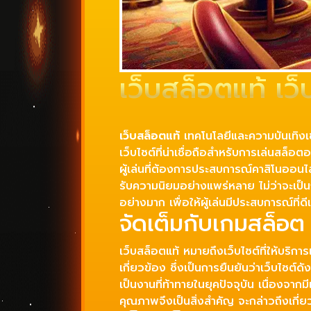
เว็บสล็อตแท้ เว
เว็บสล็อตแท้
เทคโนโลยีและความบันเทิงเข
เว็บไซต์ที่น่าเชื่อถือสำหรับการเล่นสล็
ผู้เล่นที่ต้องการประสบการณ์คาสิโนออนไล
รับความนิยมอย่างแพร่หลาย ไม่ว่าจะเป็น
อย่างมาก เพื่อให้ผู้เล่นมีประสบการณ์ที่
จัดเต็มกับเกมสล็อต 
เว็บสล็อตแท้ หมายถึงเว็บไซต์ที่ให้บริ
เกี่ยวข้อง ซึ่งเป็นการยืนยันว่าเว็บไซต
เป็นงานที่ท้าทายในยุคปัจจุบัน เนื่องจาก
คุณภาพจึงเป็นสิ่งสำคัญ จะกล่าวถึงเกี