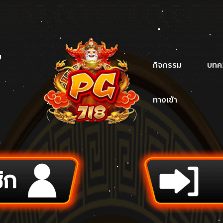
บ
กิจกรรม
บทค
ทางเข้า